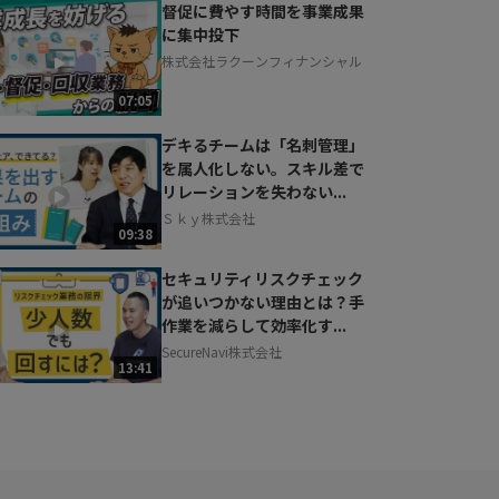
督促に費やす時間を事業成果
に集中投下
株式会社ラクーンフィナンシャル
07:05
デキるチームは「名刺管理」
を属人化しない。スキル差で
リレーションを失わない...
Ｓｋｙ株式会社
09:38
セキュリティリスクチェック
が追いつかない理由とは？手
作業を減らして効率化す...
SecureNavi株式会社
13:41