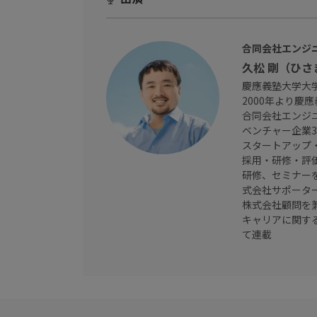
合同会社エンジ
久松 剛（ひさ
慶應義塾大学大
2000年より慶
合同会社エンジ
ベンチャー企業
スタートアップ
採用・研修・評
研修、セミナーを担
式会社サポーター
株式会社顧問を
キャリアに関す
て連載