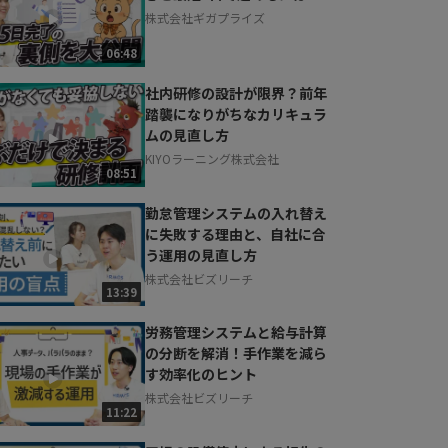
株式会社ギガプライズ
06:48
社内研修の設計が限界？前年
踏襲になりがちなカリキュラ
ムの見直し方
KIYOラーニング株式会社
08:51
勤怠管理システムの入れ替え
に失敗する理由と、自社に合
う運用の見直し方
株式会社ビズリーチ
13:39
労務管理システムと給与計算
の分断を解消！手作業を減ら
す効率化のヒント
株式会社ビズリーチ
11:22