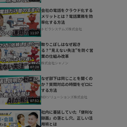
会社の電話をクラウド化する
メリットとは？電話業務を効
率化する方法
トビラシステムズ株式会社
11:37
取りこぼしはなぜ起き
る？“見えない失注”を防ぐ営
業の仕組み改革
株式会社シャノン
07:20
なぜ部下は同じことを聞くの
か？質問対応の時間をゼロに
する方法
NDIソリューションズ株式会社
07:52
社内に蔓延していた「便利な
録画」の落とし穴。正しい活
用術とは