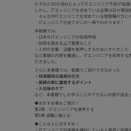
少子化とDXの流れによってITエンジニア不足が加速
しかし、ITエンジニアを求めている企業は日々増加
そんな中ITエンジニアを求めている管理職の方に
ITエンジニアの全てがこの一冊でわかります！
本動画では、
・日本のITエンジニアの採用市場
・採用を進める上で重要なこと
・人材の定着・活躍を後押しするためにすべきこと
など書籍の内容を厳選し、ITエンジニアを採用する
だきました。
さらに本書籍では、動画でご紹介できなかった
・採用媒体の運用の仕方
・面接の際に重視するポイント
・入社後のケア
など、本書籍でしか学ぶことのできない内容が詰まって
◆おすすめ章をご紹介！
第2章 ITエンジニアを選考する
第5章 退職に備える
◆こんな人におすすめ！
・ITエンジニアの採用を検討している人事部に所属