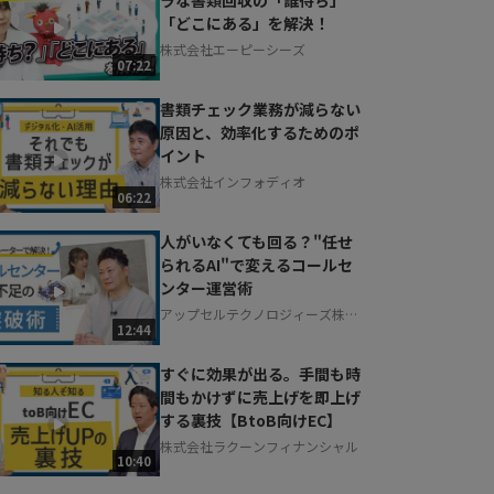
「どこにある」を解決！
株式会社エーピーシーズ
07:22
書類チェック業務が減らない
原因と、効率化するためのポ
イント
株式会社インフォディオ
06:22
人がいなくても回る？"任せ
られるAI"で変えるコールセ
ンター運営術
アップセルテクノロジィーズ株式
12:44
会社
すぐに効果が出る。手間も時
間もかけずに売上げを即上げ
する裏技【BtoB向けEC】
株式会社ラクーンフィナンシャル
10:40