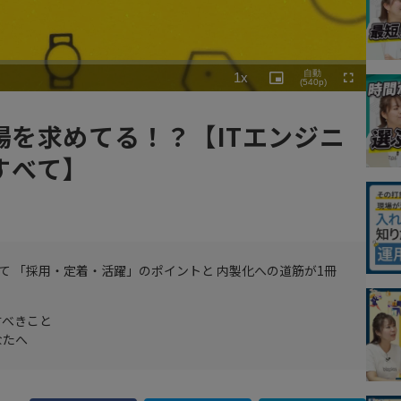
Playback
自動
1x
Rate
Picture-
(540p)
Fullscreen
in-
Picture
場を求めてる！？【ITエンジニ
すべて】
べて 「採用・定着・活躍」のポイントと 内製化への道筋が1冊
すべきこと
なたへ