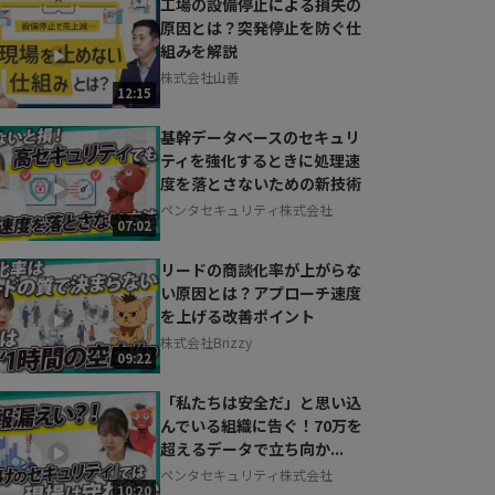
工場の設備停止による損失の
原因とは？突発停止を防ぐ仕
組みを解説
株式会社山善
12:15
基幹データベースのセキュリ
ティを強化するときに処理速
度を落とさないための新技術
ペンタセキュリティ株式会社
07:02
リードの商談化率が上がらな
い原因とは？アプローチ速度
を上げる改善ポイント
株式会社Brizzy
09:22
「私たちは安全だ」と思い込
んでいる組織に告ぐ！70万を
超えるデータで立ち向か...
ペンタセキュリティ株式会社
10:20