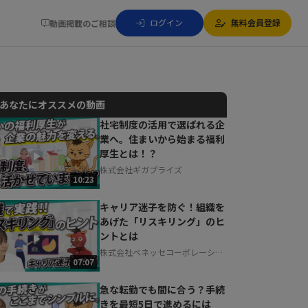
ログイン
無料会員登録
動画掲載のご相談
あなたにオススメの動画
社宅制度の活用で選ばれる企
業へ。住まいから始まる福利
動画でご紹介しているサービスについて
厚生とは！？
お気軽にご相談・ご質問いただけます！
株式会社ギガプライズ
30秒でお申し込み可能
10:23
相談を希望する
無料
キャリア迷子を防ぐ！組織を
あげた「リスキリング」のヒ
ントとは
株式会社ベネッセコーポレーショ
07:07
ン
急な転勤でも間に合う？手続
きを最短5日で進めるには