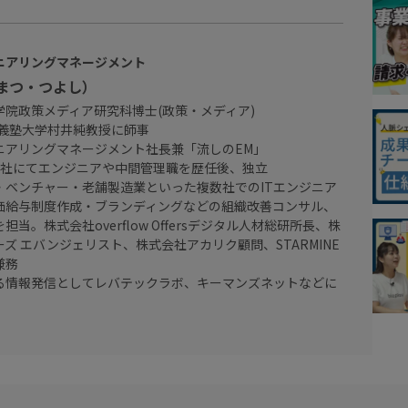
ニアリングマネージメント
まつ・つよし）
学院政策メディア研究科博士(政策・メディア)
應義塾大学村井純教授に師事
ニアリングマネージメント社長兼「流しのEM」
3社にてエンジニアや中間管理職を歴任後、独立
・ベンチャー・老舗製造業といった複数社でのITエンジニア
価給与制度作成・ブランディングなどの組織改善コンサル、
当。株式会社overflow Offersデジタル人材総研所長、株
ズ エバンジェリスト、株式会社アカリク顧問、STARMINE
兼務
る情報発信としてレバテックラボ、キーマンズネットなどに