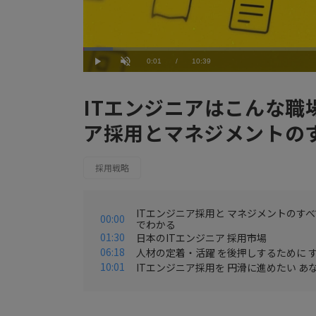
Loaded
:
5.64%
Current
0:01
/
Duration
10:39
Play
Unmute
Time
ITエンジニアはこんな職
ア採用とマネジメントの
採用戦略
ITエンジニア採用と マネジメントのす
00:00
でわかる
01:30
日本のITエンジニア 採用市場
06:18
人材の定着・活躍 を後押しするために 
10:01
ITエンジニア採用を 円滑に進めたい あ