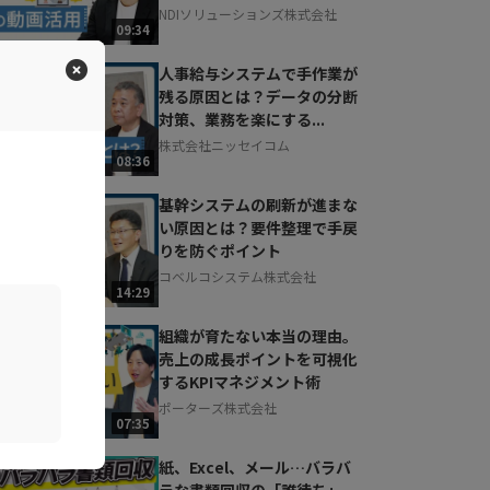
NDIソリューションズ株式会社
09:34
人事給与システムで手作業が
残る原因とは？データの分断
対策、業務を楽にする...
株式会社ニッセイコム
08:36
基幹システムの刷新が進まな
い原因とは？要件整理で手戻
りを防ぐポイント
コベルコシステム株式会社
14:29
組織が育たない本当の理由。
売上の成長ポイントを可視化
するKPIマネジメント術
ポーターズ株式会社
07:35
紙、Excel、メール…バラバ
ラな書類回収の「誰待ち」