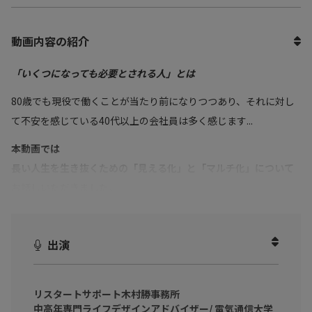
動画内容の紹介
「いくつになっても必要とされる人」とは
80歳でも現役で働くことが当たり前になりつつあり、それに対し
て不安を感じている40代以上の会社員は多く感じます...
本動画では
長い人生を生き抜くための「見える化」と「マルチ化」について
お話しいただきました。
ミドルシニアの方
年齢を重ね、将来に対し漠然とした不安を感じている方
出演
そんなビジネスパーソンに向けて
ミドルシニアは未来の世界でどう働き、どう生きればよいのか? を
リスタートサポート木村勝事務所
中高年専門ライフデザインアドバイザー/ 電気通信大学