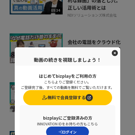
利な録画」の落とし穴。
正しい活用術とは
09:34
NDIソリューションズ株式会社
会社の電話をクラウド化
するメリットとは？電話
業務を効率化する方法
動画の続きを視聴しましょう！
11:37
トビラシステムズ株式会社
はじめてbizplayをご利用の方
こちらよりご登録ください。
ご登録完了後、すべての動画を無料でご覧いただけます。
取りこぼしはなぜ起き
無料で会員登録する
る？“見えない失注”を
防ぐ営業の仕組み改革
07:20
株式会社シャノン
bizplayにご登録済みの方
INNOVATION IDをお持ちの方もこちら
ログイン