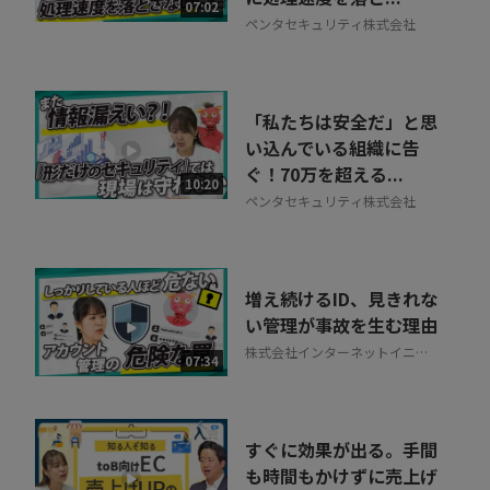
相談を希望する
07:02
無料
ペンタセキュリティ株式会社
「私たちは安全だ」と思
い込んでいる組織に告
ぐ！70万を超える...
10:20
ペンタセキュリティ株式会社
増え続けるID、見きれな
い管理が事故を生む理由
株式会社インターネットイニシ
07:34
アティブ
すぐに効果が出る。手間
も時間もかけずに売上げ