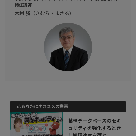
学び、自分の「強み」を武器にして戦っていきましょう！
特任講師
木村 勝（きむら・まさる）
あなたにオススメの動画
動画でご紹介しているサービスについて
お気軽にご相談・ご質問いただけます！
基幹データベースのセキ
30秒でお申し込み可能
ュリティを強化するとき
に処理速度を落と...