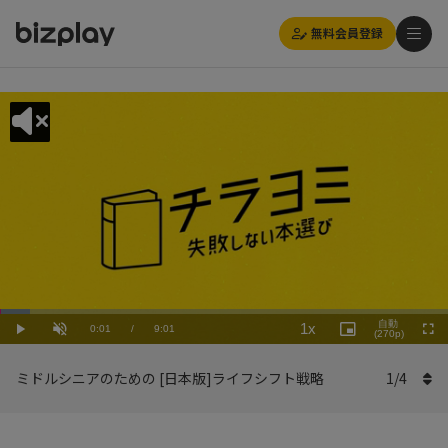
無料会員登録
Loaded
:
Playback
6.66%
自動
1x
Current
0:01
/
Duration
9:01
Rate
Play
Unmute
Picture-
(270p)
Full
in-
Picture
Time
ミドルシニアのための [日本版]ライフシフト戦略
1
/
4