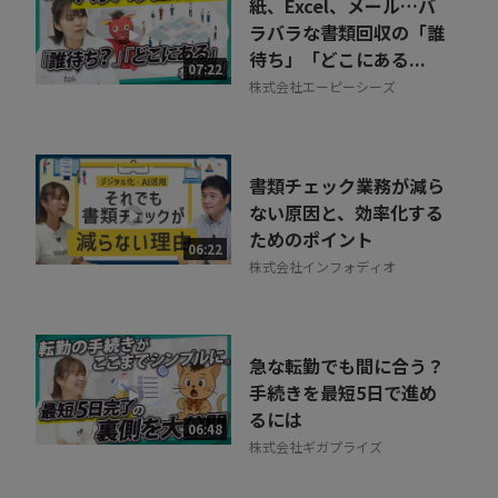
紙、Excel、メール…バ
ラバラな書類回収の「誰
待ち」「どこにある...
07:22
株式会社エーピーシーズ
書類チェック業務が減ら
ない原因と、効率化する
ためのポイント
06:22
株式会社インフォディオ
急な転勤でも間に合う？
手続きを最短5日で進め
るには
06:48
株式会社ギガプライズ