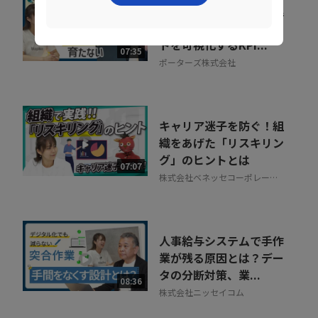
組織が育たない本当の理
由。 売上の成長ポイン
トを可視化するKPI...
07:35
ポーターズ株式会社
キャリア迷子を防ぐ！組
織をあげた「リスキリン
グ」のヒントとは
07:07
株式会社ベネッセコーポレーシ
ョン
人事給与システムで手作
業が残る原因とは？デー
タの分断対策、業...
08:36
株式会社ニッセイコム