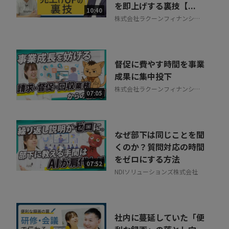
を即上げする裏技【...
10:40
株式会社ラクーンフィナンシャ
ル
督促に費やす時間を事業
成果に集中投下
株式会社ラクーンフィナンシャ
07:05
ル
なぜ部下は同じことを聞
くのか？質問対応の時間
をゼロにする方法
07:52
NDIソリューションズ株式会社
社内に蔓延していた「便