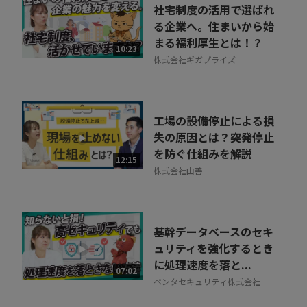
お気軽にご相談・ご質問いただけます！
社宅制度の活用で選ばれ
30秒でお申し込み可能
る企業へ。住まいから始
まる福利厚生とは！？
相談を希望する
10:23
無料
株式会社ギガプライズ
工場の設備停止による損
失の原因とは？突発停止
を防ぐ仕組みを解説
12:15
株式会社山善
基幹データベースのセキ
ュリティを強化するとき
に処理速度を落と...
07:02
ペンタセキュリティ株式会社