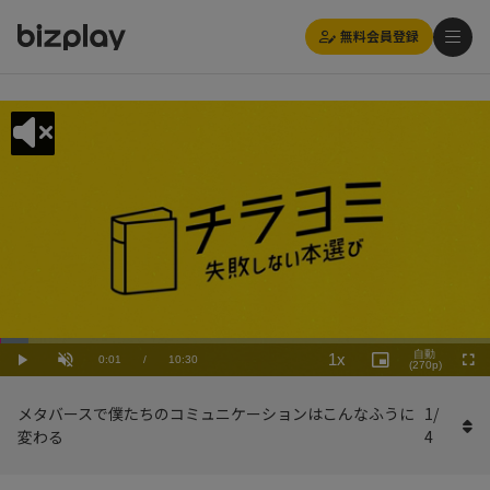
無料会員登録
Loaded
:
Playback
5.72%
自動
1x
Current
0:01
/
Duration
10:30
Rate
Play
Unmute
Picture-
(270p)
Full
in-
Picture
Time
メタバースで僕たちのコミュニケーションはこんなふうに
1
/
変わる
4