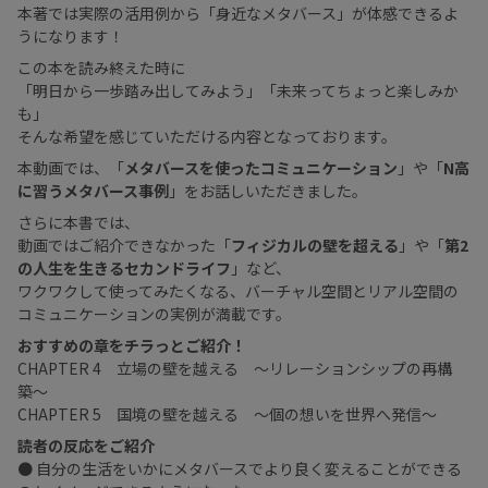
本著では実際の活用例から「身近なメタバース」が体感できるよ
うになります！
この本を読み終えた時に
「明日から一歩踏み出してみよう」「未来ってちょっと楽しみか
も」
そんな希望を感じていただける内容となっております。
本動画では、「
メタバースを使ったコミュニケーション
」や「
N高
に習うメタバース事例
」をお話しいただきました。
さらに本書では、
動画ではご紹介できなかった「
フィジカルの壁を超える
」や「
第2
の人生を生きるセカンドライフ
」など、
ワクワクして使ってみたくなる、バーチャル空間とリアル空間の
コミュニケーションの実例が満載です。
おすすめの章をチラっとご紹介！
CHAPTER 4 立場の壁を越える 〜リレーションシップの再構
築〜
CHAPTER 5 国境の壁を越える 〜個の想いを世界へ発信〜
読者の反応をご紹介
● 自分の生活をいかにメタバースでより良く変えることができる