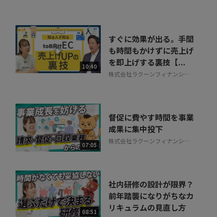
すぐに効果が出る。手間
も時間もかけずに売上げ
を即上げする裏技【...
10:40
株式会社ラクーンフィナンシャ
ル
督促に費やす時間を事業
成果に集中投下
株式会社ラクーンフィナンシャ
07:05
ル
社内研修の設計が限界？
前年踏襲になりがちなカ
リキュラムの見直し方
08:51