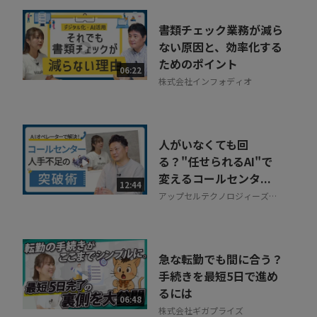
書類チェック業務が減ら
ない原因と、効率化する
ためのポイント
06:22
株式会社インフォディオ
人がいなくても回
る？"任せられるAI"で
変えるコールセンタ...
12:44
アップセルテクノロジィーズ株
式会社
急な転勤でも間に合う？
手続きを最短5日で進め
るには
06:48
株式会社ギガプライズ