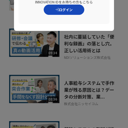
INNOVATION IDをお持ちの方もこちら
をゼロにする方法
07:52
ログイン
NDIソリューションズ株式会社
社内に蔓延していた「便
利な録画」の落とし穴。
正しい活用術とは
09:34
NDIソリューションズ株式会社
人事給与システムで手作
業が残る原因とは？デー
タの分断対策、業...
08:36
株式会社ニッセイコム