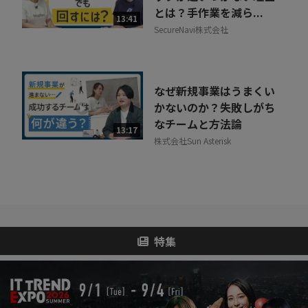
とは？手作業を減ら...
13:41
SecureNavi株式会社
なぜ新規事業はうまくい
かないのか？失敗しがち
なチームと方法論
13:17
株式会社Sun Asterisk
特集