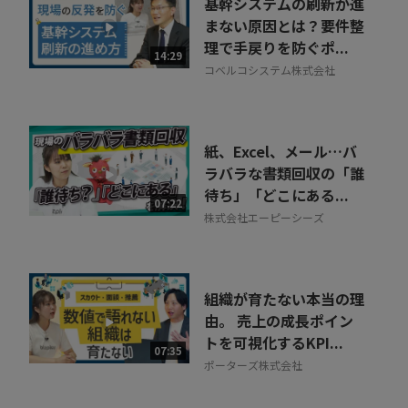
基幹システムの刷新が進
まない原因とは？要件整
理で手戻りを防ぐポ...
14:29
コベルコシステム株式会社
紙、Excel、メール…バ
ラバラな書類回収の「誰
待ち」「どこにある...
07:22
株式会社エーピーシーズ
組織が育たない本当の理
由。 売上の成長ポイン
トを可視化するKPI...
07:35
ポーターズ株式会社