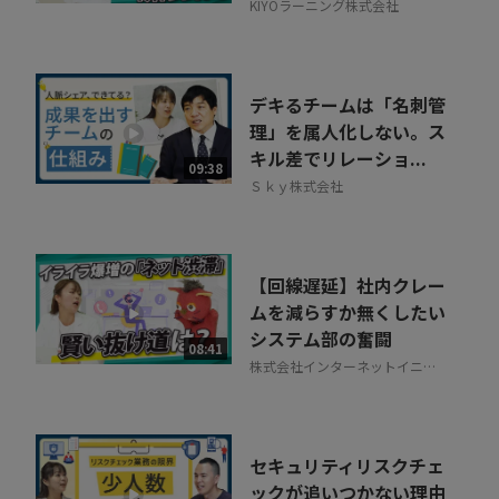
KIYOラーニング株式会社
デキるチームは「名刺管
理」を属人化しない。ス
キル差でリレーショ...
09:38
Ｓｋｙ株式会社
【回線遅延】社内クレー
ムを減らすか無くしたい
システム部の奮闘
08:41
株式会社インターネットイニシ
アティブ
セキュリティリスクチェ
ックが追いつかない理由