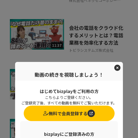
株式会社ベネッセコーポレーシ
ョン
会社の電話をクラウド化
するメリットとは？電話
業務を効率化する方法
11:37
トビラシステムズ株式会社
動画の続きを視聴しましょう！
取りこぼしはなぜ起き
る？“見えない失注”を
はじめてbizplayをご利用の方
防ぐ営業の仕組み改革
07:20
こちらよりご登録ください。
株式会社シャノン
ご登録完了後、すべての動画を無料でご覧いただけます。
無料で会員登録する
なぜ部下は同じことを聞
bizplayにご登録済みの方
くのか？質問対応の時間