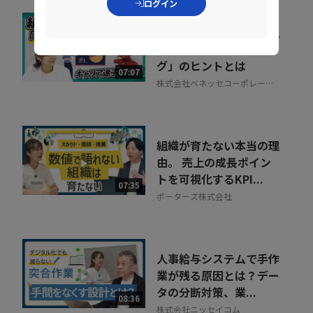
ログイン
キャリア迷子を防ぐ！組
織をあげた「リスキリン
グ」のヒントとは
07:07
株式会社ベネッセコーポレーシ
ョン
組織が育たない本当の理
由。 売上の成長ポイン
トを可視化するKPI...
07:35
ポーターズ株式会社
人事給与システムで手作
業が残る原因とは？デー
タの分断対策、業...
08:36
株式会社ニッセイコム