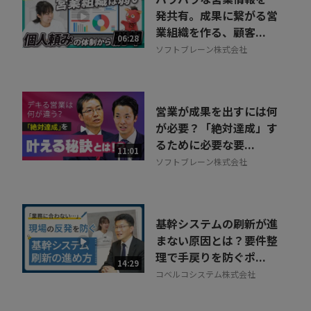
発共有。成果に繋がる営
業組織を作る、顧客...
06:28
ソフトブレーン株式会社
営業が成果を出すには何
が必要？「絶対達成」す
るために必要な要...
11:01
ソフトブレーン株式会社
基幹システムの刷新が進
まない原因とは？要件整
理で手戻りを防ぐポ...
14:29
コベルコシステム株式会社