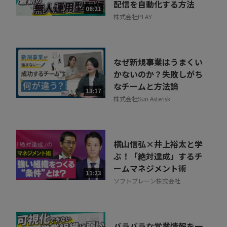
配信を自動化する方法
06:21
株式会社PLAY
なぜ新規事業はうまくい
かないのか？失敗しがち
なチームと方法論
13:17
株式会社Sun Asterisk
横山信弘×井上裕太と学
ぶ！「絶対達成」するチ
ームマネジメント術
11:23
ソフトブレーン株式会社
バラバラな営業情報を一