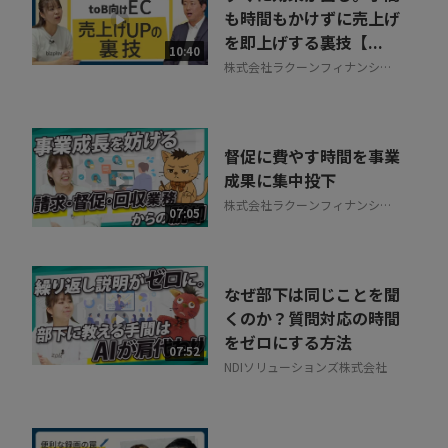
も時間もかけずに売上げ
を即上げする裏技【...
10:40
株式会社ラクーンフィナンシャ
ル
督促に費やす時間を事業
成果に集中投下
株式会社ラクーンフィナンシャ
07:05
ル
なぜ部下は同じことを聞
くのか？質問対応の時間
をゼロにする方法
07:52
NDIソリューションズ株式会社