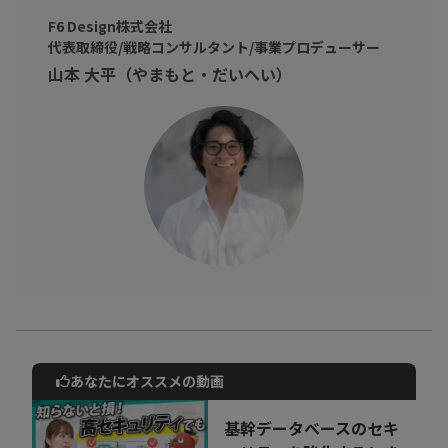
●良いアイディアで目標を達成したい
F6 Design株式会社
代表取締役/戦略コンサルタント/事業プロデューサー
●企画を通したい
山本 大平（やまもと・だいへい）
そんなビジネスパーソンに向けて！
圧倒的な成果を出してきた山本氏から、「仕事ができる人」に共
通する
「
思考技術・情報収集・行動法
」を凝縮して伝授いたします！
才能、センスで勝ち目がなくても
「企画・レポート」「データ分析・調査」「プレゼン・会議での
発言」の
質と量を同時に上げられるようになります!!
あなたにオススメの動画
動画でご紹介しているサービスについて
お気軽にご相談・ご質問いただけます！
基幹データベースのセキ