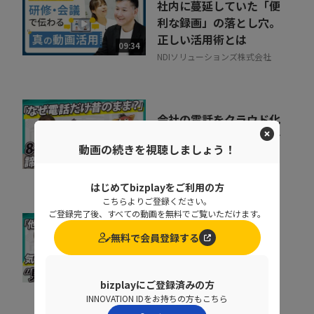
社内に蔓延していた「便
利な録画」の落とし穴。
正しい活用術とは
09:34
NDIソリューションズ株式会社
会社の電話をクラウド化
するメリットとは？電話
動画の続きを視聴しましょう！
業務を効率化する方法
11:37
トビラシステムズ株式会社
はじめてbizplayをご利用の方
こちらよりご登録ください。
ご登録完了後、すべての動画を無料でご覧いただけます。
取りこぼしはなぜ起き
無料で会員登録する
る？“見えない失注”を
防ぐ営業の仕組み改革
07:20
株式会社シャノン
bizplayにご登録済みの方
INNOVATION IDをお持ちの方もこちら