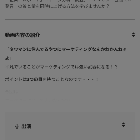
発言」の質と量を同時に上げる方法を学びませんか？
動画内容の紹介
「
タワマンに住んでるやつにマーケティングなんかわかんねぇ
よ
」
平凡でいることがマーケティングでは強い武器になる！？
ポイントは
3つの目
を持つことなのです・・・！
今回は
マーケターにとって大切な3つの目
電車に眠る情報の宝庫
についてお話しいただきました！
出演
●会議やプレゼンで、考えが「浅い」・視野が「狭い」・発想が
「平凡」と言われる