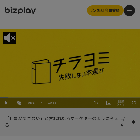
無料会員登録
Loaded
:
Playback
5.49%
自動
1x
Current
0:01
/
Duration
10:56
Rate
Play
Unmute
Picture-
(270p)
Full
in-
Picture
Time
「仕事ができない」と言われたらマーケターのように考え
1
/
る
4