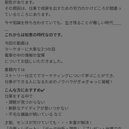
能性があります。
その原因は、仕事で成果を出すための労力のかけどころが間違っ
ているところにあります。
今や知識を持ち合わせていても、生き残ることが難しい時代＿＿
＿
これからは知恵の時代なのです。
今回の動画は
マーケターに大事な3つの目
電車の中の情報の宝庫
についてお話しいただきました。
書籍内では
ストーリー仕立てでマーケティングについて学ぶことができ、
仕事ができる人になるためのノウハウがぎゅぎゅっと凝縮！
こんな方におすすめ✔️
仕事をする中で
・課題が見つからない
・斬新なアイディアが思いつかない
・不毛な議論が続いている など
才能、センスが欠けていても・・・本書が解決！
「企画・レポート」「データ分析・調査」「プレゼン・会議での