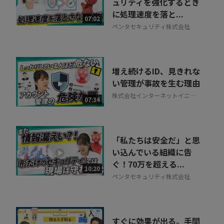
30秒でお申し込み可能
ュリティを強化するとき
に処理速度を落と...
相談を希望する
07:02
無料
ペンタセキュリティ株式会社
増え続けるID、見きれな
い管理が事故を生む理由
株式会社インターネットイニシ
07:34
アティブ
「私たちは安全だ」と思
い込んでいる組織に告
ぐ！70万を超える...
10:20
ペンタセキュリティ株式会社
すぐに効果が出る。手間