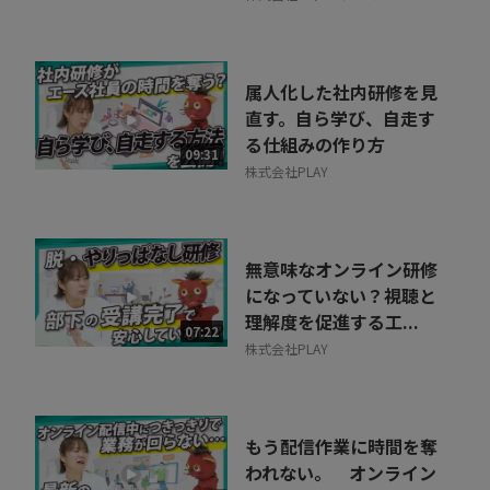
属人化した社内研修を見
直す。自ら学び、自走す
る仕組みの作り方
09:31
株式会社PLAY
無意味なオンライン研修
になっていない？視聴と
理解度を促進する工...
07:22
株式会社PLAY
もう配信作業に時間を奪
われない。 オンライン