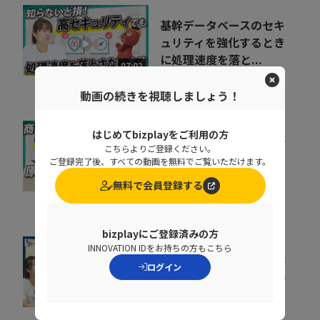
基幹データベースのセキ
ュリティを強化するとき
に処理速度を落と...
07:02
ペンタセキュリティ株式会社
動画の続きを視聴しましょう！
はじめてbizplayをご利用の方
リードの商談化率が上が
こちらよりご登録ください。
らない原因とは？アプロ
ご登録完了後、すべての動画を無料でご覧いただけます。
ーチ速度を上げる改...
09:22
無料で会員登録する
株式会社Brizzy
bizplayにご登録済みの方
INNOVATION IDをお持ちの方もこちら
工場の設備停止による損
ログイン
失の原因とは？突発停止
を防ぐ仕組みを解説
12:15
株式会社山善