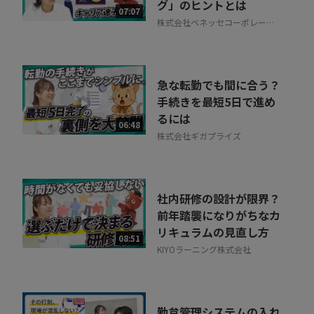
グ」のヒントとは
07:07
株式会社ベネッセコーポレーシ
ョン
急な転勤でも間に合う？
手続きを最短5日で進め
るには
06:48
株式会社ギガプライズ
社内研修の設計が限界？
前年踏襲になりがちなカ
リキュラムの見直し方
08:51
KIYOラーニング株式会社
勤怠管理システムの入れ