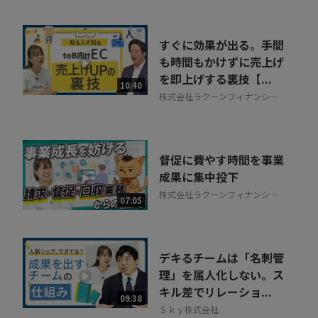
すぐに効果が出る。手間
も時間もかけずに売上げ
を即上げする裏技【...
10:40
株式会社ラクーンフィナンシャ
ル
督促に費やす時間を事業
成果に集中投下
株式会社ラクーンフィナンシャ
07:05
ル
デキるチームは「名刺管
理」を属人化しない。ス
キル差でリレーショ...
09:38
Ｓｋｙ株式会社