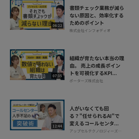
書類チェック業務が減ら
ない原因と、効率化する
ためのポイント
06:22
株式会社インフォディオ
組織が育たない本当の理
由。 売上の成長ポイン
トを可視化するKPI...
07:35
ポーターズ株式会社
人がいなくても回
る？"任せられるAI"で
変えるコールセンタ...
12:44
アップセルテクノロジィーズ株
式会社