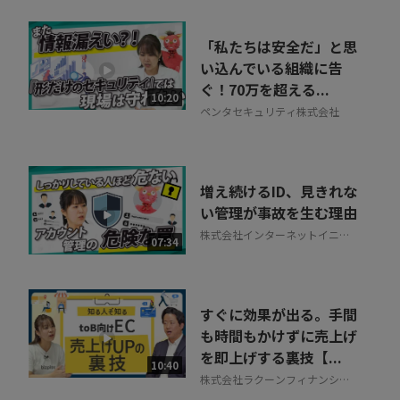
「私たちは安全だ」と思
い込んでいる組織に告
ぐ！70万を超える...
10:20
ペンタセキュリティ株式会社
増え続けるID、見きれな
い管理が事故を生む理由
株式会社インターネットイニシ
07:34
アティブ
すぐに効果が出る。手間
も時間もかけずに売上げ
を即上げする裏技【...
10:40
株式会社ラクーンフィナンシャ
ル