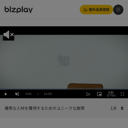
無料会員登録
Loaded
:
Playback
4.66%
自動
1x
Current
0:01
/
Duration
12:53
Rate
Play
Unmute
Picture-
(270p)
Full
in-
Picture
Time
優秀な人材を獲得するためのユニークな施策
1
/
8