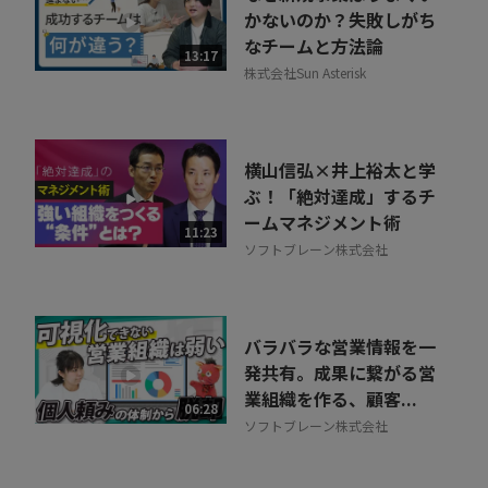
かないのか？失敗しがち
なチームと方法論
13:17
株式会社Sun Asterisk
横山信弘×井上裕太と学
ぶ！「絶対達成」するチ
ームマネジメント術
11:23
ソフトブレーン株式会社
バラバラな営業情報を一
発共有。成果に繋がる営
業組織を作る、顧客...
06:28
ソフトブレーン株式会社