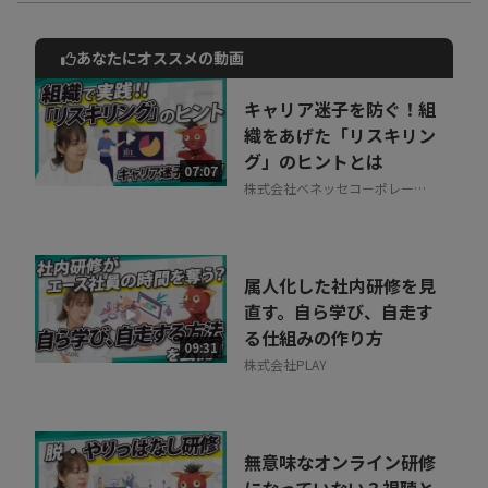
あなたにオススメの動画
動画でご紹介しているサービスについて
お気軽にご相談・ご質問いただけます！
キャリア迷子を防ぐ！組
30秒でお申し込み可能
織をあげた「リスキリン
グ」のヒントとは
相談を希望する
07:07
無料
株式会社ベネッセコーポレーシ
ョン
属人化した社内研修を見
直す。自ら学び、自走す
る仕組みの作り方
09:31
株式会社PLAY
無意味なオンライン研修