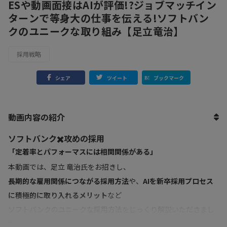
ESや動画面接はAIが評価!?ジョブマッチイン
ターンで等身大の仕事を伝える!ソフトバン
クのユニークな取り組み【足立竜治】
採用戦略
シェア
ツイート
ブックマーク
動画内容の紹介
ソフトバンク✖️攻めの採用
「定着率とパフォーマスには相関関係がある」
本動画では、足立 竜治氏をお招きし、
長期的な雇用関係につながる採用方法
や、
AIを新卒採用プロセス
に積極的に取り入れるメリット
など
ソフトバンクのユニークな採用方法をじっくり解説いただきまし
た。