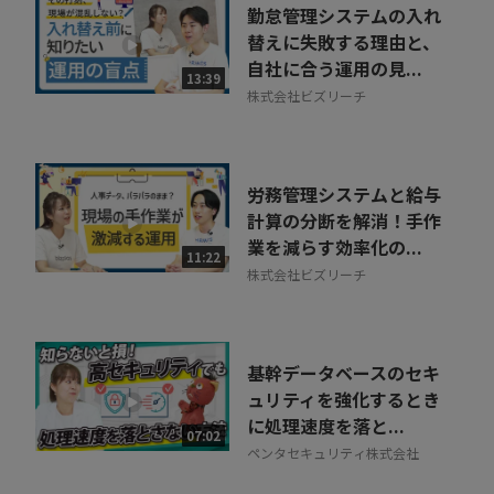
勤怠管理システムの入れ
替えに失敗する理由と、
自社に合う運用の見...
13:39
株式会社ビズリーチ
労務管理システムと給与
計算の分断を解消！手作
業を減らす効率化の...
11:22
株式会社ビズリーチ
基幹データベースのセキ
ュリティを強化するとき
に処理速度を落と...
07:02
ペンタセキュリティ株式会社