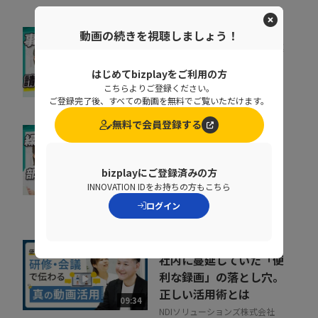
動画の続きを視聴しましょう！
督促に費やす時間を事業
成果に集中投下
はじめてbizplayをご利用の方
株式会社ラクーンフィナンシャ
こちらよりご登録ください。
07:05
ル
ご登録完了後、すべての動画を無料でご覧いただけます。
無料で会員登録する
なぜ部下は同じことを聞
くのか？質問対応の時間
bizplayにご登録済みの方
をゼロにする方法
07:52
INNOVATION IDをお持ちの方もこちら
NDIソリューションズ株式会社
ログイン
社内に蔓延していた「便
利な録画」の落とし穴。
正しい活用術とは
09:34
NDIソリューションズ株式会社