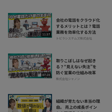
会社の電話をクラウド化
するメリットとは？電話
業務を効率化する方法
11:37
トビラシステムズ株式会社
取りこぼしはなぜ起き
る？“見えない失注”を
防ぐ営業の仕組み改革
07:20
株式会社シャノン
組織が育たない本当の理
由。 売上の成長ポイン