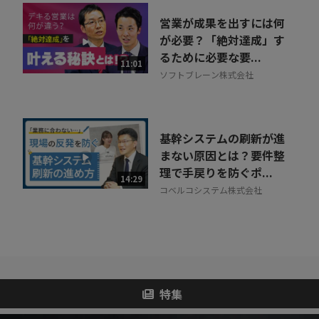
営業が成果を出すには何
が必要？「絶対達成」す
るために必要な要...
11:01
ソフトブレーン株式会社
基幹システムの刷新が進
まない原因とは？要件整
理で手戻りを防ぐポ...
14:29
コベルコシステム株式会社
特集