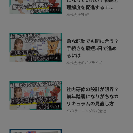
になっていない？視聴と
理解度を促進する工...
07:22
株式会社PLAY
急な転勤でも間に合う？
手続きを最短5日で進め
るには
06:48
株式会社ギガプライズ
社内研修の設計が限界？
前年踏襲になりがちなカ
リキュラムの見直し方
08:51
KIYOラーニング株式会社