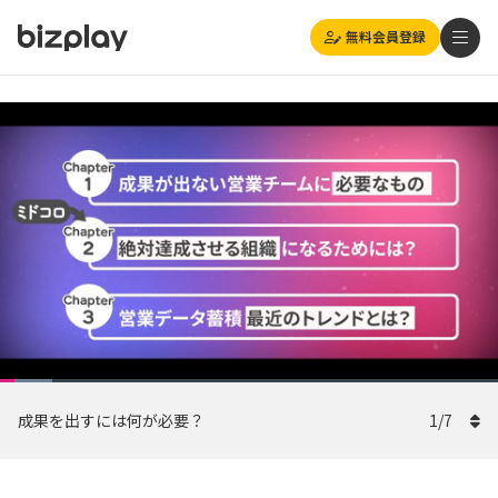
無料会員登録
Loaded
:
Playback
自動
10.55%
1x
Current
0:20
/
Duration
11:23
Rate
Pause
Unmute
Picture-
(270p)
Full
成果を出すには何が必要？
in-
1
/
7
Picture
Time