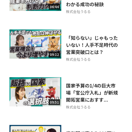
わかる成功の秘訣
06:44
株式会社うるる
「知らない」じゃもった
いない！人手不足時代の
営業突破口とは？
09:12
株式会社うるる
国家予算の1/4の巨大市
場「官公庁入札」が新規
開拓営業におすす...
09:51
株式会社うるる