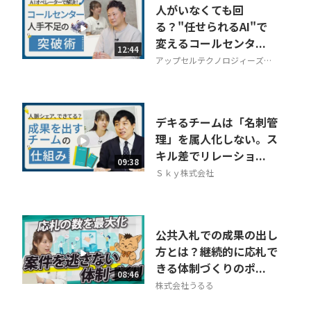
人がいなくても回
る？"任せられるAI"で
変えるコールセンタ...
12:44
アップセルテクノロジィーズ株
式会社
デキるチームは「名刺管
理」を属人化しない。ス
キル差でリレーショ...
09:38
Ｓｋｙ株式会社
公共入札での成果の出し
方とは？継続的に応札で
きる体制づくりのポ...
08:46
株式会社うるる