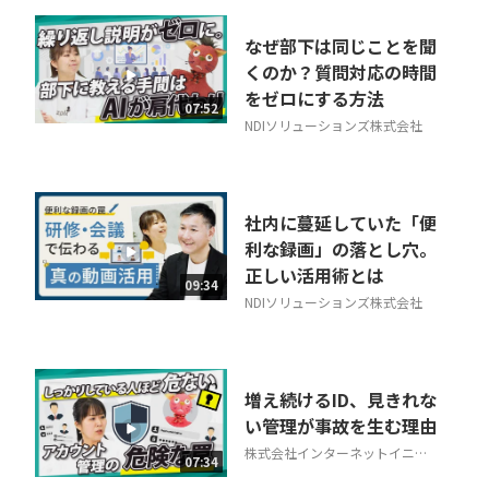
なぜ部下は同じことを聞
くのか？質問対応の時間
をゼロにする方法
07:52
NDIソリューションズ株式会社
社内に蔓延していた「便
利な録画」の落とし穴。
正しい活用術とは
09:34
NDIソリューションズ株式会社
増え続けるID、見きれな
い管理が事故を生む理由
株式会社インターネットイニシ
07:34
アティブ