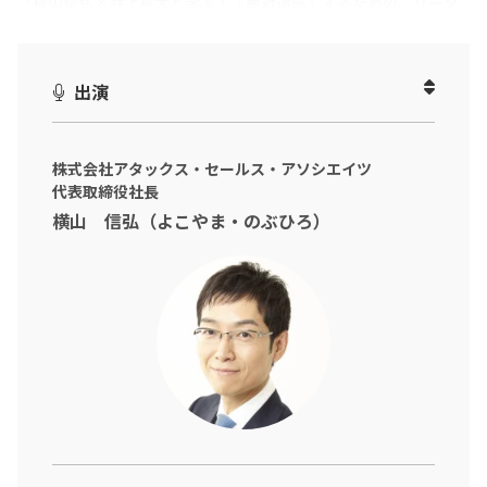
「
横山信弘×井上裕太と学ぶ！『絶対達成』するための、リーダ
ーのチームビルディング術
」
「チームとして頑張っているのに、なぜか成果が出ない…」
出演
営業マネジャーや管理職の方で、こんなお悩みを抱えている方も
多いのではないでしょうか？
株式会社アタックス・セールス・アソシエイツ
実はその背景には、「属人化」や「ナレッジの共有不足」といっ
代表取締役社長
た“組織設計の歪み”が隠れているかもしれません。
横山 信弘（よこやま・のぶひろ）
成果を出す営業チームには、ある“共通の型”が存在していたので
す。
本動画では、「絶対達成」のフレームワークで多くの企業を成功
に導いてきた営業改革のプロフェッショナル
横山信弘氏（株式会社アタックス・セールス・アソシエイツ 代表
取締役）をお招きし、属人化の原因分析から、
強いチームをつくるための組織営業のあり方、さらにデジタルツ
ールやAIの活用まで、実践的なヒントを伺いました。