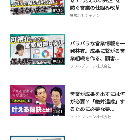
る？“見えない失注”を
防ぐ営業の仕組み改革
相談を希望する
07:20
無料
株式会社シャノン
バラバラな営業情報を一
発共有。成果に繋がる営
業組織を作る、顧客...
06:28
ソフトブレーン株式会社
営業が成果を出すには何
が必要？「絶対達成」す
るために必要な要...
11:01
ソフトブレーン株式会社