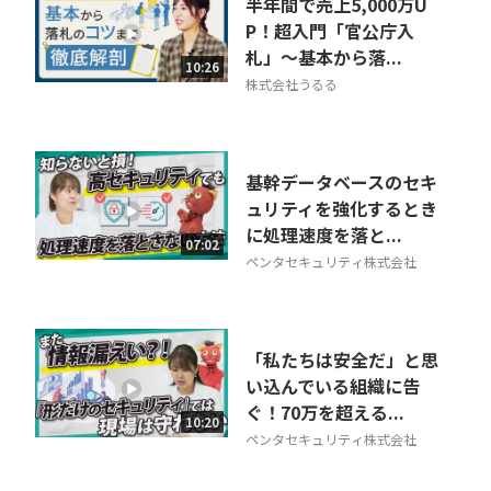
半年間で売上5,000万U
P！超入門「官公庁入
札」～基本から落...
10:26
株式会社うるる
基幹データベースのセキ
ュリティを強化するとき
に処理速度を落と...
07:02
ペンタセキュリティ株式会社
「私たちは安全だ」と思
い込んでいる組織に告
ぐ！70万を超える...
10:20
ペンタセキュリティ株式会社