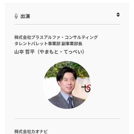
42:35
「基本機能と推しポイント」の各ツールでの違い
51:00
上層部を説得する！費用対効果の伝え方のコツ
58:45
【実演】各製品のデモ画面で操作性を比較
出演
01:11:05
気になるサポート体制と導入コストの目安
株式会社プラスアルファ・コンサルティング
タレントパレット事業部 副事業部長
山夲 哲平（やまもと・てっぺい）
株式会社カオナビ