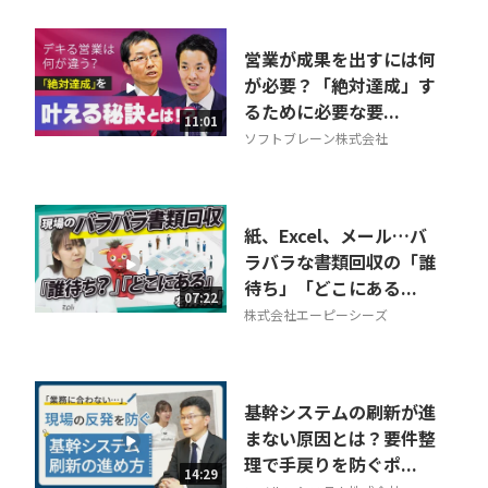
営業が成果を出すには何
が必要？「絶対達成」す
るために必要な要...
11:01
ソフトブレーン株式会社
紙、Excel、メール…バ
ラバラな書類回収の「誰
待ち」「どこにある...
07:22
株式会社エーピーシーズ
基幹システムの刷新が進
まない原因とは？要件整
理で手戻りを防ぐポ...
14:29