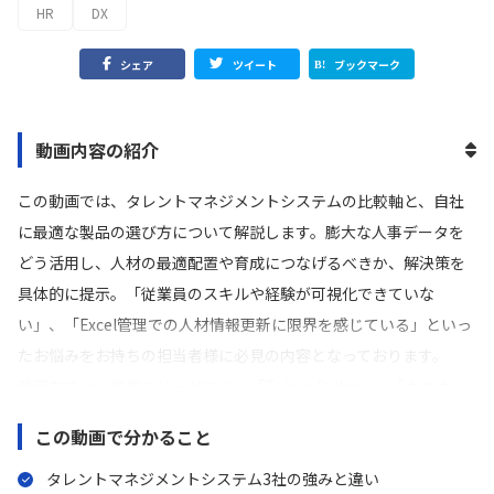
HR
DX
シェア
ツイート
ブックマーク
動画内容の紹介
この動画では、タレントマネジメントシステムの比較軸と、自社
に最適な製品の選び方について解説します。膨大な人事データを
どう活用し、人材の最適配置や育成につなげるべきか、解決策を
具体的に提示。「従業員のスキルや経験が可視化できていな
い」、「Excel管理での人材情報更新に限界を感じている」といっ
たお悩みをお持ちの担当者様に必見の内容となっております。
動画内では、業界をリードする。「Talent Pallet」、「カオナ
ビ」、「One人事 タレントマネジメント」の3社が登場。データ分
この動画で分かること
析に強みを持つ製品、現場の使いやすさを追求したUI、勤怠・労
務まで一気通貫で効率化できる仕組みなど、それぞれの強みを徹
タレントマネジメントシステム3社の強みと違い