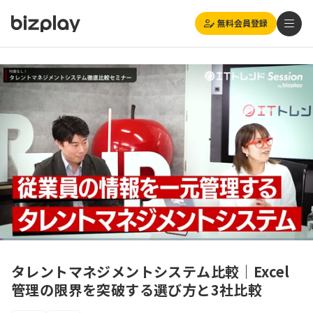
無料会員登録
Loaded
:
Playback
自動
1.02%
1x
Current
0:08
/
Duration
1:18:50
Rate
Pause
Unmute
Picture-
(270p)
Full
in-
タレントマネジメントシステム比較｜Excel
Picture
Time
管理の限界を突破する選び方と3社比較