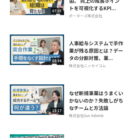
由。 売上の成長ポイン
トを可視化するKPI...
07:35
ポーターズ株式会社
人事給与システムで手作
業が残る原因とは？デー
タの分断対策、業...
08:36
株式会社ニッセイコム
なぜ新規事業はうまくい
かないのか？失敗しがち
なチームと方法論
13:17
株式会社Sun Asterisk