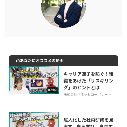
あなたにオススメの動画
動画でご紹介しているサービスについて
お気軽にご相談・ご質問いただけます！
キャリア迷子を防ぐ！組
30秒でお申し込み可能
織をあげた「リスキリン
グ」のヒントとは
相談を希望する
07:07
無料
株式会社ベネッセコーポレーシ
ョン
属人化した社内研修を見
直す。自ら学び、自走す