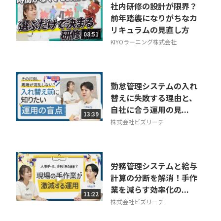
社内研修の設計が限界？
前年踏襲になりがちなカ
リキュラムの見直し方
08:51
KIYOラーニング株式会社
勤怠管理システムの入れ
替えに失敗する理由と、
自社に合う運用の見...
13:39
株式会社ビズリーチ
労務管理システムと給与
計算の分断を解消！手作
業を減らす効率化の...
11:22
株式会社ビズリーチ