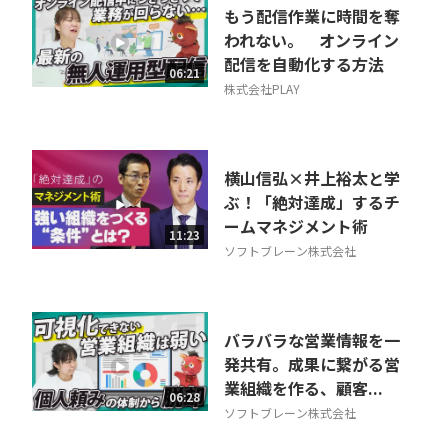
もう配信作業に時間を奪
われない。 オンライン
配信を自動化する方法
06:21
株式会社PLAY
横山信弘×井上裕太と学
ぶ！「絶対達成」するチ
ームマネジメント術
11:23
ソフトブレーン株式会社
バラバラな営業情報を一
発共有。成果に繋がる営
業組織を作る、顧客...
06:28
ソフトブレーン株式会社