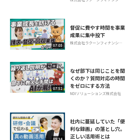
ル
督促に費やす時間を事業
成果に集中投下
株式会社ラクーンフィナンシャ
07:05
ル
なぜ部下は同じことを聞
くのか？質問対応の時間
をゼロにする方法
07:52
NDIソリューションズ株式会社
社内に蔓延していた「便
利な録画」の落とし穴。
正しい活用術とは
09:34