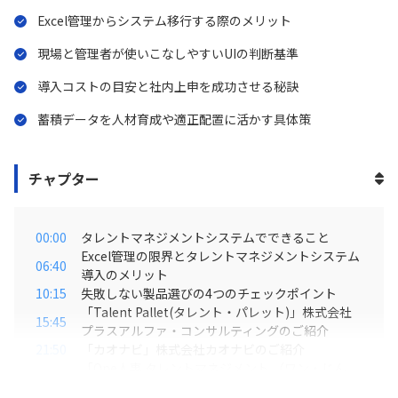
底比較します。導入時のサポート体制やコスト感についても丁寧
Excel管理からシステム移行する際のメリット
に解説。バラバラだった人事情報を一元化し、組織力を強化する
現場と管理者が使いこなしやすいUIの判断基準
ためのシステム選定をしたいご担当者様、ぜひご視聴ください！
導入コストの目安と社内上申を成功させる秘訣
蓄積データを人材育成や適正配置に活かす具体策
チャプター
00:00
タレントマネジメントシステムでできること
Excel管理の限界とタレントマネジメントシステム
06:40
導入のメリット
10:15
失敗しない製品選びの4つのチェックポイント
「Talent Pallet(タレント・パレット)」株式会社
15:45
プラスアルファ・コンサルティングのご紹介
21:50
「カオナビ」株式会社カオナビのご紹介
「One人事 タレントマネジメント （ワン・じん
28:25
じ）」One人事株式会社のご紹介