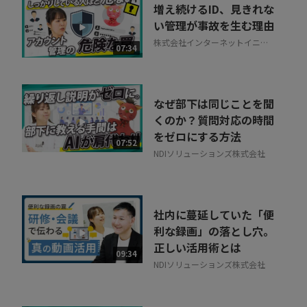
増え続けるID、見きれな
い管理が事故を生む理由
株式会社インターネットイニシ
07:34
アティブ
なぜ部下は同じことを聞
くのか？質問対応の時間
をゼロにする方法
07:52
NDIソリューションズ株式会社
社内に蔓延していた「便
利な録画」の落とし穴。
正しい活用術とは
09:34
NDIソリューションズ株式会社