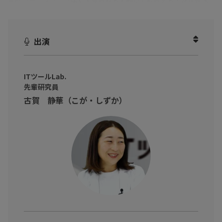
今回のテーマは、「
届く・見られる・動いてもらえる！次世代メ
ッセージ配信
」
メールは届いても読まれない、SMSはシンプルすぎて伝わらな
出演
い…。
そんな“BtoCマーケ・営業あるある”を解決するのが、『絶対リー
チ！RCS』です。
ITツールLab.
先輩研究員
RCSは、SMSの到達力はそのままに、画像・動画・ボタン付きの
古賀 静華（こが・しずか）
リッチコンテンツを電話番号宛に直接届けられる次世代規格。
しかも公式認証アカウントだから、なりすましの心配もなく安心
して開封されます。
本動画では、ITツールLab.の先輩・後輩研究員が、実際に次世代
型メッセージ配信サービス『絶対リーチ！RCS』を使い、RCSな
らではの配信・効果測定・チャットボット活用までを徹底紹介し
ます！