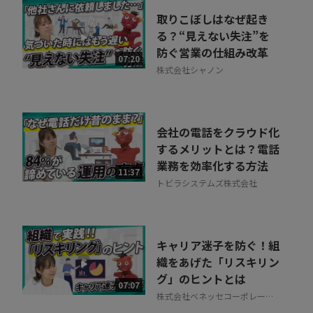
取りこぼしはなぜ起き
る？“見えない失注”を
防ぐ営業の仕組み改革
07:20
株式会社シャノン
会社の電話をクラウド化
するメリットとは？電話
業務を効率化する方法
11:37
トビラシステムズ株式会社
キャリア迷子を防ぐ！組
織をあげた「リスキリン
グ」のヒントとは
07:07
株式会社ベネッセコーポレーシ
ョン