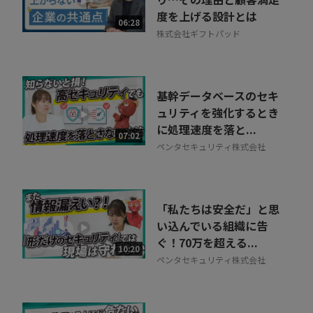
度を上げる設計とは
相談を希望する
06:28
無料
株式会社ギフトパッド
基幹データベースのセキ
ュリティを強化するとき
に処理速度を落と...
07:02
ペンタセキュリティ株式会社
「私たちは安全だ」と思
い込んでいる組織に告
ぐ！70万を超える...
10:20
ペンタセキュリティ株式会社