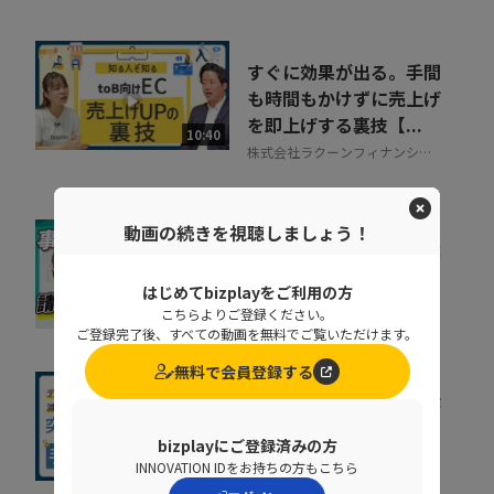
すぐに効果が出る。手間
も時間もかけずに売上げ
を即上げする裏技【...
10:40
株式会社ラクーンフィナンシャ
ル
動画の続きを視聴しましょう！
督促に費やす時間を事業
成果に集中投下
はじめてbizplayをご利用の方
株式会社ラクーンフィナンシャ
こちらよりご登録ください。
07:05
ル
ご登録完了後、すべての動画を無料でご覧いただけます。
無料で会員登録する
人事給与システムで手作
業が残る原因とは？デー
bizplayにご登録済みの方
タの分断対策、業...
08:36
INNOVATION IDをお持ちの方もこちら
株式会社ニッセイコム