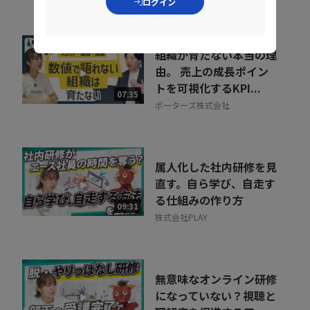
ログイン
組織が育たない本当の理
由。 売上の成長ポイン
トを可視化するKPI...
07:35
ポーターズ株式会社
属人化した社内研修を見
直す。自ら学び、自走す
る仕組みの作り方
09:31
株式会社PLAY
無意味なオンライン研修
になっていない？視聴と