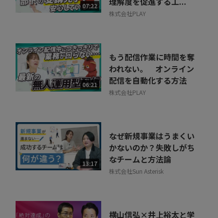
理解度を促進する工...
07:22
株式会社PLAY
もう配信作業に時間を奪
われない。 オンライン
配信を自動化する方法
06:21
株式会社PLAY
なぜ新規事業はうまくい
かないのか？失敗しがち
なチームと方法論
13:17
株式会社Sun Asterisk
横山信弘×井上裕太と学