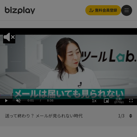
無料会員登録
Loaded
:
Playback
7.41%
自動
1x
Current
0:01
/
Duration
8:06
Rate
Play
Unmute
Picture-
(270p)
Full
in-
Picture
Time
送って終わり？ メールが見られない時代
1
/
3