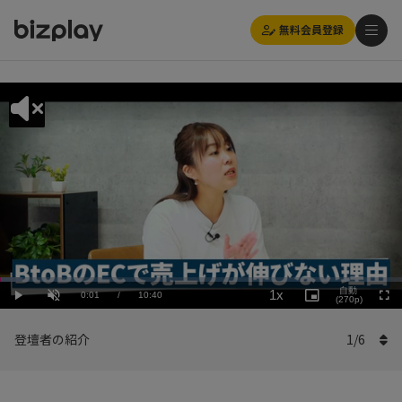
無料会員登録
Loaded
:
Playback
5.63%
自動
1x
Current
0:01
/
Duration
10:40
Rate
Play
Unmute
Picture-
(270p)
Full
in-
Picture
Time
登壇者の紹介
1
/
6