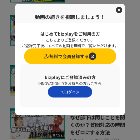
アティブ
動画の続きを視聴しましょう！
「私たちは安全だ」と思
い込んでいる組織に告
はじめてbizplayをご利用の方
ぐ！70万を超える...
こちらよりご登録ください。
10:20
ご登録完了後、すべての動画を無料でご覧いただけます。
ペンタセキュリティ株式会社
無料で会員登録する
督促に費やす時間を事業
bizplayにご登録済みの方
成果に集中投下
INNOVATION IDをお持ちの方もこちら
株式会社ラクーンフィナンシャ
ログイン
07:05
ル
なぜ部下は同じことを聞
くのか？質問対応の時間
をゼロにする方法
07:52
NDIソリューションズ株式会社