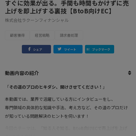
すぐに効果が出る。手間も時間もかけずに売
上げを即上げする裏技【BtoB向けEC】
株式会社ラクーンフィナンシャル
顧客獲得
経営戦略
請求書処理
シェア
ツイート
ブックマーク
動画内容の紹介
「
その道のプロのヒキダシ、開けさせてください！
」
本動画では、業界で活躍している方にインタビューをし、
専門領域の具体的な知識や手法、考え方など、その道のプロだけ
が知っている問題解決のヒントを伺います！
今回のテーマは、「
知る人ぞ知る。BtoB向けECで売上げを上げ