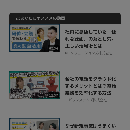
あなたにオススメの動画
動画でご紹介しているサービスについて
お気軽にご相談・ご質問いただけます！
社内に蔓延していた「便
30秒でお申し込み可能
利な録画」の落とし穴。
正しい活用術とは
相談を希望する
09:34
無料
NDIソリューションズ株式会社
会社の電話をクラウド化
するメリットとは？電話
業務を効率化する方法
11:37
トビラシステムズ株式会社
なぜ新規事業はうまくい