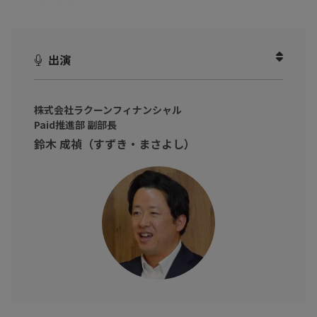
る“決済の裏技”
」
BtoB向けECで売上げを伸ばそうとすると、つい「集客」や「サイ
ト改善」に目が向きがちですが、
出演
「掛け払いの限度額がネックになっている」
「決済方法がクレジットカードと代引きに限られている」
――そんな“決済まわり”が原因で、チャンスを逃しているケースは少
株式会社ラクーンフィナンシャル
Paid推進部 副部長
なくありません。
鈴木 成禎（すずき・まさよし）
本動画では、BtoB取引における決済の実態と売上げの関係に着目
し、
「決済の幅を広げるだけで、なぜ売上げが変わるのか」
「法人取引で当たり前の“掛け払い”が、ECではどう効いてくるの
か」について、
株式会社ラクーンフィナンシャル Paid推進部 副部長の鈴木成禎 氏
に、具体的に伺いました。
※動画内のデータや所属・肩書は撮影当時のものです。