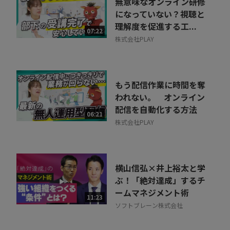
無意味なオンライン研修
になっていない？視聴と
理解度を促進する工...
07:22
株式会社PLAY
もう配信作業に時間を奪
われない。 オンライン
配信を自動化する方法
06:21
株式会社PLAY
横山信弘×井上裕太と学
ぶ！「絶対達成」するチ
ームマネジメント術
11:23
ソフトブレーン株式会社