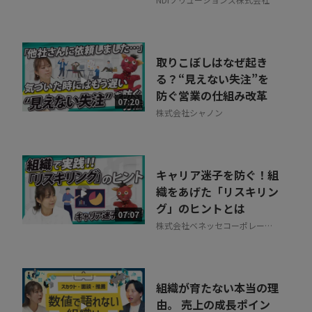
取りこぼしはなぜ起き
る？“見えない失注”を
防ぐ営業の仕組み改革
07:20
株式会社シャノン
キャリア迷子を防ぐ！組
織をあげた「リスキリン
グ」のヒントとは
07:07
株式会社ベネッセコーポレーシ
ョン
組織が育たない本当の理
由。 売上の成長ポイン