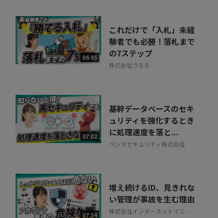
これだけで「入札」未経
験者でも必勝！落札まで
の7ステップ
06:45
株式会社うるる
基幹データベースのセキ
ュリティを強化するとき
に処理速度を落と...
07:02
ペンタセキュリティ株式会社
増え続けるID、見きれな
い管理が事故を生む理由
株式会社インターネットイニシ
07:34