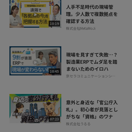
人手不足時代の現場管
理。少人数で複数拠点を
確認する方法
10:19
株式会社MetaMoJi
現場を見すぎて失敗…？
製造業ERPでムダ足を踏
まないためのイロハ
10:45
京セラコミュニケーションシス
テム株式会社
意外と身近な「官公庁入
札」。初心者が見落とし
がちな「資格」のワナ
07:23
株式会社うるる