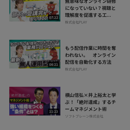
無意味なオンライン研修
になっていない？視聴と
理解度を促進する工...
07:22
株式会社PLAY
もう配信作業に時間を奪
われない。 オンライン
配信を自動化する方法
06:21
株式会社PLAY
横山信弘×井上裕太と学
ぶ！「絶対達成」するチ
ームマネジメント術
11:23
ソフトブレーン株式会社