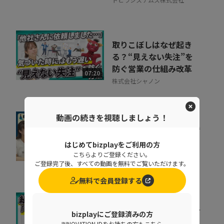
取りこぼしはなぜ起き
る？“見えない失注”を
防ぐ営業の仕組み改革
07:20
株式会社シャノン
動画の続きを視聴しましょう！
組織が育たない本当の理
由。 売上の成長ポイン
はじめてbizplayをご利用の方
トを可視化するKPI...
こちらよりご登録ください。
07:35
ポーターズ株式会社
ご登録完了後、すべての動画を無料でご覧いただけます。
無料で会員登録する
キャリア迷子を防ぐ！組
bizplayにご登録済みの方
織をあげた「リスキリン
INNOVATION IDをお持ちの方もこちら