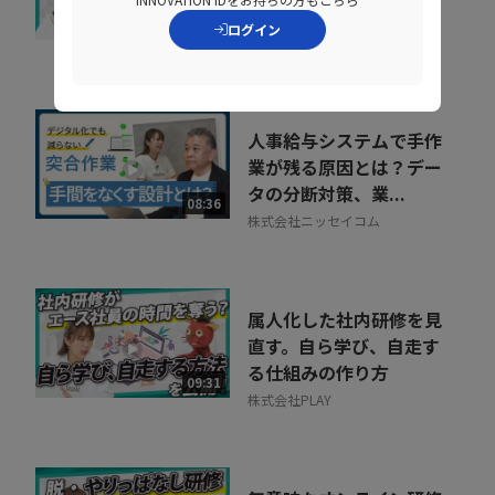
グ」のヒントとは
07:07
ログイン
株式会社ベネッセコーポレーシ
ョン
人事給与システムで手作
業が残る原因とは？デー
タの分断対策、業...
08:36
株式会社ニッセイコム
属人化した社内研修を見
直す。自ら学び、自走す
る仕組みの作り方
09:31
株式会社PLAY