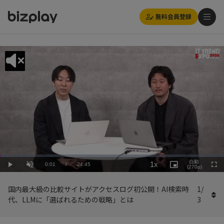
無料会員登録
Loaded
:
Playback
2.43%
自動
1x
Current
0:01
/
Duration
24:45
Rate
Play
Unmute
Picture-
(270p)
Full
in-
Picture
Time
国内最大級の比較サイトがアクセスログ初公開！AI検索時
1
/
代、LLMに「選ばれるための戦略」とは
3