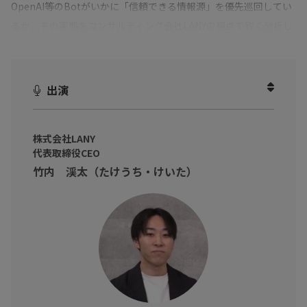
OpenAI等のBotがいかに「信頼できる情報源」を優先巡回してい
るか、その実態をコンサルティング会社LANYの視点で鋭く分析し
ます。
AIが信頼を寄せる「比較サイト」というインフラを活用し、LLMO
（大規模言語モデル最適化）の最短ルートを導き出す。
出演
AI時代の勝者となるための、データに裏打ちされた新戦略を公開
します。
株式会社LANY
※本動画は2026年3月5日開催のITトレンドEXPO2026 SPRINGの
代表取締役CEO
アーカイブ動画となります。
竹内 渓太（たけうち・けいた）
本動画内の情報は2026年3月5日時点での情報となります。あら
かじめご了承ください。