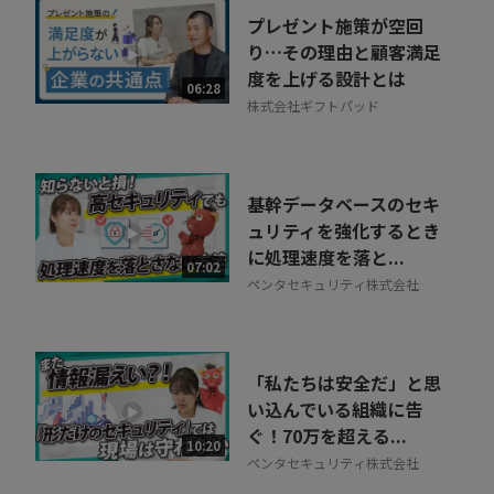
お気軽にご相談・ご質問いただけます！
プレゼント施策が空回
30秒でお申し込み可能
り…その理由と顧客満足
度を上げる設計とは
相談を希望する
06:28
無料
株式会社ギフトパッド
基幹データベースのセキ
ュリティを強化するとき
に処理速度を落と...
07:02
ペンタセキュリティ株式会社
「私たちは安全だ」と思
い込んでいる組織に告
ぐ！70万を超える...
10:20
ペンタセキュリティ株式会社