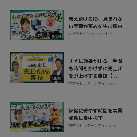
増え続けるID、見きれな
い管理が事故を生む理由
株式会社インターネットイニシ
07:34
アティブ
すぐに効果が出る。手間
も時間もかけずに売上げ
を即上げする裏技【...
10:40
株式会社ラクーンフィナンシャ
ル
督促に費やす時間を事業
成果に集中投下
株式会社ラクーンフィナンシャ
07:05
ル