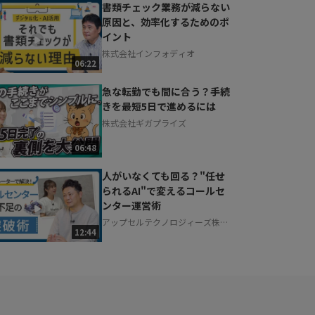
書類チェック業務が減らない
原因と、効率化するためのポ
イント
株式会社インフォディオ
06:22
急な転勤でも間に合う？手続
きを最短5日で進めるには
株式会社ギガプライズ
06:48
人がいなくても回る？"任せ
られるAI"で変えるコールセ
ンター運営術
アップセルテクノロジィーズ株式
12:44
会社