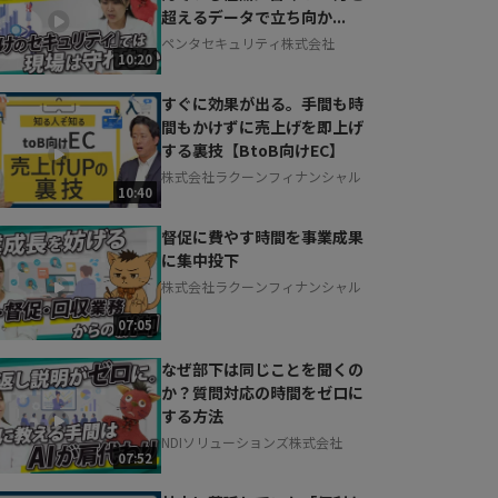
超えるデータで立ち向か...
ペンタセキュリティ株式会社
10:20
すぐに効果が出る。手間も時
間もかけずに売上げを即上げ
する裏技【BtoB向けEC】
株式会社ラクーンフィナンシャル
10:40
督促に費やす時間を事業成果
に集中投下
株式会社ラクーンフィナンシャル
07:05
なぜ部下は同じことを聞くの
か？質問対応の時間をゼロに
する方法
NDIソリューションズ株式会社
07:52