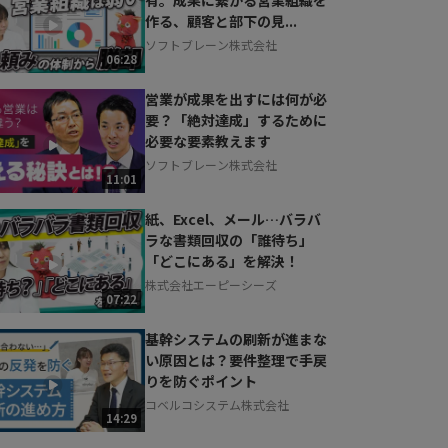
作る、顧客と部下の見...
ソフトブレーン株式会社
06:28
営業が成果を出すには何が必
要？「絶対達成」するために
必要な要素教えます
ソフトブレーン株式会社
11:01
紙、Excel、メール…バラバ
ラな書類回収の「誰待ち」
「どこにある」を解決！
株式会社エーピーシーズ
07:22
基幹システムの刷新が進まな
い原因とは？要件整理で手戻
りを防ぐポイント
コベルコシステム株式会社
14:29