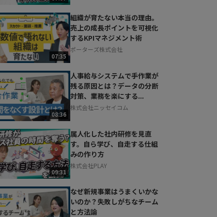
組織が育たない本当の理由。
売上の成長ポイントを可視化
するKPIマネジメント術
ポーターズ株式会社
07:35
人事給与システムで手作業が
残る原因とは？データの分断
対策、業務を楽にする...
株式会社ニッセイコム
08:36
属人化した社内研修を見直
す。自ら学び、自走する仕組
みの作り方
株式会社PLAY
09:31
なぜ新規事業はうまくいかな
いのか？失敗しがちなチーム
と方法論