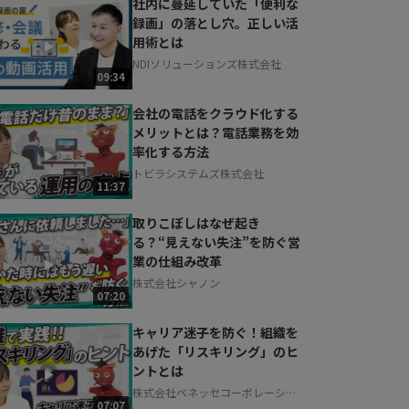
社内に蔓延していた「便利な
録画」の落とし穴。正しい活
用術とは
NDIソリューションズ株式会社
09:34
会社の電話をクラウド化する
メリットとは？電話業務を効
率化する方法
トビラシステムズ株式会社
11:37
取りこぼしはなぜ起き
る？“見えない失注”を防ぐ営
業の仕組み改革
株式会社シャノン
07:20
キャリア迷子を防ぐ！組織を
あげた「リスキリング」のヒ
ントとは
株式会社ベネッセコーポレーショ
07:07
ン