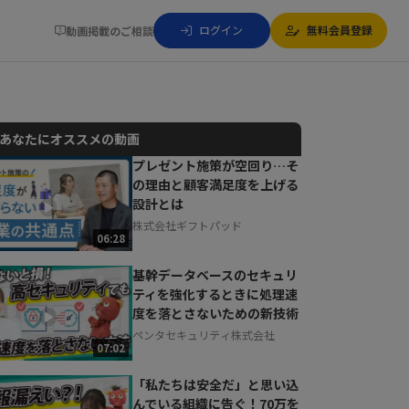
ログイン
無料会員登録
動画掲載のご相談
あなたにオススメの動画
プレゼント施策が空回り…そ
の理由と顧客満足度を上げる
動画でご紹介しているサービスについて
設計とは
お気軽にご相談・ご質問いただけます！
株式会社ギフトパッド
30秒でお申し込み可能
06:28
相談を希望する
無料
基幹データベースのセキュリ
ティを強化するときに処理速
度を落とさないための新技術
ペンタセキュリティ株式会社
07:02
「私たちは安全だ」と思い込
んでいる組織に告ぐ！70万を