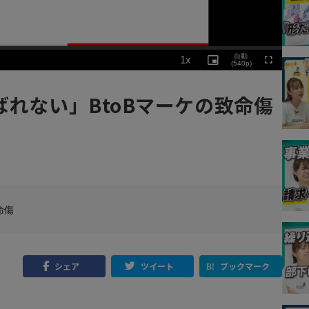
Playback
自動
1x
Rate
Picture-
(540p)
Fullscreen
in-
Picture
ばれない」BtoBマーケの致命傷
命傷
シェア
ツイート
ブックマーク