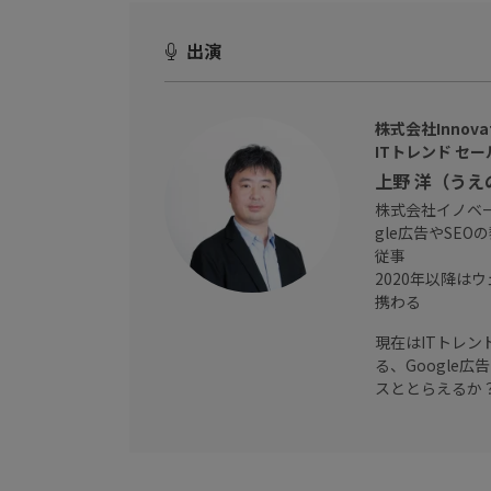
出演
株式会社Innovati
ITトレンド セ
上野 洋（うえ
株式会社イノベー
gle広告やSE
従事
2020年以降
携わる
現在はITトレン
る、Google
スととらえるか