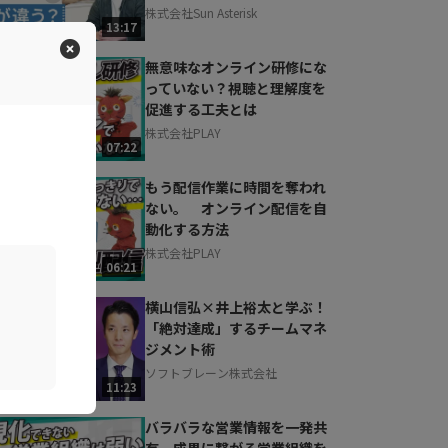
株式会社Sun Asterisk
13:17
無意味なオンライン研修にな
っていない？視聴と理解度を
促進する工夫とは
株式会社PLAY
07:22
もう配信作業に時間を奪われ
ない。 オンライン配信を自
動化する方法
株式会社PLAY
06:21
横山信弘×井上裕太と学ぶ！
「絶対達成」するチームマネ
ジメント術
ソフトブレーン株式会社
11:23
バラバラな営業情報を一発共
有。成果に繋がる営業組織を