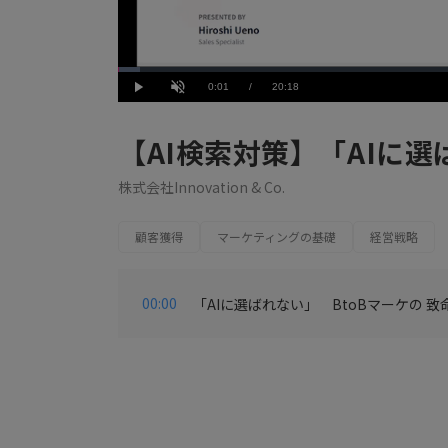
Loaded
:
2.96%
Current
0:01
/
Duration
20:18
Play
Unmute
Time
【AI検索対策】「AIに選
株式会社Innovation & Co.
顧客獲得
マーケティングの基礎
経営戦略
00:00
「AIに選ばれない」 BtoBマーケの 致