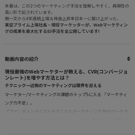
本著は、この2つのマーケティング手法を理解しやすく、再現性の
高い形で記されています。
無一文から4年連続上場＆株価上昇率日本一に駆け上がった、
東証プライム上場社長・現役マーケッターが、Webマーケティン
グの成果を最大化する83手法を全公開しています!
動画内容の紹介
現役最強のWebマーケターが教える、CVR(コンバージョ
ンレート)を増やす方法とは？
テクニック一辺倒のマーケティングは限界を迎える
マーケター/マーケティングの課題のトップ5に入る 「マーケティ
ング力不足」。
『ファンダメンタルズ×テクニカルマーケティング Webマーケテ
ィングの成果を最大化する83の方法』（実業之日本社）の著者で
ある 北の達人コーポレーションの木下 勝寿氏は、
ユーザーや商品