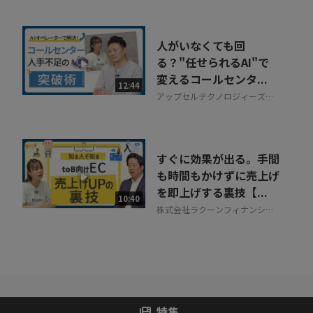
人がいなくても回
る？"任せられるAI"で
変えるコールセンタ...
12:44
アップセルテクノロジィーズ株
式会社
すぐに効果が出る。手間
も時間もかけずに売上げ
を即上げする裏技【...
10:40
株式会社ラクーンフィナンシャ
ル
特集