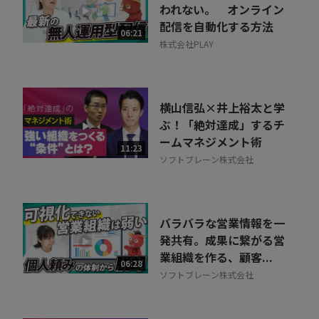
われない。 オンライン
配信を自動化する方法
06:21
株式会社PLAY
横山信弘×井上裕太と学
ぶ！「絶対達成」するチ
ームマネジメント術
11:23
ソフトブレーン株式会社
バラバラな営業情報を一
発共有。成果に繋がる営
業組織を作る、顧客...
06:28
ソフトブレーン株式会社