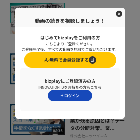
なぜ部下は同じことを聞
くのか？質問対応の時間
動画の続きを視聴しましょう！
をゼロにする方法
07:52
NDIソリューションズ株式会社
はじめてbizplayをご利用の方
こちらよりご登録ください。
ご登録完了後、すべての動画を無料でご覧いただけます。
無料で会員登録する
社内に蔓延していた「便
利な録画」の落とし穴。
正しい活用術とは
09:34
bizplayにご登録済みの方
NDIソリューションズ株式会社
INNOVATION IDをお持ちの方もこちら
ログイン
人事給与システムで手作
業が残る原因とは？デー
タの分断対策、業...
08:36
株式会社ニッセイコム