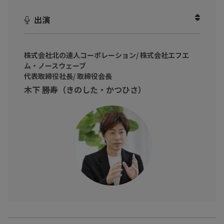
の理解を土台にしたWebマーケティング
の必要性を提唱していま
す。
出演
【ファンダメンタルズマーケティングとは？】
商品そのものやユーザーのペルソナ、インサイトを分析してコミ
株式会社北の達人コーポレーション/ 株式会社エフエ
ュニケーションを設計すること
ム・ノースウェーブ
代表取締役社長/ 取締役会長
すなわち人間の感情をベースにしたコミュニケーションの設計方
木下 勝寿（きのした・かつひさ）
法
【テクニカルマーケティングとは？】
クリック率や遷移率、購入率などの数値分析できるデータから顧
客とのコミュニケーションとの設計をすること
デジタルデータを駆使して利益を1円単位で計算しながら運用して
いく方法
本動画では、弊社の現役マーケターが撮影現場に同席し、現場目
線で数々の質問をさせていただきました。
「ファンダメンタルズ×テクニカルマーケティングとは？」