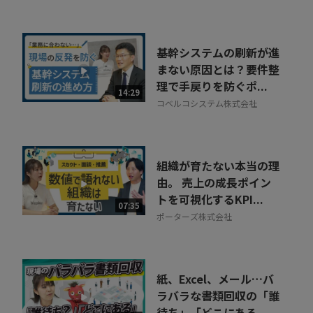
基幹システムの刷新が進
まない原因とは？要件整
理で手戻りを防ぐポ...
14:29
コベルコシステム株式会社
組織が育たない本当の理
由。 売上の成長ポイン
トを可視化するKPI...
07:35
ポーターズ株式会社
紙、Excel、メール…バ
ラバラな書類回収の「誰
待ち」「どこにある...