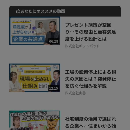
「エモーションリレーとは？」
あなたにオススメの動画
「ユーザーインタビューで外せないポイントは？」
動画でご紹介しているサービスについて
「ABテストの極意について」
お気軽にご相談・ご質問いただけます！
プレゼント施策が空回
脱テクニックオンリーを成し、マーケターとしてレベルアップす
30秒でお申し込み可能
り…その理由と顧客満足
ることはできるのでしょうか？
度を上げる設計とは
相談を希望する
06:28
無料
株式会社ギフトパッド
そして、なんと、
木下氏が"この"サイトを例にCVR(コンバージョ
ンレート)を上げるUI/UXについて解説！
bizplayでしか体験できない、言葉やテキストだけではわかりにく
工場の設備停止による損
い改善の手順を実際に見て学ぶことができます！
失の原因とは？突発停止
を防ぐ仕組みを解説
12:15
株式会社山善
社宅制度の活用で選ばれ
る企業へ。住まいから始