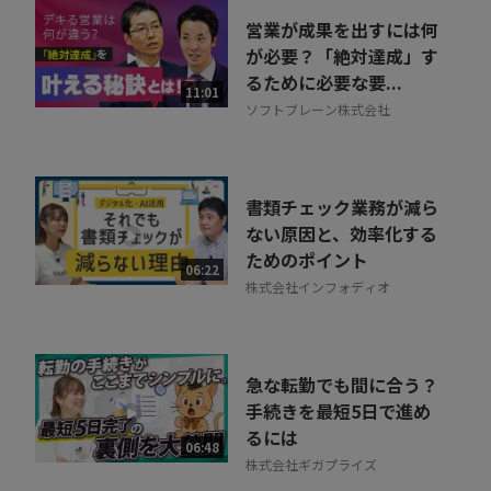
営業が成果を出すには何
が必要？「絶対達成」す
るために必要な要...
11:01
ソフトブレーン株式会社
書類チェック業務が減ら
ない原因と、効率化する
ためのポイント
06:22
株式会社インフォディオ
急な転勤でも間に合う？
手続きを最短5日で進め
るには
06:48
株式会社ギガプライズ