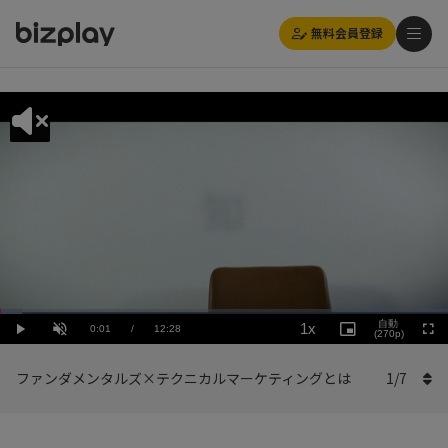
無料会員登録
Loaded
:
Playback
4.82%
自動
1x
Current
0:01
/
Duration
12:28
Rate
Play
Unmute
Picture-
(270p)
Full
in-
Picture
Time
ファンダメンタルズ×テクニカルマーケティングとは
1
/
7