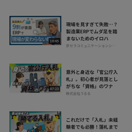
現場を見すぎて失敗…？
製造業ERPでムダ足を踏
まないためのイロハ
10:45
京セラコミュニケーションシス
テム株式会社
意外と身近な「官公庁入
札」。初心者が見落とし
がちな「資格」のワナ
07:23
株式会社うるる
これだけで「入札」未経
験者でも必勝！落札まで