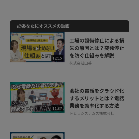
あなたにオススメの動画
動画でご紹介しているサービスについて
お気軽にご相談・ご質問いただけます！
工場の設備停止による損
30秒でお申し込み可能
失の原因とは？突発停止
を防ぐ仕組みを解説
相談を希望する
12:15
無料
株式会社山善
会社の電話をクラウド化
するメリットとは？電話
業務を効率化する方法
11:37
トビラシステムズ株式会社