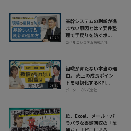
基幹システムの刷新が進
まない原因とは？要件整
理で手戻りを防ぐポ...
14:29
コベルコシステム株式会社
組織が育たない本当の理
由。 売上の成長ポイン
トを可視化するKPI...
07:35
ポーターズ株式会社
紙、Excel、メール…バ
ラバラな書類回収の「誰
待ち」「どこにある...