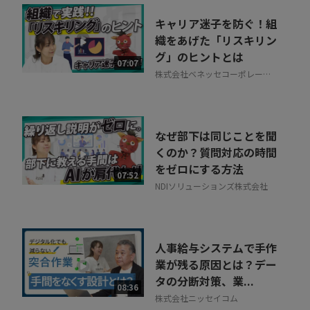
キャリア迷子を防ぐ！組
織をあげた「リスキリン
グ」のヒントとは
07:07
株式会社ベネッセコーポレーシ
ョン
なぜ部下は同じことを聞
くのか？質問対応の時間
をゼロにする方法
07:52
NDIソリューションズ株式会社
人事給与システムで手作
業が残る原因とは？デー
タの分断対策、業...
08:36
株式会社ニッセイコム