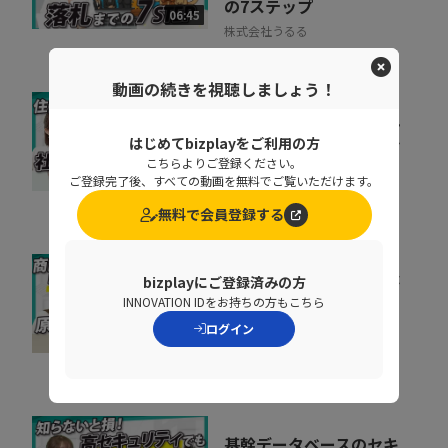
の7ステップ
06:45
株式会社うるる
動画の続きを視聴しましょう！
社宅制度の活用で選ばれ
る企業へ。住まいから始
はじめてbizplayをご利用の方
こちらよりご登録ください。
まる福利厚生とは！？
10:23
ご登録完了後、すべての動画を無料でご覧いただけます。
株式会社ギガプライズ
無料で会員登録する
リードの商談化率が上が
bizplayにご登録済みの方
INNOVATION IDをお持ちの方もこちら
らない原因とは？アプロ
ーチ速度を上げる改...
ログイン
09:22
株式会社Brizzy
基幹データベースのセキ