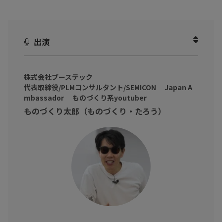
今回のテーマは、「
製造業のAI×設計
」
今やどの業界・分野でも活用されているAI。
出演
製造業でも設計シミュレーションの分野では急速に活用されてお
り、ジェネレーティブデザインなどによる効率化も進んでいます。
ではAI×設計はどこまで進化しているのか？
株式会社ブーステック
代表取締役/PLMコンサルタント/SEMICON Japan A
その核心に迫ります。
mbassador ものづくり系youtuber
今回のビジネスゲストは、製造業界トップクラスのYouTuberもの
ものづくり太郎（ものづくり・たろう）
づくり太郎氏。
チャンネル登録者数30万人超のインフルエンス力と圧倒的な知見
をもとに、製造業の設計におけるAI活用について深掘りしていき
ます。