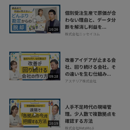
個別受注生産で原価が合
わない理由と、データ分
断を解消し利益を...
10:26
株式会社ニッセイコム
改善アイデアが止まる会
社、回り続ける会社。そ
の違いを生む仕組み...
09:28
アステリア株式会社
人手不足時代の現場管
理。少人数で複数拠点を
確認する方法
10:19
株式会社MetaMoJi