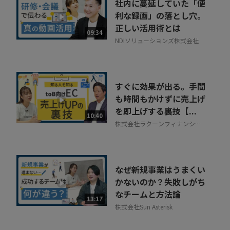
社内に蔓延していた「便
利な録画」の落とし穴。
正しい活用術とは
09:34
NDIソリューションズ株式会社
すぐに効果が出る。手間
も時間もかけずに売上げ
を即上げする裏技【...
10:40
株式会社ラクーンフィナンシャ
ル
なぜ新規事業はうまくい
かないのか？失敗しがち
なチームと方法論
13:17
株式会社Sun Asterisk