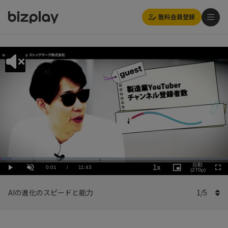
無料会員登録
Loaded
:
Playback
5.13%
自動
1x
Current
0:01
/
Duration
11:43
Rate
Play
Unmute
Picture-
(270p)
Full
in-
Picture
Time
AIの進化のスピードと能力
1
/
5