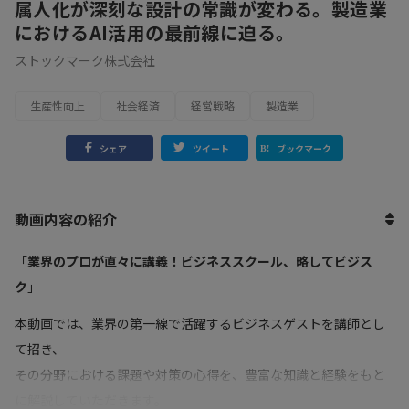
属人化が深刻な設計の常識が変わる。製造業
におけるAI活用の最前線に迫る。
ストックマーク株式会社
生産性向上
社会経済
経営戦略
製造業
シェア
ツイート
ブックマーク
動画内容の紹介
「
業界のプロが直々に講義！ビジネススクール、略してビジス
ク
」
本動画では、業界の第一線で活躍するビジネスゲストを講師とし
て招き、
その分野における課題や対策の心得を、豊富な知識と経験をもと
に解説していただきます。