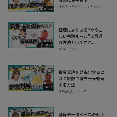
成果に集中投下
株式会社ラクーンフィナンシャ
相談を希望する
07:05
無料
ル
経理によくある“ややこ
しい特別ルール”に最適
な方法とは？これ...
10:05
TISI株式会社
資金管理を効率化するに
は？複数口座を一元管理
する方法
16:07
株式会社NTTデータ
基幹データベースのセキ