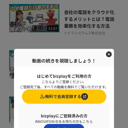
会社の電話をクラウド化
するメリットとは？電話
業務を効率化する方法
11:37
トビラシステムズ株式会社
取りこぼしはなぜ起き
動画の続きを視聴しましょう！
る？“見えない失注”を
防ぐ営業の仕組み改革
07:20
はじめてbizplayをご利用の方
株式会社シャノン
こちらよりご登録ください。
ご登録完了後、すべての動画を無料でご覧いただけます。
無料で会員登録する
キャリア迷子を防ぐ！組
織をあげた「リスキリン
bizplayにご登録済みの方
グ」のヒントとは
07:07
INNOVATION IDをお持ちの方もこちら
株式会社ベネッセコーポレーシ