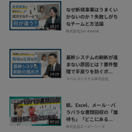
なぜ新規事業はうまくい
かないのか？失敗しがち
なチームと方法論
13:17
株式会社Sun Asterisk
基幹システムの刷新が進
まない原因とは？要件整
理で手戻りを防ぐポ...
14:29
コベルコシステム株式会社
紙、Excel、メール…バ
ラバラな書類回収の「誰
待ち」「どこにある...
07:22
株式会社エーピーシーズ