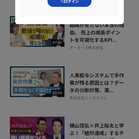
ログイン
ョン
組織が育たない本当の理
由。 売上の成長ポイン
トを可視化するKPI...
07:35
ポーターズ株式会社
人事給与システムで手作
業が残る原因とは？デー
タの分断対策、業...
08:36
株式会社ニッセイコム
横山信弘×井上裕太と学
ぶ！「絶対達成」するチ