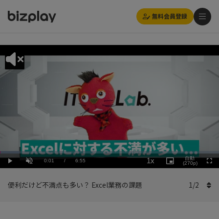
無料会員登録
Loaded
:
Playback
8.68%
自動
1x
Current
0:01
/
Duration
6:55
Rate
Play
Unmute
Picture-
(270p)
Full
in-
Picture
Time
便利だけど不満点も多い？ Excel業務の課題
1
/
2