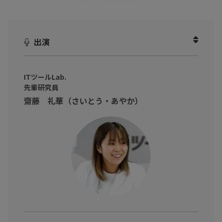
今回のテーマは、「
エクセル運用の効率化
」
予算管理、経営分析などにおけるExcel業務って、意外と手間がか
かりませんか？
出演
フォーマットがバラバラのため手動で転記したり、確認作業が増
えたりすることでミスも発生しやすい状況になってしまいます。
ITツールLab.
効率的に運用するにはどうしたらよいのでしょうか？
先輩研究員
齋藤 礼華（さいとう・あやか）
本動画では、ITツールLab.の先輩・後輩研究員が、実際に企業のE
xcel業務を効率化する運用サポートシステム『iFUSION』を使い、
予算管理や経営分析などでの煩雑なエクセル業務が簡単に行える
様子をご紹介します！