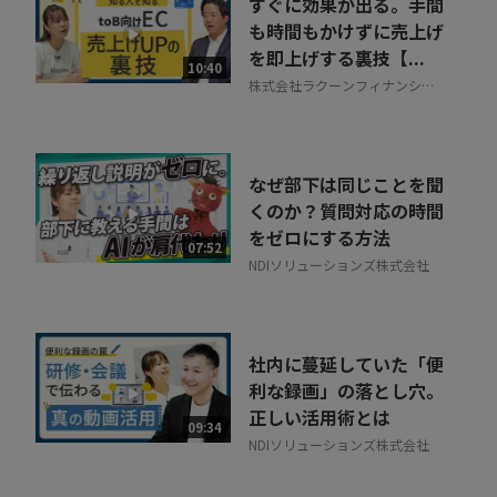
すぐに効果が出る。手間
も時間もかけずに売上げ
を即上げする裏技【...
10:40
株式会社ラクーンフィナンシャ
ル
なぜ部下は同じことを聞
くのか？質問対応の時間
をゼロにする方法
07:52
NDIソリューションズ株式会社
社内に蔓延していた「便
利な録画」の落とし穴。
正しい活用術とは
09:34
NDIソリューションズ株式会社