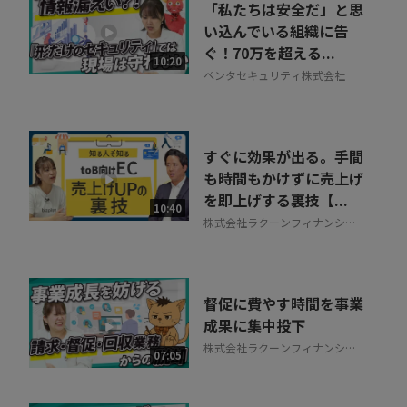
「私たちは安全だ」と思
い込んでいる組織に告
ぐ！70万を超える...
10:20
ペンタセキュリティ株式会社
すぐに効果が出る。手間
も時間もかけずに売上げ
を即上げする裏技【...
10:40
株式会社ラクーンフィナンシャ
ル
督促に費やす時間を事業
成果に集中投下
株式会社ラクーンフィナンシャ
07:05
ル