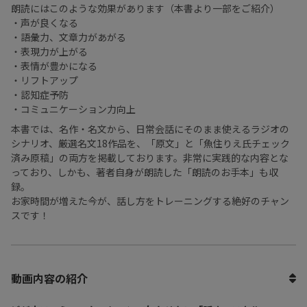
朗読にはこのような効果があります（本書より一部をご紹介）
・声が良くなる
・語彙力、文章力があがる
・表現力が上がる
・表情が豊かになる
・リフトアップ
・認知症予防
・コミュニケーション力向上
本書では、名作・名文から、日常会話にそのまま使えるラジオの
シナリオ、厳選名文18作品を、「原文」と「魚住りえ氏チェック
済み原稿」の両方を掲載しております。非常に実践的な内容とな
っており、しかも、著者自身が朗読した「朗読のお手本」も収
録。
お家時間が増えた今が、話し方をトレーニングする絶好のチャン
スです！
動画内容の紹介