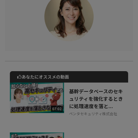
あなたにオススメの動画
動画でご紹介しているサービスについて
お気軽にご相談・ご質問いただけます！
基幹データベースのセキ
30秒でお申し込み可能
ュリティを強化するとき
に処理速度を落と...
相談を希望する
07:02
無料
ペンタセキュリティ株式会社