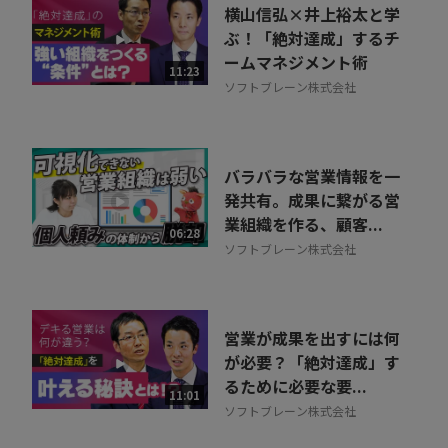
横山信弘×井上裕太と学
ぶ！「絶対達成」するチ
ームマネジメント術
11:23
ソフトブレーン株式会社
バラバラな営業情報を一
発共有。成果に繋がる営
業組織を作る、顧客...
06:28
ソフトブレーン株式会社
営業が成果を出すには何
が必要？「絶対達成」す
るために必要な要...
11:01
ソフトブレーン株式会社