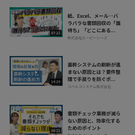
紙、Excel、メール…バ
ラバラな書類回収の「誰
待ち」「どこにある...
07:22
株式会社エーピーシーズ
基幹システムの刷新が進
まない原因とは？要件整
理で手戻りを防ぐポ...
14:29
コベルコシステム株式会社
書類チェック業務が減ら
ない原因と、効率化する
ためのポイント
06:22