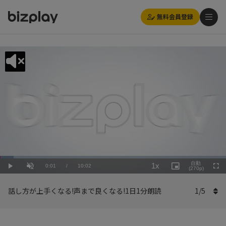
無料会員登録
Loaded
:
Playback
5.99%
自動
1x
Current
0:01
/
Duration
10:02
Rate
Play
Unmute
Picture-
(270p)
Full
in-
Picture
Time
話し方が上手くなる!声まで良くなる!1日1分朗読
1
/
5