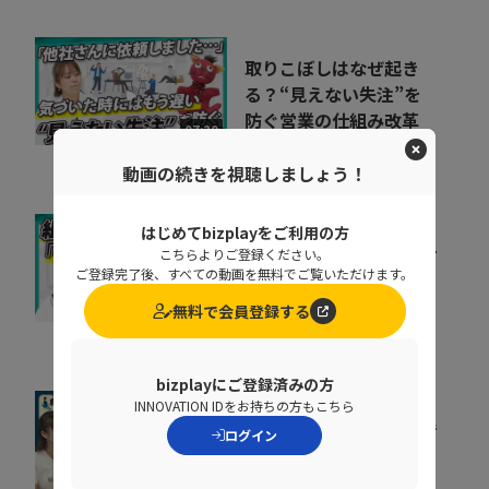
取りこぼしはなぜ起き
る？“見えない失注”を
防ぐ営業の仕組み改革
07:20
株式会社シャノン
動画の続きを視聴しましょう！
はじめてbizplayをご利用の方
キャリア迷子を防ぐ！組
こちらよりご登録ください。
織をあげた「リスキリン
ご登録完了後、すべての動画を無料でご覧いただけます。
グ」のヒントとは
07:07
無料で会員登録する
株式会社ベネッセコーポレーシ
ョン
bizplayにご登録済みの方
INNOVATION IDをお持ちの方もこちら
組織が育たない本当の理
ログイン
由。 売上の成長ポイン
トを可視化するKPI...
07:35