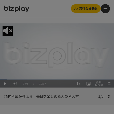
無料会員登録
Loaded
:
Playback
5.84%
自動
1x
Current
0:01
/
Duration
10:17
Rate
Play
Unmute
Picture-
(270p)
Full
in-
Picture
Time
精神科医が教える 毎日を楽しめる人の考え方
1
/
5