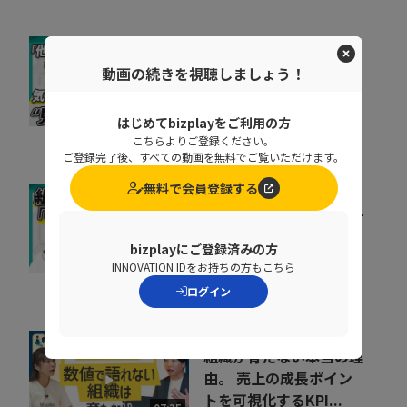
取りこぼしはなぜ起き
動画の続きを視聴しましょう！
る？“見えない失注”を
防ぐ営業の仕組み改革
07:20
はじめてbizplayをご利用の方
株式会社シャノン
こちらよりご登録ください。
ご登録完了後、すべての動画を無料でご覧いただけます。
無料で会員登録する
キャリア迷子を防ぐ！組
織をあげた「リスキリン
bizplayにご登録済みの方
グ」のヒントとは
07:07
INNOVATION IDをお持ちの方もこちら
株式会社ベネッセコーポレーシ
ョン
ログイン
組織が育たない本当の理
由。 売上の成長ポイン
トを可視化するKPI...