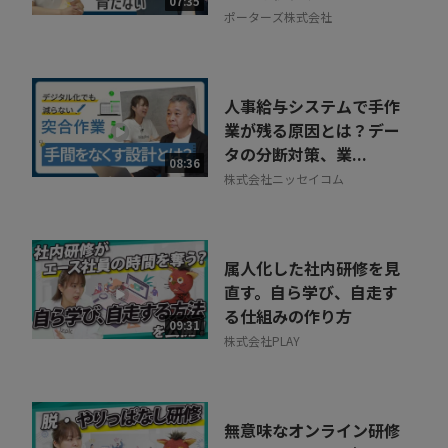
07:35
ポーターズ株式会社
人事給与システムで手作
業が残る原因とは？デー
タの分断対策、業...
08:36
株式会社ニッセイコム
属人化した社内研修を見
直す。自ら学び、自走す
る仕組みの作り方
09:31
株式会社PLAY
無意味なオンライン研修