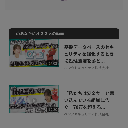
あなたにオススメの動画
動画でご紹介しているサービスについて
お気軽にご相談・ご質問いただけます！
基幹データベースのセキ
30秒でお申し込み可能
ュリティを強化するとき
に処理速度を落と...
相談を希望する
07:02
無料
ペンタセキュリティ株式会社
「私たちは安全だ」と思
い込んでいる組織に告
ぐ！70万を超える...
10:20
ペンタセキュリティ株式会社