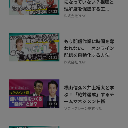
になっていない？視聴と
理解度を促進する工...
07:22
株式会社PLAY
もう配信作業に時間を奪
われない。 オンライン
配信を自動化する方法
06:21
株式会社PLAY
横山信弘×井上裕太と学
ぶ！「絶対達成」するチ
ームマネジメント術
11:23
ソフトブレーン株式会社