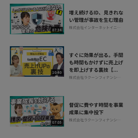
増え続けるID、見きれな
い管理が事故を生む理由
株式会社インターネットイニシ
07:34
アティブ
すぐに効果が出る。手間
も時間もかけずに売上げ
を即上げする裏技【...
10:40
株式会社ラクーンフィナンシャ
ル
督促に費やす時間を事業
成果に集中投下
株式会社ラクーンフィナンシャ
07:05
ル