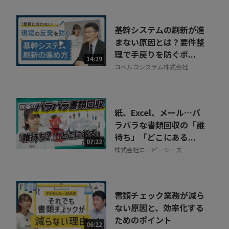
基幹システムの刷新が進
まない原因とは？要件整
理で手戻りを防ぐポ...
14:29
コベルコシステム株式会社
紙、Excel、メール…バ
ラバラな書類回収の「誰
待ち」「どこにある...
07:22
株式会社エーピーシーズ
書類チェック業務が減ら
ない原因と、効率化する
ためのポイント
06:22