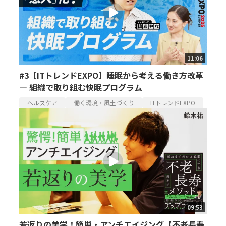
11:06
#3【ITトレンドEXPO】睡眠から考える働き方改革
— 組織で取り組む快眠プログラム
ヘルスケア
働く環境・風土づくり
ITトレンドEXPO
09:53
若返りの美学！簡単・アンチエイジング【不老長寿