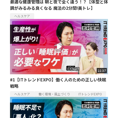
最適な健康管理は 朝と夜で全く違う！？【体型と体
調がみるみる良くなる 魔法の2分間!美トレ】
ヘルスケア
21:37
#1【ITトレンドEXPO】働く人のための正しい快眠
戦略
ヘルスケア
働く環境・風土づくり
ITトレンドEXPO