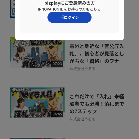
製造業ERPでムダ足を踏
bizplayにご登録済みの方
INNOVATION IDをお持ちの方もこちら
まないためのイロハ
10:45
ログイン
京セラコミュニケーションシス
テム株式会社
意外と身近な「官公庁入
札」。初心者が見落とし
がちな「資格」のワナ
07:23
株式会社うるる
これだけで「入札」未経
験者でも必勝！落札まで
の7ステップ
06:45
株式会社うるる