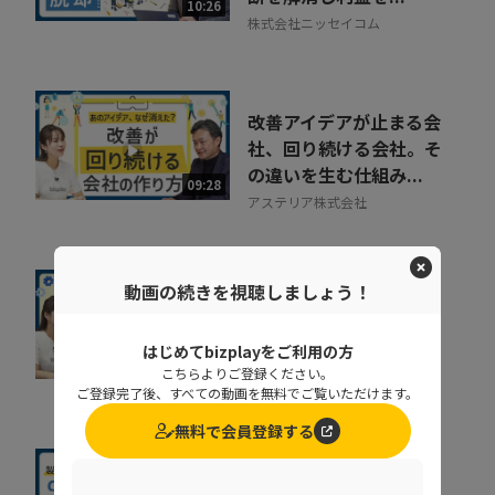
10:26
株式会社ニッセイコム
改善アイデアが止まる会
社、回り続ける会社。そ
の違いを生む仕組み...
09:28
アステリア株式会社
動画の続きを視聴しましょう！
人手不足時代の現場管
理。少人数で複数拠点を
確認する方法
はじめてbizplayをご利用の方
10:19
こちらよりご登録ください。
株式会社MetaMoJi
ご登録完了後、すべての動画を無料でご覧いただけます。
無料で会員登録する
現場を見すぎて失敗…？