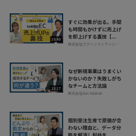
すぐに効果が出る。手間
も時間もかけずに売上げ
を即上げする裏技【...
10:40
株式会社ラクーンフィナンシャ
ル
なぜ新規事業はうまくい
かないのか？失敗しがち
なチームと方法論
13:17
株式会社Sun Asterisk
個別受注生産で原価が合
わない理由と、データ分
断を解消し利益を...