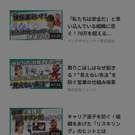
「私たちは安全だ」と思
い込んでいる組織に告
ぐ！70万を超える...
10:20
ペンタセキュリティ株式会社
取りこぼしはなぜ起き
る？“見えない失注”を
防ぐ営業の仕組み改革
07:20
株式会社シャノン
キャリア迷子を防ぐ！組
織をあげた「リスキリン
グ」のヒントとは
07:07