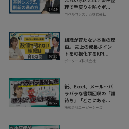
理で手戻りを防ぐポ...
14:29
コベルコシステム株式会社
組織が育たない本当の理
由。 売上の成長ポイン
トを可視化するKPI...
07:35
ポーターズ株式会社
紙、Excel、メール…バ
ラバラな書類回収の「誰
待ち」「どこにある...
07:22
株式会社エーピーシーズ