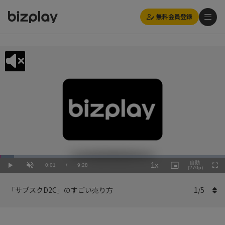
無料会員登録
Loaded
:
Playback
6.34%
自動
1x
Current
0:01
/
Duration
9:28
Rate
Play
Unmute
Picture-
(270p)
Full
in-
Picture
Time
「サブスクD2C」のすごい売り方
1
/
5