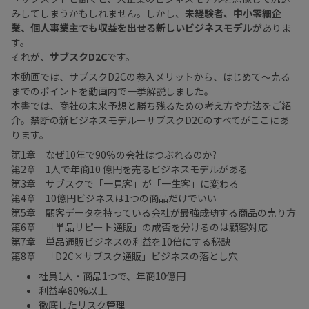
みしてしまうかもしれません。しかし、
未経験者、中小零細企
業、個人事業主でも収益を出せる新しいビジネスモデル
がありま
す。
それが、
サブスクD2C
です。
本動画では、サブスクD2Cの参入メリットから、はじめて～売る
までのポイントを動画内で一挙解説しました。
本書では、商社の未来予想と勝ち残るための考え方や方法をご紹
介。禁断の新ビジネスモデルーサブスクD2Cのすべてがここにあ
ります。
第1章 なぜ10年で90%の会社はつぶれるのか?
第2章 1人で年商10 億円を売るビジネスモデルがある
第3章 サブスクで「一見客」が「一生客」に変わる
第4章 10億円ビジネスは1つの商品だけでいい
第5章 顧客データを持っている会社が最強――成功する商品の売り方
第6章 「単品リピート通販」の成否を分けるのは顧客対応
第7章 単品通販ビジネスの利益を10倍にする秘訣
第8章 「D2C×サブスク通販」ビジネスの落とし穴
社員1人・商品1つで、年商10億円
利益率80%以上
徹底したリスク管理