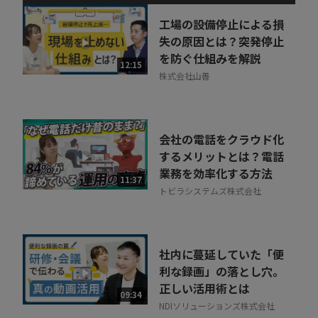
動画でご紹介しているサービスについて
お気軽にご相談・ご質問いただけます！
工場の設備停止による損
30秒でお申し込み可能
失の原因とは？突発停止
を防ぐ仕組みを解説
相談を希望する
12:15
無料
株式会社山善
会社の電話をクラウド化
するメリットとは？電話
業務を効率化する方法
11:37
トビラシステムズ株式会社
社内に蔓延していた「便
利な録画」の落とし穴。
正しい活用術とは
09:34
NDIソリューションズ株式会社