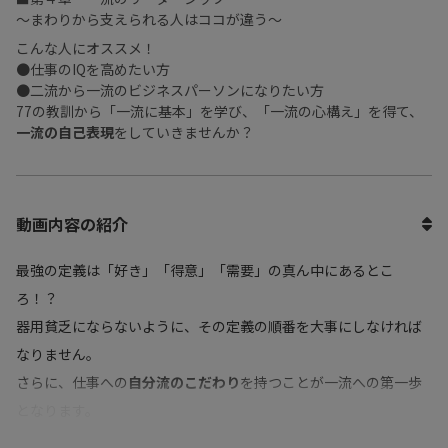
〜まわりから支えられる人はココが違う〜
こんな人にオススメ！
●仕事のIQを高めたい方
●二流から一流のビジネスパーソンになりたい方
77の教訓から「一流に基本」を学び、「一流の心構え」を得て、
一流の自己表現
をしていきませんか？
動画内容の紹介
最強の定義は「好き」「得意」「需要」の真ん中にあるとこ
ろ！？
器用貧乏にならないように、その定義の順番を大事にしなければ
なりません。
さらに、仕事への
自分流のこだわり
を持つことが一流への第一歩
となります。