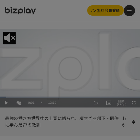
無料会員登録
Loaded
:
Playback
4.55%
自動
1x
Current
0:01
/
Duration
13:12
Rate
Play
Unmute
Picture-
(270p)
Full
in-
Picture
Time
最強の働き方世界中の上司に怒られ、凄すぎる部下・同僚
1
/
に学んだ77の教訓
6