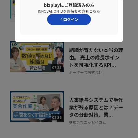
bizplayにご登録済みの方
織をあげた「リスキリン
INNOVATION IDをお持ちの方もこちら
グ」のヒントとは
07:07
ログイン
株式会社ベネッセコーポレーシ
ョン
組織が育たない本当の理
由。 売上の成長ポイン
トを可視化するKPI...
07:35
ポーターズ株式会社
人事給与システムで手作
業が残る原因とは？デー
タの分断対策、業...
08:36
株式会社ニッセイコム