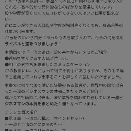
この77ヵ条の教訓は、学歴やIQの良さに関わらず誰でも取り入れ
られる、基本的かつ具体的なものばかりを厳選しています。
IQや学歴が高くなくてもコレができない人はいい仕事が出来な
い。
逆にコレができる人はIQや学歴が特別高くなくても、最高水準の
仕事が出来ます。
77ヵ条の中から自分にあったものを取り入れて、仕事のIQを高め
ライバルと差をつけましょう！
本動画では「一流の道は一流の基本から」を２点ご紹介！
●連絡をすぐに返す人ほど忙しい。
●相手の気持ちを尊重したコミュニケーション
77の教訓には、人によって得て不得手がありますが、その中で誰
でも意識していれば出来ることを詳しくお話しいただきました。
本書では様々な国で働いた経験のある著者が、世界中の国で出会
った一流のビジネスマンの共通点をたくさんご紹介！
誰が見ても簡単に出来る、国や業界を問わず共通している
一流ビ
ジネスマンの本質をまとめた１冊
となっています。
チラッと目次紹介
■第３章 一流の心構え（マインドセット）
〜一流と二流の間にあるのも〜
■第４章 一流のリーダーシップ