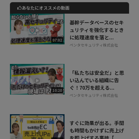
あなたにオススメの動画
動画でご紹介しているサービスについて
お気軽にご相談・ご質問いただけます！
基幹データベースのセキ
30秒でお申し込み可能
ュリティを強化するとき
に処理速度を落と...
相談を希望する
07:02
無料
ペンタセキュリティ株式会社
「私たちは安全だ」と思
い込んでいる組織に告
ぐ！70万を超える...
10:20
ペンタセキュリティ株式会社
すぐに効果が出る。手間
も時間もかけずに売上げ
を即上げする裏技【...