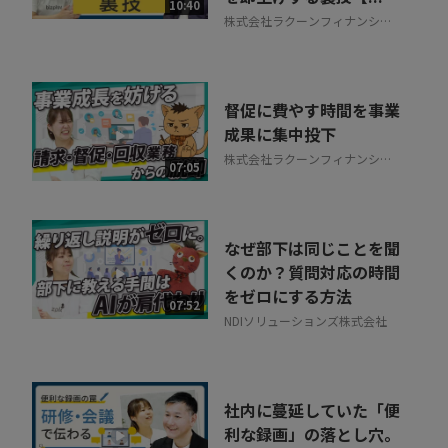
10:40
株式会社ラクーンフィナンシャ
ル
督促に費やす時間を事業
成果に集中投下
株式会社ラクーンフィナンシャ
07:05
ル
なぜ部下は同じことを聞
くのか？質問対応の時間
をゼロにする方法
07:52
NDIソリューションズ株式会社
社内に蔓延していた「便
利な録画」の落とし穴。