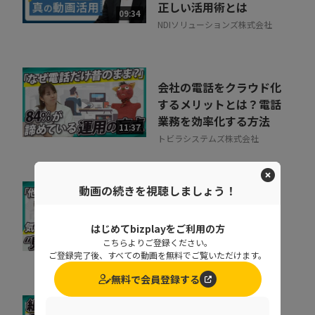
正しい活用術とは
09:34
NDIソリューションズ株式会社
会社の電話をクラウド化
するメリットとは？電話
業務を効率化する方法
11:37
トビラシステムズ株式会社
動画の続きを視聴しましょう！
取りこぼしはなぜ起き
る？“見えない失注”を
はじめてbizplayをご利用の方
防ぐ営業の仕組み改革
07:20
こちらよりご登録ください。
株式会社シャノン
ご登録完了後、すべての動画を無料でご覧いただけます。
無料で会員登録する
キャリア迷子を防ぐ！組