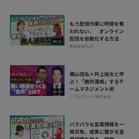
もう配信作業に時間を奪
われない。 オンライン
配信を自動化する方法
06:21
株式会社PLAY
横山信弘×井上裕太と学
ぶ！「絶対達成」するチ
ームマネジメント術
11:23
ソフトブレーン株式会社
バラバラな営業情報を一
発共有。成果に繋がる営
業組織を作る、顧客...