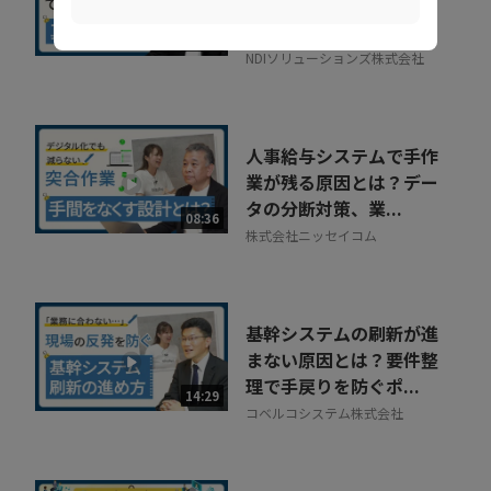
利な録画」の落とし穴。
正しい活用術とは
09:34
NDIソリューションズ株式会社
人事給与システムで手作
業が残る原因とは？デー
タの分断対策、業...
08:36
株式会社ニッセイコム
基幹システムの刷新が進
まない原因とは？要件整
理で手戻りを防ぐポ...
14:29
コベルコシステム株式会社