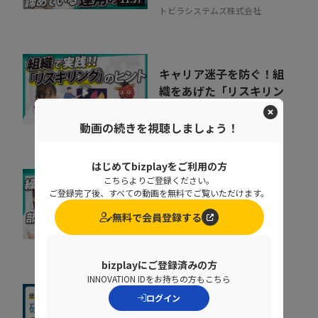
トビラシステムズ株式会社
キャリア迷子を防ぐ！組
織をあげた「リスキリン
グ」のヒントとは
07:07
株式会社ベネッセコーポレーシ
動画の続きを視聴しましょう！
ョン
はじめてbizplayをご利用の方
こちらよりご登録ください。
なぜ部下は同じことを聞
ご登録完了後、すべての動画を無料でご覧いただけます。
くのか？質問対応の時間
無料で会員登録する
をゼロにする方法
07:52
NDIソリューションズ株式会社
bizplayにご登録済みの方
INNOVATION IDをお持ちの方もこちら
ログイン
社内に蔓延していた「便