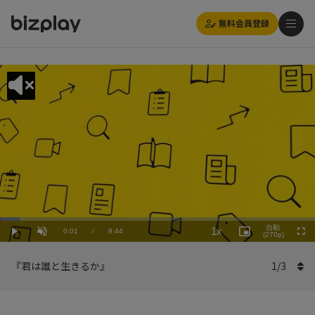
無料会員登録
Loaded
:
Playback
6.17%
自動
1x
Current
0:01
/
Duration
9:44
Rate
Play
Unmute
Picture-
(270p)
Full
in-
Picture
Time
『君は誰と生きるか』
1
/
3