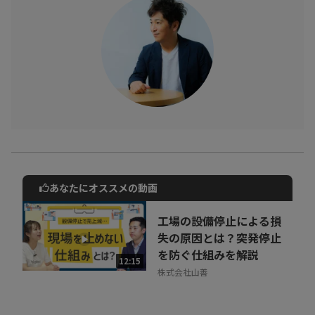
あなたにオススメの動画
動画でご紹介しているサービスについて
お気軽にご相談・ご質問いただけます！
工場の設備停止による損
30秒でお申し込み可能
失の原因とは？突発停止
を防ぐ仕組みを解説
相談を希望する
12:15
無料
株式会社山善