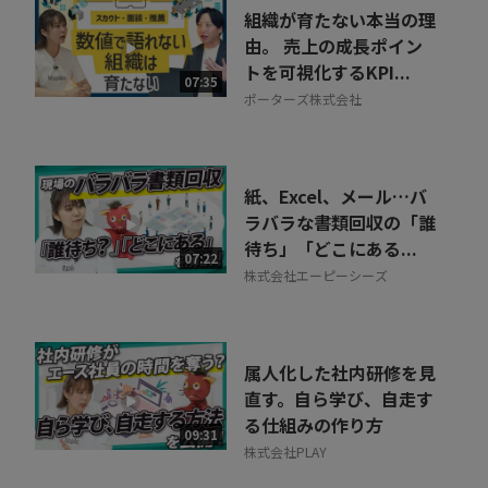
組織が育たない本当の理
由。 売上の成長ポイン
トを可視化するKPI...
07:35
ポーターズ株式会社
紙、Excel、メール…バ
ラバラな書類回収の「誰
待ち」「どこにある...
07:22
株式会社エーピーシーズ
属人化した社内研修を見
直す。自ら学び、自走す
る仕組みの作り方
09:31
株式会社PLAY