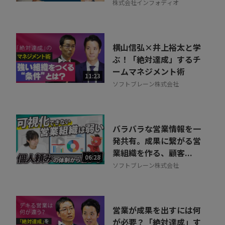
株式会社インフォディオ
横山信弘×井上裕太と学
ぶ！「絶対達成」するチ
ームマネジメント術
11:23
ソフトブレーン株式会社
バラバラな営業情報を一
発共有。成果に繋がる営
業組織を作る、顧客...
06:28
ソフトブレーン株式会社
営業が成果を出すには何
が必要？「絶対達成」す