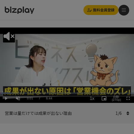
無料会員登録
Loaded
:
Playback
8.92%
自動
1x
Current
0:01
/
Duration
6:44
Rate
Play
Unmute
Picture-
(270p)
Full
in-
Picture
Time
営業は量だけでは成果が出ない理由
1
/
6