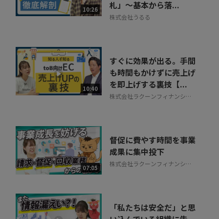
札」～基本から落...
10:26
株式会社うるる
すぐに効果が出る。手間
も時間もかけずに売上げ
を即上げする裏技【...
10:40
株式会社ラクーンフィナンシャ
ル
督促に費やす時間を事業
成果に集中投下
株式会社ラクーンフィナンシャ
07:05
ル
「私たちは安全だ」と思