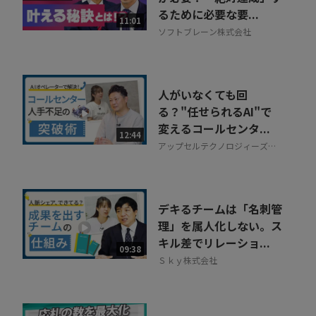
るために必要な要...
11:01
ソフトブレーン株式会社
人がいなくても回
る？"任せられるAI"で
変えるコールセンタ...
12:44
アップセルテクノロジィーズ株
式会社
デキるチームは「名刺管
理」を属人化しない。ス
キル差でリレーショ...
09:38
Ｓｋｙ株式会社