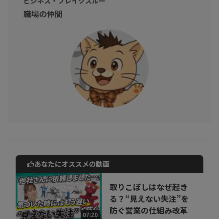
ビジネス・ブレイクスルー
職場の仲間
あなたにオススメの動画
動画でご紹介しているサービスについて
お気軽にご相談・ご質問いただけます！
取りこぼしはなぜ起き
30秒でお申し込み可能
る？“見えない失注”を
防ぐ営業の仕組み改革
相談を希望する
07:20
無料