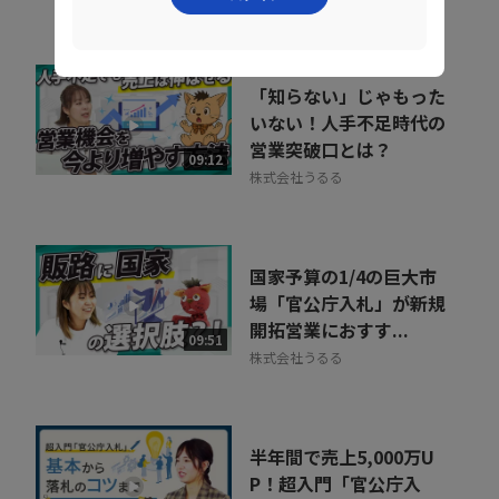
「知らない」じゃもった
いない！人手不足時代の
営業突破口とは？
09:12
株式会社うるる
国家予算の1/4の巨大市
場「官公庁入札」が新規
開拓営業におすす...
09:51
株式会社うるる
半年間で売上5,000万U
P！超入門「官公庁入