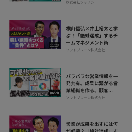
株式会社シャノン
横山信弘×井上裕太と学
ぶ！「絶対達成」するチ
ームマネジメント術
11:23
ソフトブレーン株式会社
バラバラな営業情報を一
発共有。成果に繋がる営
業組織を作る、顧客...
06:28
ソフトブレーン株式会社
営業が成果を出すには何
が必要？「絶対達成」す