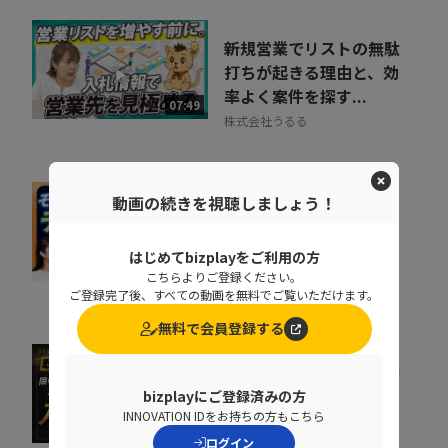
新規営業でリストの無駄
打ちが起きる理由と、効
率よく案件を探す...
07:49
株式会社うるる
動画の続きを視聴しましょう！
新規開拓はテレアポだけ
じゃない。入札営業とい
う選択肢！
はじめてbizplayをご利用の方
08:06
こちらよりご登録ください。
株式会社うるる
ご登録完了後、すべての動画を無料でご覧いただけます。
無料で会員登録する
今の営業にもう一つの勝
ち筋を 入札のコツを学
bizplayにご登録済みの方
INNOVATION IDをお持ちの方もこちら
んで成果につなげる
07:44
ログイン
株式会社うるる