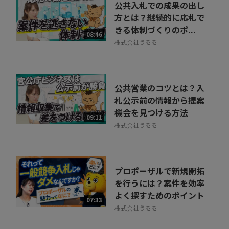
公共入札での成果の出し
方とは？継続的に応札で
きる体制づくりのポ...
08:46
株式会社うるる
公共営業のコツとは？入
札公示前の情報から提案
機会を見つける方法
09:11
株式会社うるる
プロポーザルで新規開拓
を行うには？案件を効率
よく探すためのポイント
07:33
株式会社うるる