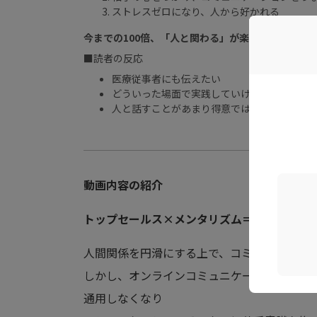
ストレスゼロになり、人から好かれる
今までの100倍、「人と関わる」が楽しくなる未来
■読者の反応
医療従事者にも伝えたい
どういった場面で実践していけば良いかを具
人と話すことがあまり得意ではないと思って
動画内容の紹介
トップセールス×メンタリズム＝最強のコミ
人間関係を円滑にする上で、コミュニケーシ
しかし、オンラインコミュニケーションの普
通用しなくなり