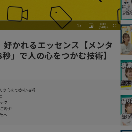
Playback
自動
1x
Rate
Picture-
(540p)
Fullscreen
in-
Picture
、好かれるエッセンス【メンタ
8秒」で人の心をつかむ技術】
人の心をつかむ技術
と
ック
をご紹介
たへ