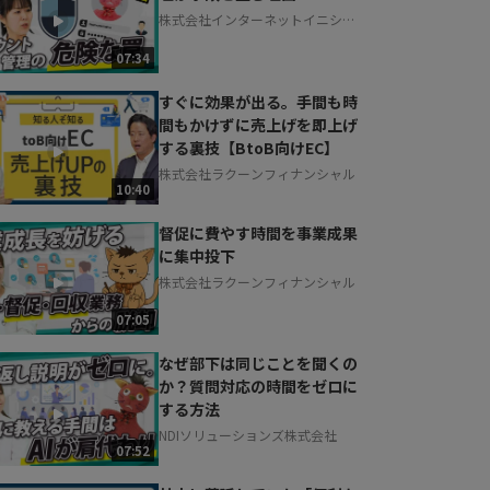
株式会社インターネットイニシア
ティブ
07:34
すぐに効果が出る。手間も時
間もかけずに売上げを即上げ
する裏技【BtoB向けEC】
株式会社ラクーンフィナンシャル
10:40
督促に費やす時間を事業成果
に集中投下
株式会社ラクーンフィナンシャル
07:05
なぜ部下は同じことを聞くの
か？質問対応の時間をゼロに
する方法
NDIソリューションズ株式会社
07:52