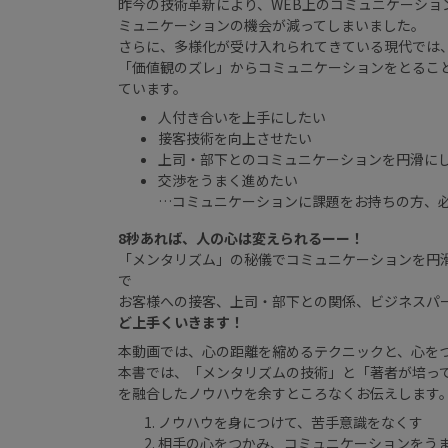
昨今の技術革新により、WEB上のコミュニケーショ
ミュニケーションの機会が減ってしまいました。
さらに、多様化が受け入れられてきている現代では
「価値観のズレ」からコミュニケーションをとるこ
ています。
人付き合いを上手にしたい
接客技術を向上させたい
上司・部下とのコミュニケーションを円滑に
交渉をうまく進めたい
…コミュニケーションに課題をお持ちの方、
8秒あれば、人の心は変えられるーー！
「メンタリズム」の秘儀でコミュニケーションを円
で
お客様への接客、上司・部下との関係、ビジネスパ
ど上手くいきます！
本動画では、心の距離を縮めるテクニックと、心を
本書では、「メンタリズムの技術」と「著者が培っ
を融合したノウハウを余すところなくお伝えします
ノウハウを身につけて、苦手意識をなくす
相手の心をつかみ、コミュニケーションをう