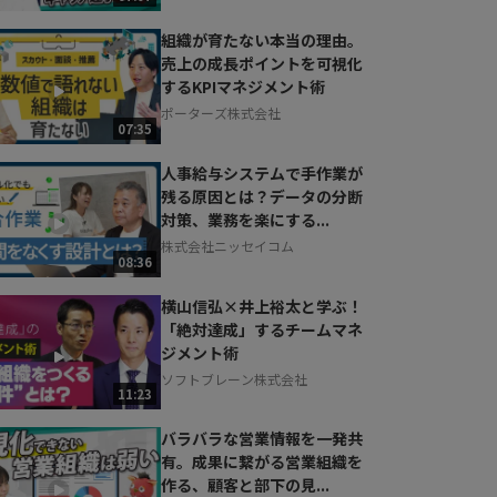
組織が育たない本当の理由。
売上の成長ポイントを可視化
するKPIマネジメント術
ポーターズ株式会社
07:35
人事給与システムで手作業が
残る原因とは？データの分断
対策、業務を楽にする...
株式会社ニッセイコム
08:36
横山信弘×井上裕太と学ぶ！
「絶対達成」するチームマネ
ジメント術
ソフトブレーン株式会社
11:23
バラバラな営業情報を一発共
有。成果に繋がる営業組織を
作る、顧客と部下の見...