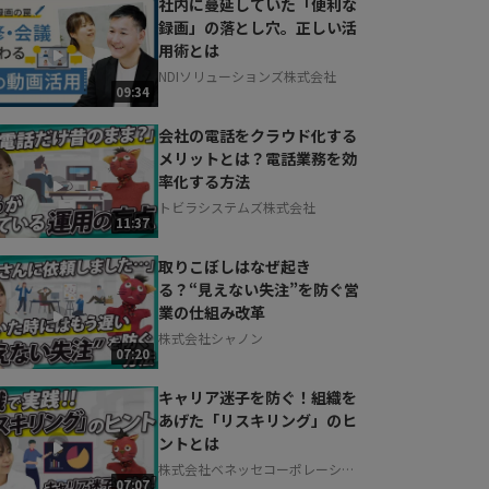
社内に蔓延していた「便利な
録画」の落とし穴。正しい活
用術とは
NDIソリューションズ株式会社
09:34
会社の電話をクラウド化する
メリットとは？電話業務を効
率化する方法
トビラシステムズ株式会社
11:37
取りこぼしはなぜ起き
る？“見えない失注”を防ぐ営
業の仕組み改革
株式会社シャノン
07:20
キャリア迷子を防ぐ！組織を
あげた「リスキリング」のヒ
ントとは
株式会社ベネッセコーポレーショ
07:07
ン