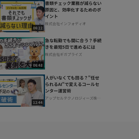
書類チェック業務が減らない
原因と、効率化するためのポ
イント
株式会社インフォディオ
06:22
急な転勤でも間に合う？手続
きを最短5日で進めるには
株式会社ギガプライズ
06:48
人がいなくても回る？"任せ
られるAI"で変えるコールセ
ンター運営術
アップセルテクノロジィーズ株式
12:44
会社