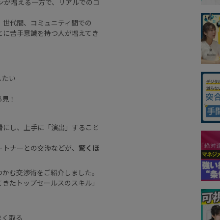
ンが増える一方で、リアルでのコ
、世代間、コミュニティ間での
とに苦手意識を持つ人が増えてき
したい
必見！
滑にし、上手に「演出」すること
ートナーとの交渉などが、
驚くほ
つかむ交渉術をご紹介しました。
てきたトップセールスのスキル」
。
まく取る