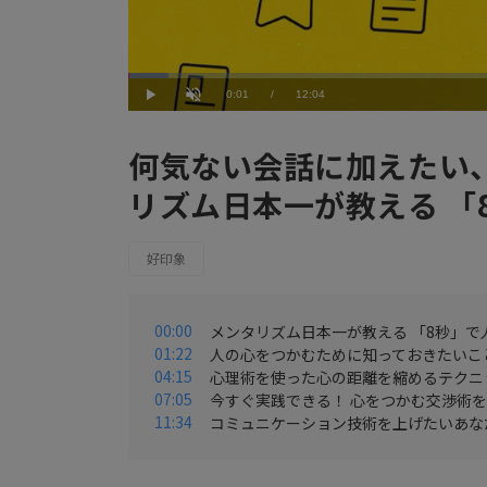
Loaded
:
4.98%
Current
0:01
/
Duration
12:04
Play
Unmute
Time
何気ない会話に加えたい
リズム日本一が教える 「
好印象
00:00
メンタリズム日本一が教える 「8秒」で
01:22
人の心をつかむために知っておきたいこ
04:15
心理術を使った心の距離を縮めるテクニ
07:05
今すぐ実践できる！ 心をつかむ交渉術
11:34
コミュニケーション技術を上げたいあな