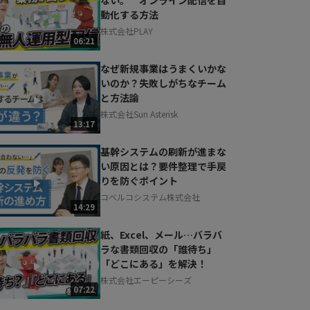
動化する方法
株式会社PLAY
06:21
なぜ新規事業はうまくいかな
いのか？失敗しがちなチーム
と方法論
株式会社Sun Asterisk
13:17
基幹システムの刷新が進まな
い原因とは？要件整理で手戻
りを防ぐポイント
コベルコシステム株式会社
14:29
紙、Excel、メール…バラバ
ラな書類回収の「誰待ち」
「どこにある」を解決！
株式会社エーピーシーズ
07:22