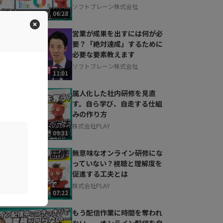
ソフトブレーン株式会社
06:28
営業が成果を出すには何が必
要？「絶対達成」するために
必要な要素教えます
ソフトブレーン株式会社
11:01
属人化した社内研修を見直
す。自ら学び、自走する仕組
みの作り方
株式会社PLAY
09:31
無意味なオンライン研修にな
っていない？視聴と理解度を
促進する工夫とは
株式会社PLAY
07:22
もう配信作業に時間を奪われ
ない。 オンライン配信を自