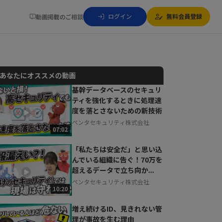
ログイン
無料会員登録
動画掲載のご相談
あなたにオススメの動画
基幹データベースのセキュリ
ティを強化するときに処理速
動画でご紹介しているサービスについて
度を落とさないための新技術
お気軽にご相談・ご質問いただけます！
ペンタセキュリティ株式会社
30秒でお申し込み可能
07:02
相談を希望する
無料
「私たちは安全だ」と思い込
んでいる組織に告ぐ！70万を
超えるデータで立ち向か...
ペンタセキュリティ株式会社
10:20
増え続けるID、見きれない管
理が事故を生む理由