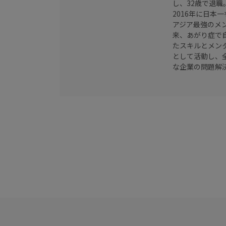
し、32歳で退
2016年に日
アジア最強のメン
来、あがり症で
たスキルとメン
として活動し、
な企業の問題解