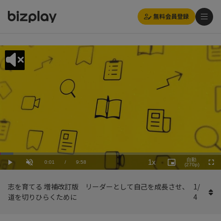
無料会員登録
Loaded
:
Playback
6.03%
自動
1x
Current
0:01
/
Duration
9:58
Rate
Play
Unmute
Picture-
(270p)
Full
in-
Picture
Time
志を育てる 増補改訂版 リーダーとして自己を成長させ、
1
/
道を切りひらくために
4