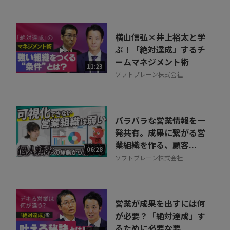
横山信弘×井上裕太と学
ぶ！「絶対達成」するチ
ームマネジメント術
11:23
ソフトブレーン株式会社
バラバラな営業情報を一
発共有。成果に繋がる営
業組織を作る、顧客...
06:28
ソフトブレーン株式会社
営業が成果を出すには何
が必要？「絶対達成」す
るために必要な要...