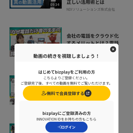
正しい活用術とは
09:34
NDIソリューションズ株式会社
会社の電話をクラウド化
するメリットとは？電話
業務を効率化する方法
11:37
動画の続きを視聴しましょう！
トビラシステムズ株式会社
はじめてbizplayをご利用の方
こちらよりご登録ください。
取りこぼしはなぜ起き
ご登録完了後、すべての動画を無料でご覧いただけます。
る？“見えない失注”を
無料で会員登録する
防ぐ営業の仕組み改革
07:20
株式会社シャノン
bizplayにご登録済みの方
INNOVATION IDをお持ちの方もこちら
ログイン
キャリア迷子を防ぐ！組