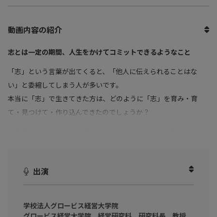
動画内容の紹介
志とは一定の期間、人生をかけてコミットできるようなこと
「志」という言葉が出てくると、「他人に伝えられることはな
い」と委縮してしまう人が多いです。
本当に「志」で生きてきた方は、どのように「志」を育み・育
て・見つけて・作り込んできたのでしょうか？
本動画では、「志」の定義やどのようなプロセスで、醸成される
のかについて解説し、誰でも「志」を持って生きていくことがで
きます。
出演
自分はどこに向かって生きていくのか？自分は何がしたいのかに
悩んでいる、経営者、リーダー層を中心とした全てのビジネスパ
ーソンに向けて、志とは？どのようにして育むのか、育んだ努力
学校法人グロービス経営大学院
グロービス経営大学院 経営研究科 研究科長 教授