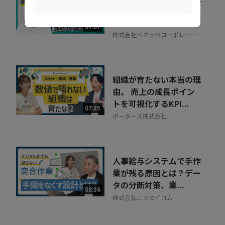
織をあげた「リスキリン
グ」のヒントとは
07:07
株式会社ベネッセコーポレーシ
ョン
組織が育たない本当の理
由。 売上の成長ポイン
トを可視化するKPI...
07:35
ポーターズ株式会社
人事給与システムで手作
業が残る原因とは？デー
タの分断対策、業...
08:36
株式会社ニッセイコム