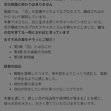
志の旅路に終わりはありません
動画では、「志」の定義やどのようなプロセスで、醸成されるの
かについて解説しています。
本書ではさらに、志に生きる多くの方々へのインタビューから、
志が醸成されるプロセスやメカニズムを明らかにしました。
自ら
の志を育てる一助になればと思っています
おすすめの章をチラっとご紹介！
第1章 「志」とはなにか
第4章 志の成長の方向性
第5章 事例編
読者の反応
概略を理解したうえで、後半部をよりじっくり読むと、理解
が深まるように感じました。
自分を振り返る本
自分が何をしたいのか見つけることができた
本書を通して、新しい志の社会性や自律性が高まることを感じ、
自らの志を大きく、大きく育てていただけますと幸いです。