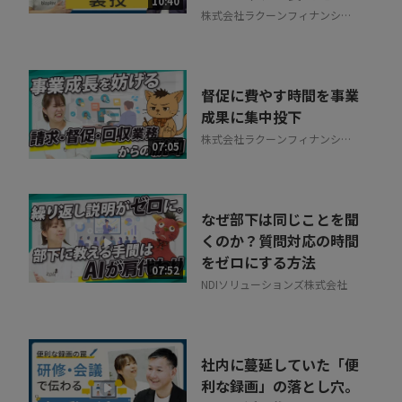
10:40
株式会社ラクーンフィナンシャ
ル
督促に費やす時間を事業
成果に集中投下
株式会社ラクーンフィナンシャ
07:05
ル
なぜ部下は同じことを聞
くのか？質問対応の時間
をゼロにする方法
07:52
NDIソリューションズ株式会社
社内に蔓延していた「便
利な録画」の落とし穴。