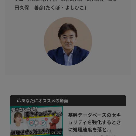
の先の未来が見えるヒントが学べます。」
田久保 善彦(たくぼ・よしひこ)
あなたにオススメの動画
動画でご紹介しているサービスについて
お気軽にご相談・ご質問いただけます！
基幹データベースのセキ
30秒でお申し込み可能
ュリティを強化するとき
に処理速度を落と...
相談を希望する
07:02
無料