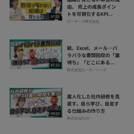
由。 売上の成長ポイン
トを可視化するKPI...
07:35
ポーターズ株式会社
紙、Excel、メール…バ
ラバラな書類回収の「誰
待ち」「どこにある...
07:22
株式会社エーピーシーズ
属人化した社内研修を見
直す。自ら学び、自走す
る仕組みの作り方
09:31
株式会社PLAY