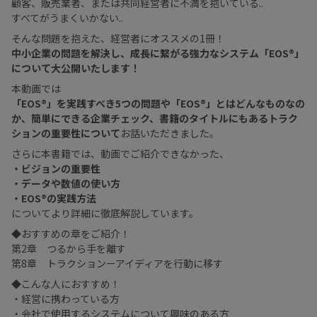
顧客、販売業者、または共同経営者に不満を抱いている..
すべてがうまくいかない..
そんな問題を抱えた、経営者にオススメの1冊！
中小企業の問題を解決し、成長に繋がる強力なシステム「EOS®」
について大公開いたします！
本動画では
「EOS®」を実践すべき5つの問題や「EOS®」とはどんなものなの
か、簡単にできる企業チェック、書籍のタイトルにもあるトラク
ションの重要性について
お話いただきました。
さらに本書籍では、動画でご紹介できなかった、
・ビジョンの重要性
・データや数値の使い方
・EOS®の実践方法
についてより詳細に徹底解説しています。
◆おすすめの章をご紹介！
第2章 つるから手を離す
第8章 トラクションーアイディアを行動に移す
◆こんな人におすすめ！
・経営に携わっている方
・会社で使用するシステムについて興味のある方