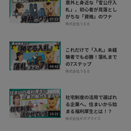
意外と身近な「官公庁入
札」。初心者が見落とし
がちな「資格」のワナ
07:23
株式会社うるる
これだけで「入札」未経
験者でも必勝！落札まで
の7ステップ
06:45
株式会社うるる
社宅制度の活用で選ばれ
る企業へ。住まいから始
まる福利厚生とは！？
10:23
株式会社ギガプライズ