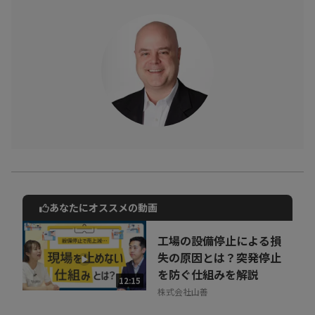
あなたにオススメの動画
動画でご紹介しているサービスについて
お気軽にご相談・ご質問いただけます！
工場の設備停止による損
30秒でお申し込み可能
失の原因とは？突発停止
を防ぐ仕組みを解説
相談を希望する
12:15
無料
株式会社山善