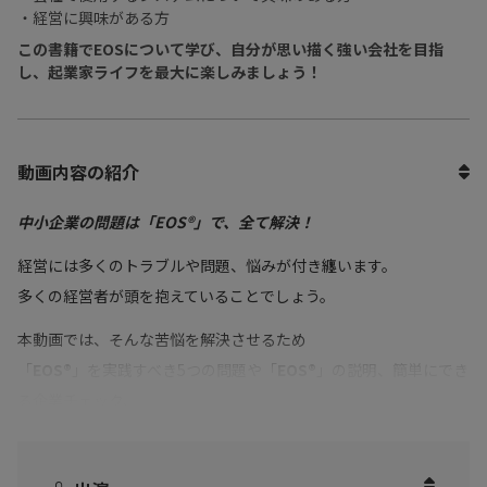
・経営に興味がある方
この書籍でEOSについて学び、自分が思い描く強い会社を目指
し、起業家ライフを最大に楽しみましょう！
動画内容の紹介
中小企業の問題は「EOS®」で、全て解決！
経営には多くのトラブルや問題、悩みが付き纏います。
多くの経営者が頭を抱えていることでしょう。
本動画では、そんな苦悩を解決させるため
「
EOS®
」を実践すべき5つの問題や「
EOS®
」の説明、簡単にでき
る企業チェック、
さらに書籍のタイトルにもある「
トラクション
」についてお話し
いただきました。