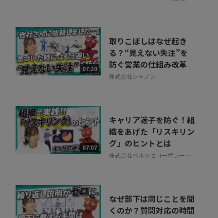
取りこぼしはなぜ起き
る？“見えない失注”を
防ぐ営業の仕組み改革
07:20
株式会社シャノン
キャリア迷子を防ぐ！組
織をあげた「リスキリン
グ」のヒントとは
07:07
株式会社ベネッセコーポレーシ
ョン
なぜ部下は同じことを聞
くのか？質問対応の時間