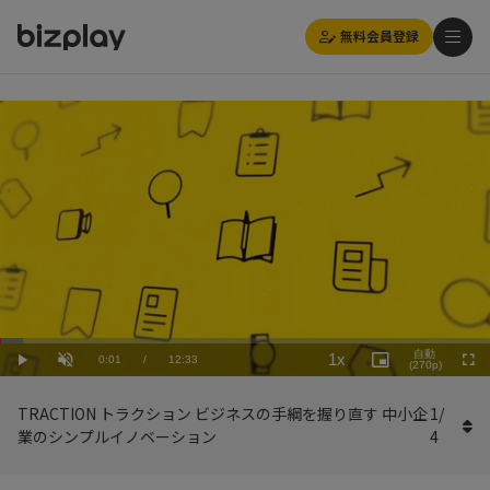
無料会員登録
Loaded
:
Playback
4.79%
自動
1x
Current
0:01
/
Duration
12:33
Rate
Play
Unmute
Picture-
(270p)
Full
in-
Picture
Time
TRACTION トラクション ビジネスの手綱を握り直す 中小企
1
/
業のシンプルイノベーション
4