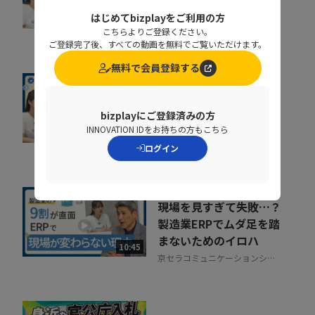
の違いを生む仕組み...
はじめてbizplayをご利用の方
09:28
アステリア株式会社
こちらよりご登録ください。
ご登録完了後、すべての動画を無料でご覧いただけます。
無料で会員登録する
人手不足時代の現場管
理。少人数で複数拠点を
bizplayにご登録済みの方
確認する方法
INNOVATION IDをお持ちの方もこちら
10:19
株式会社MetaMoJi
ログイン
現場を見すぎて失敗…？
製造業ERPでムダ足を踏
まないためのイロハ
10:45
京セラコミュニケーションシス
テム株式会社