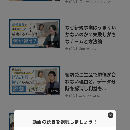
株式会社ラクーンフィナンシャ
ル
なぜ新規事業はうまくい
かないのか？失敗しがち
なチームと方法論
13:17
株式会社Sun Asterisk
個別受注生産で原価が合
わない理由と、データ分
断を解消し利益を...
10:26
株式会社ニッセイコム
改善アイデアが止まる会
動画の続きを視聴しましょう！
社、回り続ける会社。そ