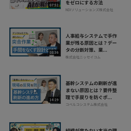
をゼロにする方法
07:52
NDIソリューションズ株式会社
人事給与システムで手作
業が残る原因とは？デー
タの分断対策、業...
08:36
株式会社ニッセイコム
基幹システムの刷新が進
まない原因とは？要件整
理で手戻りを防ぐポ...
14:29
コベルコシステム株式会社
組織が育たない本当の理