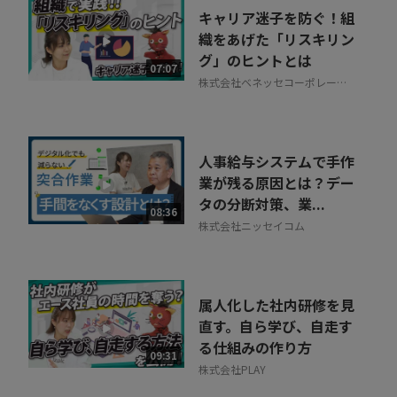
キャリア迷子を防ぐ！組
織をあげた「リスキリン
グ」のヒントとは
07:07
株式会社ベネッセコーポレーシ
ョン
人事給与システムで手作
業が残る原因とは？デー
タの分断対策、業...
08:36
株式会社ニッセイコム
属人化した社内研修を見
直す。自ら学び、自走す
る仕組みの作り方
09:31
株式会社PLAY