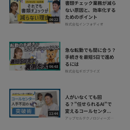
書類チェック業務が減ら
ない原因と、効率化する
ためのポイント
06:22
株式会社インフォディオ
急な転勤でも間に合う？
手続きを最短5日で進め
るには
06:48
株式会社ギガプライズ
人がいなくても回
る？"任せられるAI"で
変えるコールセンタ...
12:44
アップセルテクノロジィーズ株
式会社