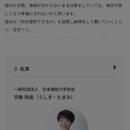
自分の才能、価値が分からないまま仕事をしていても、毎日が苦
しくなり幸福になれないかと思います。
自分は「何を提供できるか」を自覚し納得をして磨いていくこと
が、重要です。
価値を大きくするスピードは、苦手なことよりも""得意なこ
と""の方が上達が早くなります。
本動画では、そもそもウェルスダイナミクスとは何か、飛躍的に
才能を伸ばす 富の方程式、価値を与える人になるためについて解
出演
説しています。
自分の才能・強みを活かして富をつくりたいビジネスパーソンに
一般社団法人 日本適性力学協会
向けて、自分の才能を知り、強みを伸ばして目標達成に役立てる
宇敷 珠美（うしき・たまみ）
ヒントが学べます。