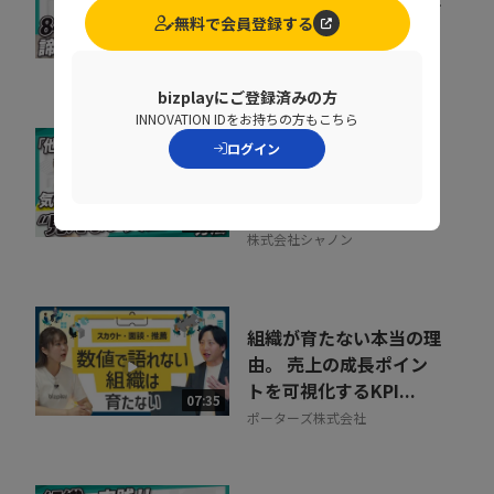
するメリットとは？電話
無料で会員登録する
業務を効率化する方法
11:37
トビラシステムズ株式会社
bizplayにご登録済みの方
INNOVATION IDをお持ちの方もこちら
ログイン
取りこぼしはなぜ起き
る？“見えない失注”を
防ぐ営業の仕組み改革
07:20
株式会社シャノン
組織が育たない本当の理
由。 売上の成長ポイン
トを可視化するKPI...
07:35
ポーターズ株式会社