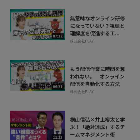
無意味なオンライン研修
になっていない？視聴と
理解度を促進する工...
07:22
株式会社PLAY
もう配信作業に時間を奪
われない。 オンライン
配信を自動化する方法
06:21
株式会社PLAY
横山信弘×井上裕太と学
ぶ！「絶対達成」するチ
ームマネジメント術
11:23