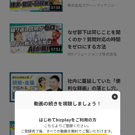
株式会社ラクーンフィナンシャ
07:05
ル
なぜ部下は同じことを聞
くのか？質問対応の時間
をゼロにする方法
07:52
NDIソリューションズ株式会社
社内に蔓延していた「便
利な録画」の落とし穴。
正しい活用術とは
09:34
動画の続きを視聴しましょう！
NDIソリューションズ株式会社
はじめてbizplayをご利用の方
こちらよりご登録ください。
会社の電話をクラウド化
ご登録完了後、すべての動画を無料でご覧いただけます。