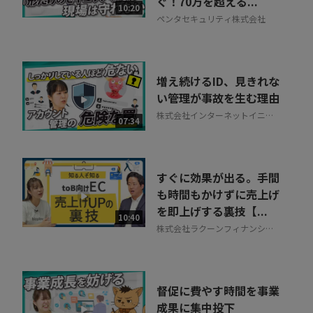
ぐ！70万を超える...
10:20
ペンタセキュリティ株式会社
増え続けるID、見きれな
い管理が事故を生む理由
株式会社インターネットイニシ
07:34
アティブ
すぐに効果が出る。手間
も時間もかけずに売上げ
を即上げする裏技【...
10:40
株式会社ラクーンフィナンシャ
ル
督促に費やす時間を事業
成果に集中投下