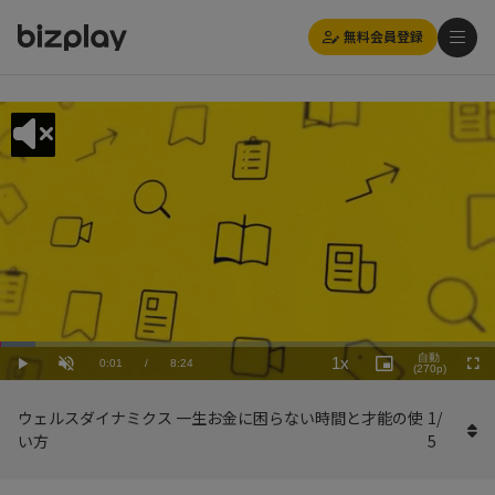
無料会員登録
Loaded
:
Playback
7.15%
自動
1x
Current
0:01
/
Duration
8:24
Rate
Play
Unmute
Picture-
(270p)
Full
in-
Picture
Time
ウェルスダイナミクス 一生お金に困らない時間と才能の使
1
/
い方
5