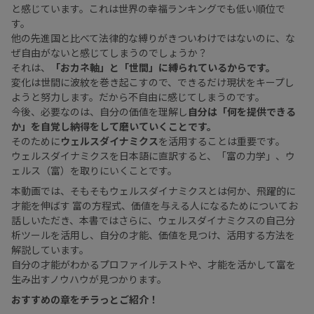
と感じています。これは世界の幸福ランキングでも低い順位で
す。
他の先進国と比べて法律的な縛りがきついわけではないのに、な
ぜ自由がないと感じてしまうのでしょうか？
それは、
「おカネ軸」と「世間」に縛られているからです。
変化は世間に波紋を巻き起こすので、できるだけ現状をキープし
ようと努力します。だから不自由に感じてしまうのです。
今後、必要なのは、自分の価値を理解し
自分は「何を提供できる
か」を自覚し納得をして磨いていくことです。
そのために
ウェルスダイナミクス
を活用することは重要です。
ウェルスダイナミクスを日本語に直訳すると、「富の力学」、ウ
ェルス（富）を取りにいくことです。
本動画では、そもそもウェルスダイナミクスとは何か、飛躍的に
才能を伸ばす 富の方程式、価値を与える人になるためについてお
話しいただき、本書ではさらに、ウェルスダイナミクスの自己分
析ツールを活用し、自分の才能、価値を見つけ、活用する方法を
解説しています。
自分の才能がわかるプロファイルテストや、才能を活かして富を
生み出すノウハウが見つかります。
おすすめの章をチラっとご紹介！