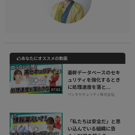
あなたにオススメの動画
動画でご紹介しているサービスについて
お気軽にご相談・ご質問いただけます！
基幹データベースのセキ
30秒でお申し込み可能
ュリティを強化するとき
に処理速度を落と...
相談を希望する
07:02
無料
ペンタセキュリティ株式会社
「私たちは安全だ」と思
い込んでいる組織に告