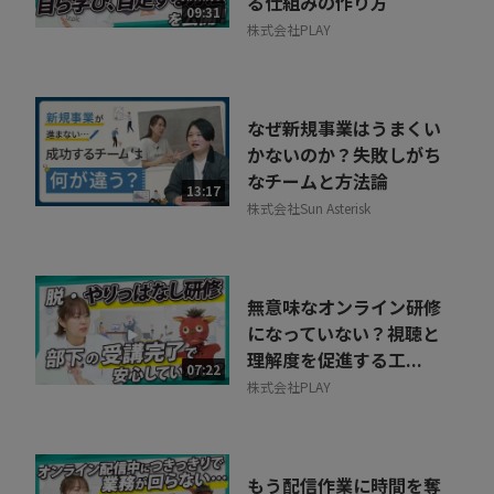
る仕組みの作り方
09:31
株式会社PLAY
なぜ新規事業はうまくい
かないのか？失敗しがち
なチームと方法論
13:17
株式会社Sun Asterisk
無意味なオンライン研修
になっていない？視聴と
理解度を促進する工...
07:22
株式会社PLAY
もう配信作業に時間を奪