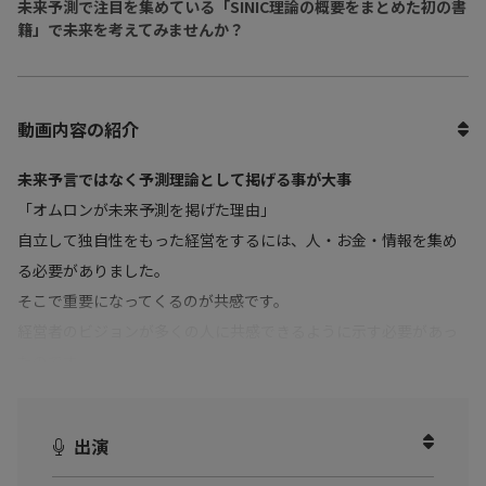
未来予測で注目を集めている「SINIC理論の概要をまとめた初の書
籍」で未来を考えてみませんか？
動画内容の紹介
未来予言ではなく予測理論として掲げる事が大事
「オムロンが未来予測を掲げた理由」
自立して独自性をもった経営をするには、人・お金・情報を集め
る必要がありました。
そこで重要になってくるのが共感です。
経営者のビジョンが多くの人に共感できるように示す必要があっ
たのです。
本動画では、「人の価値観の流れ」などSINIC理論の3つの特徴に
ついて詳しくお伺いしました。
出演
SINIC理論に関心がある、未来の社会がどうなっていくのか興味が