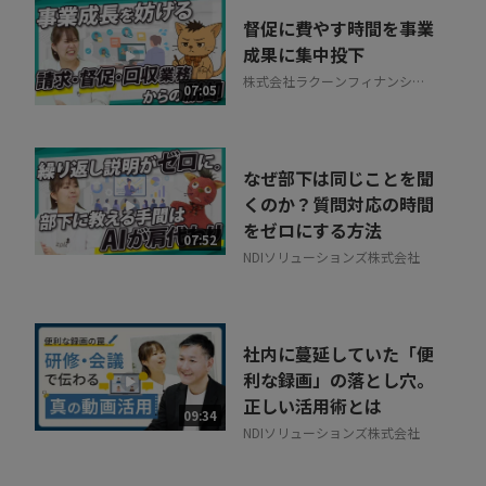
督促に費やす時間を事業
成果に集中投下
株式会社ラクーンフィナンシャ
07:05
ル
なぜ部下は同じことを聞
くのか？質問対応の時間
をゼロにする方法
07:52
NDIソリューションズ株式会社
社内に蔓延していた「便
利な録画」の落とし穴。
正しい活用術とは
09:34
NDIソリューションズ株式会社