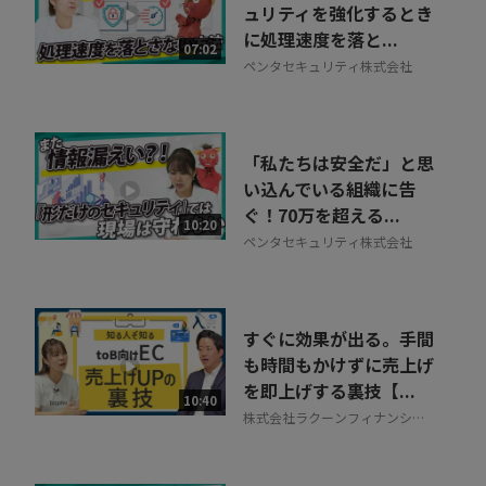
30秒でお申し込み可能
ュリティを強化するとき
に処理速度を落と...
相談を希望する
07:02
無料
ペンタセキュリティ株式会社
「私たちは安全だ」と思
い込んでいる組織に告
ぐ！70万を超える...
10:20
ペンタセキュリティ株式会社
すぐに効果が出る。手間
も時間もかけずに売上げ
を即上げする裏技【...
10:40
株式会社ラクーンフィナンシャ
ル