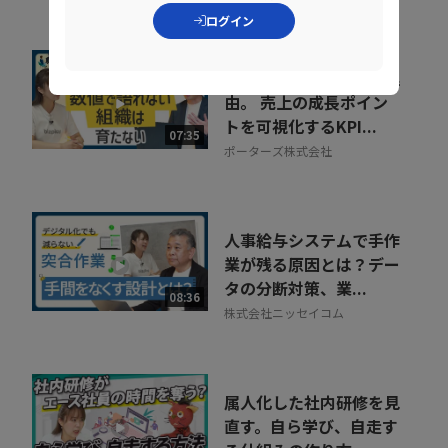
ョン
ログイン
組織が育たない本当の理
由。 売上の成長ポイン
トを可視化するKPI...
07:35
ポーターズ株式会社
人事給与システムで手作
業が残る原因とは？デー
タの分断対策、業...
08:36
株式会社ニッセイコム
属人化した社内研修を見
直す。自ら学び、自走す