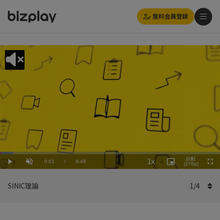
無料会員登録
Loaded
:
Playback
6.13%
自動
1x
Current
0:01
/
Duration
9:48
Rate
Play
Unmute
Picture-
(270p)
Full
in-
Picture
Time
SINIC理論
1
/
4