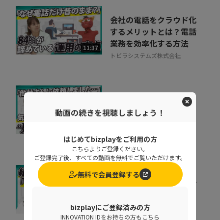
会社の電話をクラウド化
するメリットとは？電話
業務を効率化する方法
11:37
トビラシステムズ株式会社
取りこぼしはなぜ起き
る？“見えない失注”を
動画の続きを視聴しましょう！
防ぐ営業の仕組み改革
07:20
株式会社シャノン
はじめてbizplayをご利用の方
こちらよりご登録ください。
ご登録完了後、すべての動画を無料でご覧いただけます。
無料で会員登録する
キャリア迷子を防ぐ！組
織をあげた「リスキリン
グ」のヒントとは
bizplayにご登録済みの方
07:07
株式会社ベネッセコーポレーシ
INNOVATION IDをお持ちの方もこちら