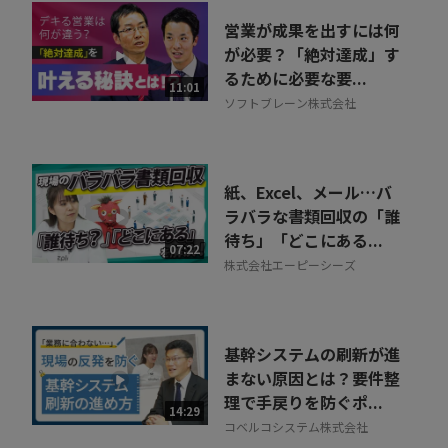
営業が成果を出すには何
が必要？「絶対達成」す
るために必要な要...
11:01
ソフトブレーン株式会社
紙、Excel、メール…バ
ラバラな書類回収の「誰
待ち」「どこにある...
07:22
株式会社エーピーシーズ
基幹システムの刷新が進
まない原因とは？要件整
理で手戻りを防ぐポ...
14:29
コベルコシステム株式会社