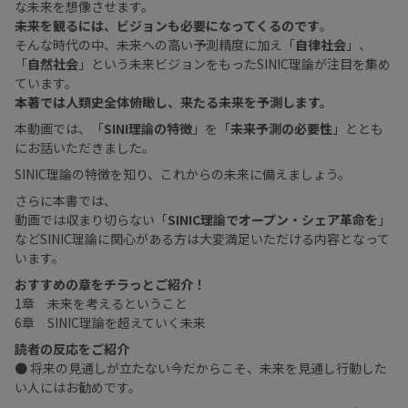
な未来を想像させます。
未来を観るには、ビジョンも必要になってくるのです
。
そんな時代の中、未来への高い予測精度に加え「
自律社会
」、
「
自然社会
」という未来ビジョンをもったSINIC理論が注目を集め
ています。
本著では人類史全体俯瞰し、来たる未来を予測します。
本動画では、「
SINI理論の特徴
」を「
未来予測の必要性
」ととも
にお話いただきました。
SINIC理論の特徴を知り、これからの未来に備えましょう。
さらに本書では、
動画では収まり切らない「
SINIC理論でオープン・シェア革命を
」
などSINIC理論に関心がある方は大変満足いただける内容となって
います。
おすすめの章をチラっとご紹介！
1章 未来を考えるということ
6章 SINIC理論を超えていく未来
読者の反応をご紹介
● 将来の見通しが立たない今だからこそ、未来を見通し行動した
い人にはお勧めです。