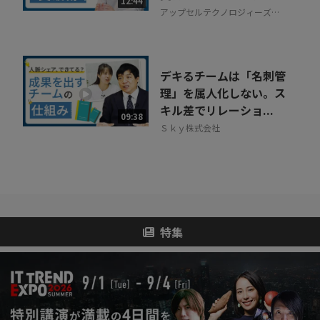
12:44
アップセルテクノロジィーズ株
式会社
デキるチームは「名刺管
理」を属人化しない。ス
キル差でリレーショ...
09:38
Ｓｋｙ株式会社
特集