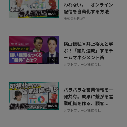
われない。 オンライン
配信を自動化する方法
06:21
株式会社PLAY
横山信弘×井上裕太と学
ぶ！「絶対達成」するチ
ームマネジメント術
11:23
ソフトブレーン株式会社
バラバラな営業情報を一
発共有。成果に繋がる営
業組織を作る、顧客...
06:28
ソフトブレーン株式会社