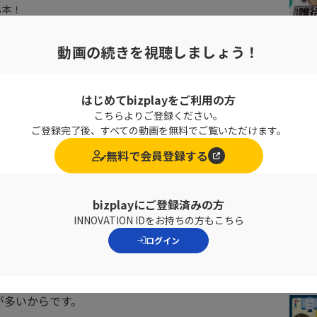
る本！
この言葉が一番印象に残った
動画の続きを視聴しましょう！
今が
動き出すタイミング
かもしれ
でください
はじめてbizplayをご利用の方
こちらよりご登録ください。
ください。心からあなたのことを
ご登録完了後、すべての動画を無料でご覧いただけます。
無料で会員登録する
bizplayにご登録済みの方
INNOVATION IDをお持ちの方もこちら
ログイン
まい「やらない」選択肢をしてしまいます。
が多いからです。