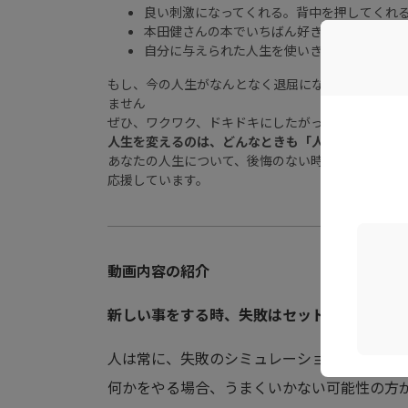
良い刺激になってくれる。背中を押してくれ
本田健さんの本でいちばん好きな本です
自分に与えられた人生を使いきること、私は
もし、今の人生がなんとなく退屈になっていたら、
ません
ぜひ、ワクワク、ドキドキにしたがって、前に進ん
人生を変えるのは、どんなときも「人」です。
あなたの人生について、後悔のない時間を過ごして
応援しています。
動画内容の紹介
新しい事をする時、失敗はセットになる
人は常に、失敗のシミュレーションをしてし
何かをやる場合、うまくいかない可能性の方