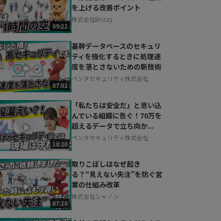
を上げる改善ポイント
株式会社Brizzy
09:22
基幹データベースのセキュリ
ティを強化するときに処理速
度を落とさないための新技術
ペンタセキュリティ株式会社
07:02
「私たちは安全だ」と思い込
んでいる組織に告ぐ！70万を
超えるデータで立ち向か...
ペンタセキュリティ株式会社
10:20
取りこぼしはなぜ起き
る？“見えない失注”を防ぐ営
業の仕組み改革
株式会社シャノン
07:20