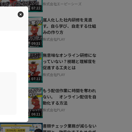
株式会社エーピーシーズ
07:22
属人化した社内研修を見直
す。自ら学び、自走する仕組
みの作り方
株式会社PLAY
09:31
無意味なオンライン研修にな
っていない？視聴と理解度を
促進する工夫とは
株式会社PLAY
07:22
もう配信作業に時間を奪われ
ない。 オンライン配信を自
動化する方法
株式会社PLAY
06:21
書類チェック業務が減らない
原因と、効率化するためのポ