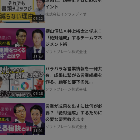
イント
株式会社インフォディオ
06:22
横山信弘×井上裕太と学ぶ！
「絶対達成」するチームマネ
ジメント術
ソフトブレーン株式会社
11:23
バラバラな営業情報を一発共
有。成果に繋がる営業組織を
作る、顧客と部下の見...
ソフトブレーン株式会社
06:28
営業が成果を出すには何が必
要？「絶対達成」するために
必要な要素教えます
ソフトブレーン株式会社
11:01