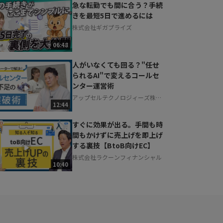
急な転勤でも間に合う？手続
きを最短5日で進めるには
株式会社ギガプライズ
06:48
人がいなくても回る？"任せ
られるAI"で変えるコールセ
ンター運営術
アップセルテクノロジィーズ株式
12:44
会社
すぐに効果が出る。手間も時
間もかけずに売上げを即上げ
する裏技【BtoB向けEC】
株式会社ラクーンフィナンシャル
10:40