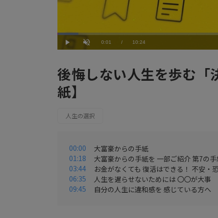
Loaded
:
5.78%
Current
0:01
/
Duration
10:24
Play
Unmute
Time
後悔しない人生を歩む「
紙】
人生の選択
00:00
大富豪からの手紙
01:18
大富豪からの手紙を 一部ご紹介 第7の手
03:44
お金がなくても 復活はできる！ 不安・
06:35
人生を遅らせないためには 〇〇が大事
09:45
自分の人生に違和感を 感じている方へ