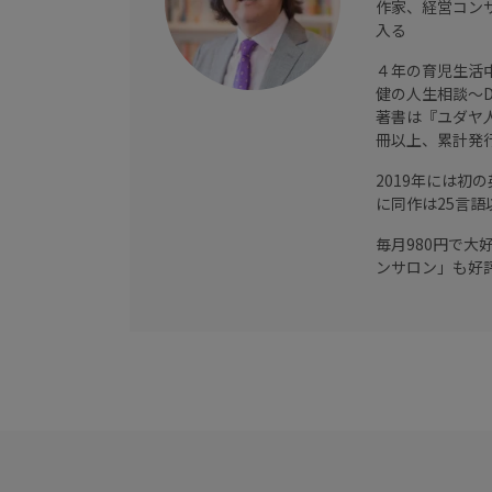
作家、経営コン
入る
４年の育児生活
健の人生相談～De
著書は『ユダヤ人
冊以上、累計発行
2019年には初
に同作は25言語
毎月980円で
ンサロン」も好