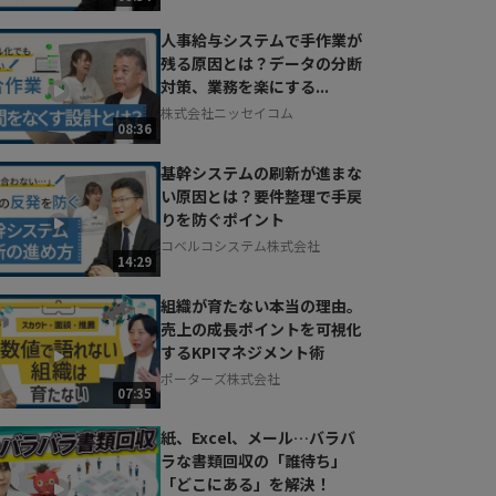
人事給与システムで手作業が
残る原因とは？データの分断
対策、業務を楽にする...
株式会社ニッセイコム
08:36
基幹システムの刷新が進まな
い原因とは？要件整理で手戻
りを防ぐポイント
コベルコシステム株式会社
14:29
組織が育たない本当の理由。
売上の成長ポイントを可視化
するKPIマネジメント術
ポーターズ株式会社
07:35
紙、Excel、メール…バラバ
ラな書類回収の「誰待ち」
「どこにある」を解決！