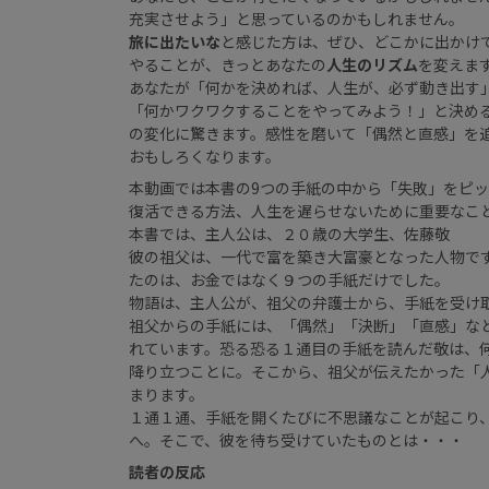
充実させよう」と思っているのかもしれません。
旅に出たいな
と感じた方は、ぜひ、どこかに出かけ
やることが、きっとあなたの
人生のリズム
を変えま
あなたが「何かを決めれば、人生が、必ず動き出す
「何かワクワクすることをやってみよう！」と決め
の変化に驚きます。感性を磨いて「偶然と直感」を
おもしろくなります。
本動画では本書の9つの手紙の中から「失敗」をピ
復活できる方法、人生を遅らせないために重要なこ
本書では、主人公は、２０歳の大学生、佐藤敬
彼の祖父は、一代で富を築き大富豪となった人物で
たのは、お金ではなく９つの手紙だけでした。
物語は、主人公が、祖父の弁護士から、手紙を受け
祖父からの手紙には、「偶然」「決断」「直感」な
れています。恐る恐る１通目の手紙を読んだ敬は、
降り立つことに。そこから、祖父が伝えたかった「
まります。
１通１通、手紙を開くたびに不思議なことが起こり
へ。そこで、彼を待ち受けていたものとは・・・
読者の反応