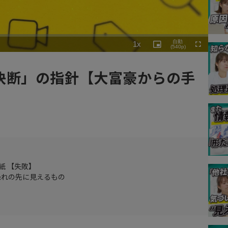
Playback
自動
1x
Rate
Picture-
(540p)
Fullscreen
in-
Picture
決断」の指針【大富豪からの手
紙 【失敗】
恐れの先に見えるもの