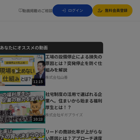
ログイン
無料会員登録
動画掲載のご相談
あなたにオススメの動画
工場の設備停止による損失の
原因とは？突発停止を防ぐ仕
動画でご紹介しているサービスについて
組みを解説
お気軽にご相談・ご質問いただけます！
株式会社山善
30秒でお申し込み可能
12:15
相談を希望する
無料
社宅制度の活用で選ばれる企
業へ。住まいから始まる福利
厚生とは！？
株式会社ギガプライズ
10:23
リードの商談化率が上がらな
い原因とは？アプローチ速度