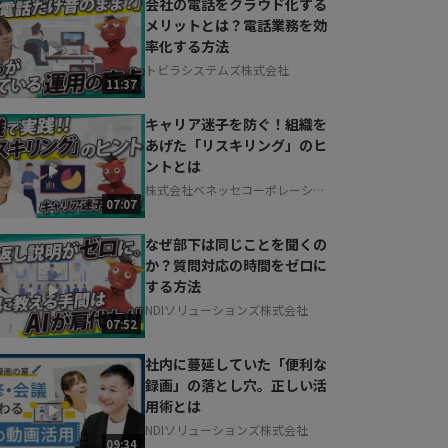
会社の電話をクラウド化する
メリットとは？電話業務を効
率化する方法
トビラシステムズ株式会社
11:37
キャリア迷子を防ぐ！組織を
あげた「リスキリング」のヒ
ントとは
株式会社ベネッセコーポレーショ
07:07
ン
なぜ部下は同じことを聞くの
か？質問対応の時間をゼロに
する方法
NDIソリューションズ株式会社
07:52
社内に蔓延していた「便利な
録画」の落とし穴。正しい活
用術とは
NDIソリューションズ株式会社
09:34