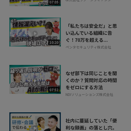
07:05
ル
「私たちは安全だ」と思
い込んでいる組織に告
ぐ！70万を超える...
10:20
ペンタセキュリティ株式会社
なぜ部下は同じことを聞
くのか？質問対応の時間
をゼロにする方法
07:52
NDIソリューションズ株式会社
社内に蔓延していた「便
利な録画」の落とし穴。