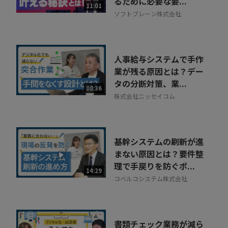
るために必要な要...
11:01
ソフトブレーン株式会社
人事給与システムで手作
業が残る原因とは？デー
タの分断対策、業...
08:36
株式会社ニッセイコム
基幹システムの刷新が進
まない原因とは？要件整
理で手戻りを防ぐポ...
14:29
コベルコシステム株式会社
書類チェック業務が減ら