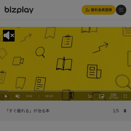
無料会員登録
Loaded
:
Playback
5.91%
自動
1x
Current
0:01
/
Duration
10:10
Rate
Play
Unmute
Picture-
(270p)
Full
in-
Picture
Time
「すぐ疲れる」が治る本
1
/
5