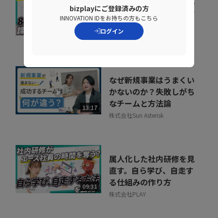
会社の電話をクラウド化
bizplayにご登録済みの方
するメリットとは？電話
INNOVATION IDをお持ちの方もこちら
業務を効率化する方法
11:37
ログイン
トビラシステムズ株式会社
なぜ新規事業はうまくい
かないのか？失敗しがち
なチームと方法論
13:17
株式会社Sun Asterisk
属人化した社内研修を見
直す。自ら学び、自走す
る仕組みの作り方
09:31
株式会社PLAY