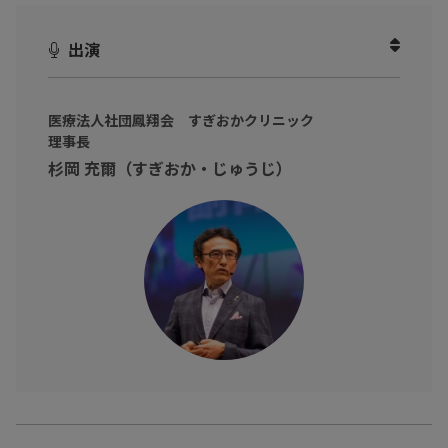
・疲労に効果的な対策
出演
など書籍の内容を厳選してお話しいただきました。
・朝からだるい
・やる気が出ない
医療法人社団鳳翔会 すぎおかクリニック
理事長
・カッ！となりがち
杉岡 充爾（すぎおか・じゅうじ）
など、少しでも心当たりがある方に向けて
カラダを守る習慣学び、科学的に正しい疲労回復法を実践し、疲
れに負けないカラダを目指しましょう！