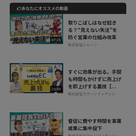
あなたにオススメの動画
動画でご紹介しているサービスについて
お気軽にご相談・ご質問いただけます！
取りこぼしはなぜ起き
30秒でお申し込み可能
る？“見えない失注”を
防ぐ営業の仕組み改革
相談を希望する
07:20
無料
株式会社シャノン
すぐに効果が出る。手間
も時間もかけずに売上げ
を即上げする裏技【...
10:40
株式会社ラクーンフィナンシャ
ル
督促に費やす時間を事業
成果に集中投下
株式会社ラクーンフィナンシャ