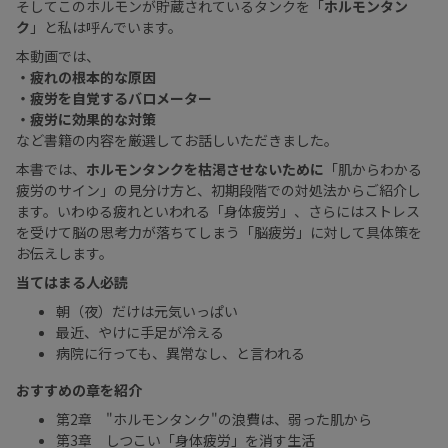
そしてこのホルモンが貯蔵されているタンクを「
ホルモンタン
ク
」と私は呼んでいます。
本動画では、
・疲れの根本的な原因
・疲労を自覚するバロメーター
・疲労に効果的な対策
など書籍の内容を厳選してお話しいただきました。
本書では、
ホルモンタンクを枯渇させないために
「肌からわかる
疲労のサイン」の見分け方と、初期段階での対処法からご紹介し
ます。いわゆる疲れといわれる「身体疲労」、さらにはストレス
を受けて脳の思考力が落ちてしまう「脳疲労」に対して具体策を
お伝えします。
当てはまる人必読
朝（夜）だけは元気いっぱい
最近、やけに手足が冷える
病院に行っても、異常なし、と言われる
おすすめの章を紹介
第2章 "ホルモンタンク"の浪費は、弱った肌から
第3章 しつこい「身体疲労」を消す生活