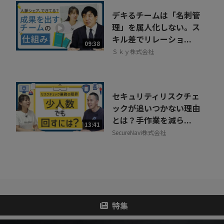
デキるチームは「名刺管
理」を属人化しない。ス
キル差でリレーショ...
09:38
Ｓｋｙ株式会社
セキュリティリスクチェ
ックが追いつかない理由
とは？手作業を減ら...
13:41
SecureNavi株式会社
特集