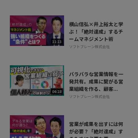
ョン
横山信弘×井上裕太と学
ぶ！「絶対達成」するチ
ームマネジメント術
11:23
ソフトブレーン株式会社
バラバラな営業情報を一
発共有。成果に繋がる営
業組織を作る、顧客...
06:28
ソフトブレーン株式会社
営業が成果を出すには何
が必要？「絶対達成」す