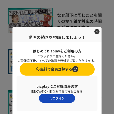
なぜ部下は同じことを聞
くのか？質問対応の時間
をゼロにする方法
07:52
NDIソリューションズ株式会社
動画の続きを視聴しましょう！
はじめてbizplayをご利用の方
社内に蔓延していた「便
こちらよりご登録ください。
ご登録完了後、すべての動画を無料でご覧いただけます。
利な録画」の落とし穴。
正しい活用術とは
無料で会員登録する
09:34
NDIソリューションズ株式会社
bizplayにご登録済みの方
INNOVATION IDをお持ちの方もこちら
増え続けるID、見きれな
ログイン
い管理が事故を生む理由
株式会社インターネットイニシ
07:34