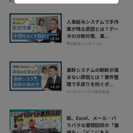
アティブ
人事給与システムで手作
業が残る原因とは？デー
タの分断対策、業...
08:36
株式会社ニッセイコム
基幹システムの刷新が進
まない原因とは？要件整
理で手戻りを防ぐポ...
14:29
コベルコシステム株式会社
紙、Excel、メール…バ
ラバラな書類回収の「誰
待ち」「どこにある...