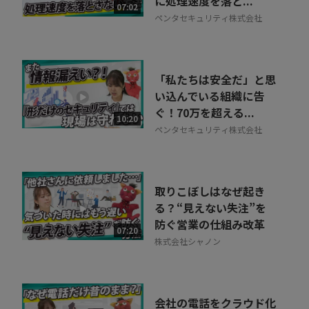
に処理速度を落と...
07:02
ペンタセキュリティ株式会社
「私たちは安全だ」と思
い込んでいる組織に告
ぐ！70万を超える...
10:20
ペンタセキュリティ株式会社
取りこぼしはなぜ起き
る？“見えない失注”を
防ぐ営業の仕組み改革
07:20
株式会社シャノン
会社の電話をクラウド化