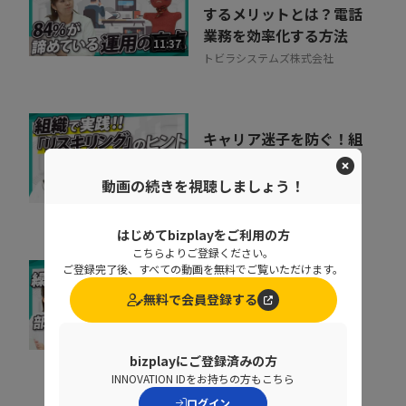
するメリットとは？電話
業務を効率化する方法
11:37
トビラシステムズ株式会社
キャリア迷子を防ぐ！組
織をあげた「リスキリン
グ」のヒントとは
動画の続きを視聴しましょう！
07:07
株式会社ベネッセコーポレーシ
ョン
はじめてbizplayをご利用の方
こちらよりご登録ください。
ご登録完了後、すべての動画を無料でご覧いただけます。
なぜ部下は同じことを聞
無料で会員登録する
くのか？質問対応の時間
をゼロにする方法
07:52
NDIソリューションズ株式会社
bizplayにご登録済みの方
INNOVATION IDをお持ちの方もこちら
ログイン