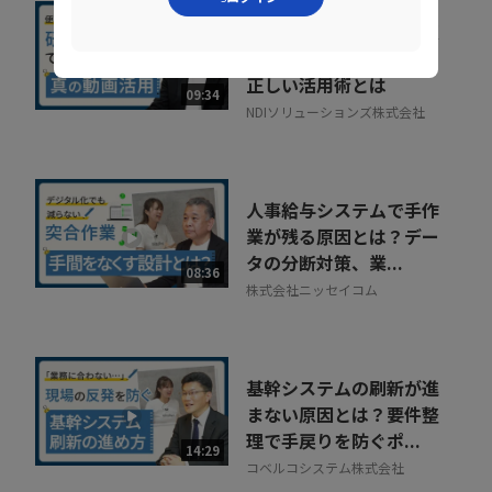
社内に蔓延していた「便
利な録画」の落とし穴。
正しい活用術とは
09:34
NDIソリューションズ株式会社
人事給与システムで手作
業が残る原因とは？デー
タの分断対策、業...
08:36
株式会社ニッセイコム
基幹システムの刷新が進
まない原因とは？要件整
理で手戻りを防ぐポ...
14:29
コベルコシステム株式会社