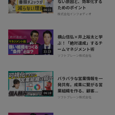
ない原因と、効率化する
ためのポイント
06:22
株式会社インフォディオ
横山信弘×井上裕太と学
ぶ！「絶対達成」するチ
ームマネジメント術
11:23
ソフトブレーン株式会社
バラバラな営業情報を一
発共有。成果に繋がる営
業組織を作る、顧客...
06:28
ソフトブレーン株式会社