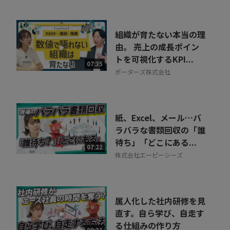
組織が育たない本当の理
由。 売上の成長ポイン
トを可視化するKPI...
07:35
ポーターズ株式会社
紙、Excel、メール…バ
ラバラな書類回収の「誰
待ち」「どこにある...
07:22
株式会社エーピーシーズ
属人化した社内研修を見
直す。自ら学び、自走す
る仕組みの作り方
09:31