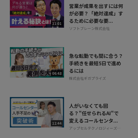
営業が成果を出すには何
が必要？「絶対達成」す
るために必要な要...
11:01
ソフトブレーン株式会社
急な転勤でも間に合う？
手続きを最短5日で進め
るには
06:48
株式会社ギガプライズ
人がいなくても回
る？"任せられるAI"で
変えるコールセンタ...
12:44
アップセルテクノロジィーズ株
式会社