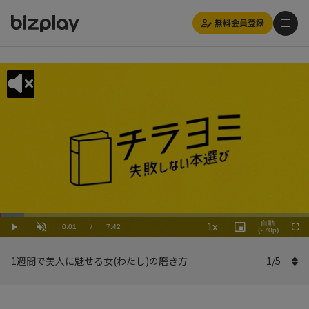
無料会員登録
Loaded
:
Playback
7.80%
自動
1x
Current
0:01
/
Duration
7:42
Rate
Play
Unmute
Picture-
(270p)
Full
in-
Picture
Time
1週間で美人に魅せる女(わたし)の磨き方
1
/
5