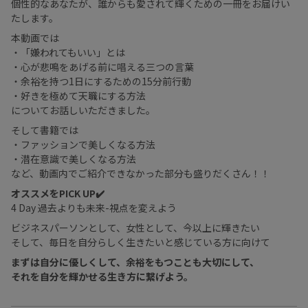
個性的なあなたが、誰からも愛されて輝くための一冊をお届けい
たします。
本動画では
・「嫌われてもいい」とは
・心が悲鳴をあげる前に唱える三つの言葉
・余裕を持つ1日にするための15分前行動
・好きを極めて天職にする方法
についてお話しいただきました。
そして書籍では
・ファッションで美しくなる方法
・潜在意識で美しくなる方法
など、動画内でご紹介できなかった部分も盛りだくさん！！
オススメをPICK UP✔️
4 Day 過去よりも未来-視点を変えよう
ビジネスパーソンとして、女性として、今以上に輝きたい
そして、毎日を自分らしく生きたいと感じている方に向けて
まずは自分に優しくして、余裕をもつことも大切にして、
それを自分を輝かせる生き方に繋げよう。