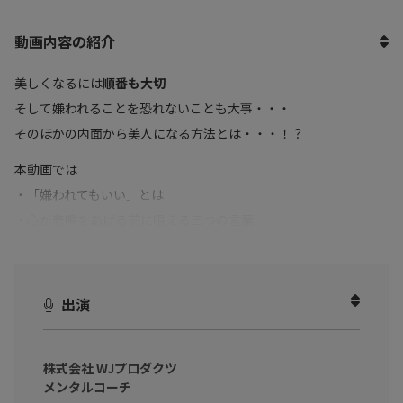
動画内容の紹介
美しくなるには
順番も大切
そして嫌われることを恐れないことも大事・・・
そのほかの内面から美人になる方法とは・・・！？
本動画では
・「嫌われてもいい」とは
・心が悲鳴をあげる前に唱える三つの言葉
・心の余裕を保つために行う15分前行動
・好きを極めて天職にする
などを中心にお話しいただきました。
出演
ビジネスパーソンとして、女性として、今以上に輝きたい
そして、毎日を自分らしく生きたいと感じている女性に向けて
株式会社 WJプロダクツ
メンタルコーチ
まずは自分に優しくする、そして、余裕をもつことを大切にす