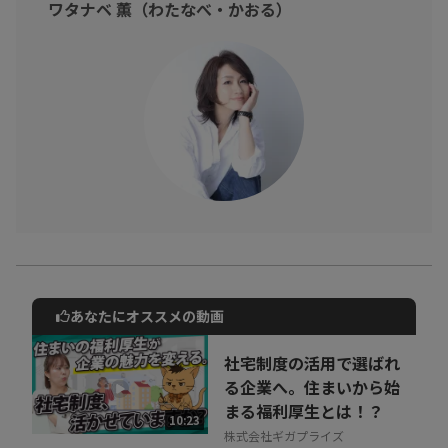
ワタナベ 薫（わたなべ・かおる）
る。
それが自分を輝かせる生き方に繋げましょう。
あなたにオススメの動画
動画でご紹介しているサービスについて
お気軽にご相談・ご質問いただけます！
社宅制度の活用で選ばれ
30秒でお申し込み可能
る企業へ。住まいから始
まる福利厚生とは！？
相談を希望する
10:23
無料
株式会社ギガプライズ