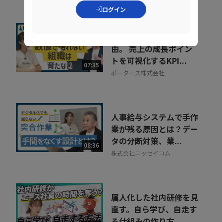
ョン
ログイン
組織が育たない本当の理
由。 売上の成長ポイン
トを可視化するKPI...
07:35
ポーターズ株式会社
人事給与システムで手作
業が残る原因とは？デー
タの分断対策、業...
08:36
株式会社ニッセイコム
属人化した社内研修を見
直す。自ら学び、自走す
る仕組みの作り方