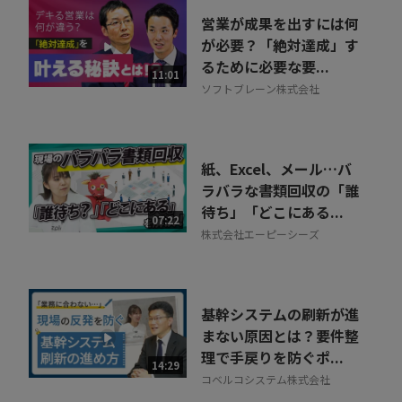
営業が成果を出すには何
が必要？「絶対達成」す
るために必要な要...
11:01
ソフトブレーン株式会社
紙、Excel、メール…バ
ラバラな書類回収の「誰
待ち」「どこにある...
07:22
株式会社エーピーシーズ
基幹システムの刷新が進
まない原因とは？要件整
理で手戻りを防ぐポ...
14:29
コベルコシステム株式会社