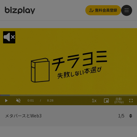
無料会員登録
Loaded
:
Playback
7.09%
自動
1x
Current
0:01
/
Duration
8:28
Rate
Play
Unmute
Picture-
(270p)
Full
in-
Picture
Time
メタバースとWeb3
1
/
5