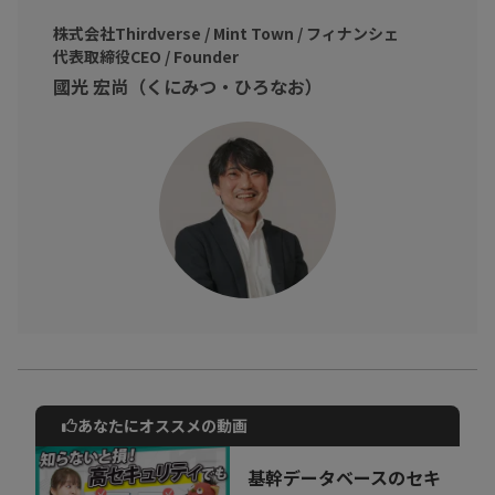
商品を設定して資金を調達していました。
國光氏の運営する会社ではクラウドファンディング2.0と名付け、
株式会社Thirdverse / Mint Town / フィナンシェ
代表取締役CEO / Founder
物の代わりにトークンやNFTをつけてお金を調達しているのだそ
國光 宏尚（くにみつ・ひろなお）
うです。
今までは応援して終わりだったことが、応援したところが成長す
ると
トークンの価値も上がり応援者にもメリットをもたらす仕組みで
す。
Web3に興味がない・知る必要がないと思っているビジネスパーソ
ンの方へ！
Web3を知ることで情報のリテラシーをアップデートさせ、アイデ
アの発想や新事業の開発に活かしましょう！
あなたにオススメの動画
動画でご紹介しているサービスについて
お気軽にご相談・ご質問いただけます！
基幹データベースのセキ