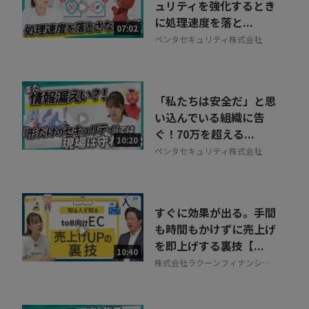
30秒でお申し込み可能
ュリティを強化するとき
に処理速度を落と...
相談を希望する
07:02
無料
ペンタセキュリティ株式会社
「私たちは安全だ」と思
い込んでいる組織に告
ぐ！70万を超える...
10:20
ペンタセキュリティ株式会社
すぐに効果が出る。手間
も時間もかけずに売上げ
を即上げする裏技【...
10:40
株式会社ラクーンフィナンシャ
ル