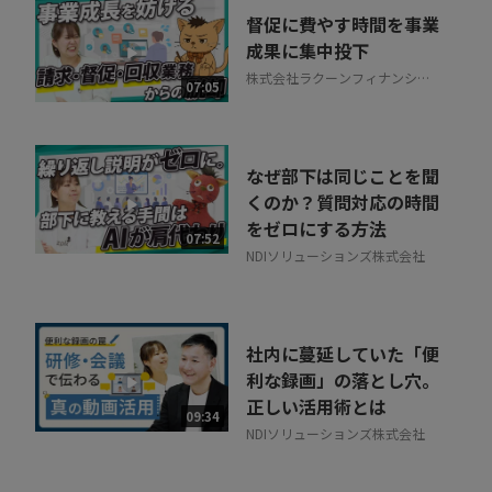
督促に費やす時間を事業
成果に集中投下
株式会社ラクーンフィナンシャ
07:05
ル
なぜ部下は同じことを聞
くのか？質問対応の時間
をゼロにする方法
07:52
NDIソリューションズ株式会社
社内に蔓延していた「便
利な録画」の落とし穴。
正しい活用術とは
09:34
NDIソリューションズ株式会社