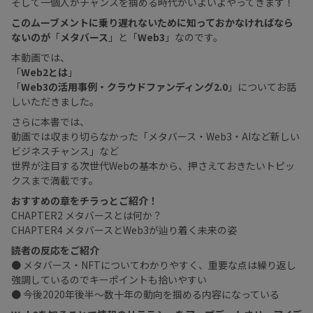
そして一個人がチャンスを掴める時代がいよいよやってきます！
このムーブメントに乗り遅れないために知っておかなければなら
ないのが
「
メタバース
」と「
Web3
」なのです。
本動画では、
「
Web2とは
」
「
Web3の活用事例・クラウドファンディング2.0
」についてお話
しいただきました。
さらに本書では、
動画では収まり切らなかった「メタバース・Web3・AIなど新しい
ビジネスチャンス」など
世界が注目する次世代Webの基本から、押さえておきたいトピッ
クスまで満載です。
おすすめの章をチラっとご紹介！
CHAPTER2 メタバースとは何か？
CHAPTER4 メタバースとWeb3が辿り着く未来の姿
読者の反応をご紹介
● メタバース・NFTについてわかりやすく、重要な点は繰り返し
強調しているのでキーポイントも拾いやすい
● 今後2020年後半〜数十年の動向を掴める内容になっている