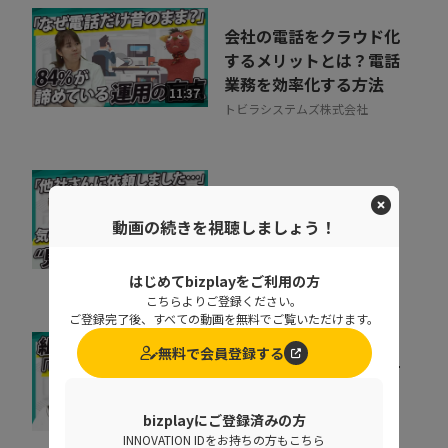
会社の電話をクラウド化
するメリットとは？電話
業務を効率化する方法
11:37
トビラシステムズ株式会社
取りこぼしはなぜ起き
る？“見えない失注”を
動画の続きを視聴しましょう！
防ぐ営業の仕組み改革
07:20
株式会社シャノン
はじめてbizplayをご利用の方
こちらよりご登録ください。
ご登録完了後、すべての動画を無料でご覧いただけます。
無料で会員登録する
キャリア迷子を防ぐ！組
織をあげた「リスキリン
グ」のヒントとは
07:07
bizplayにご登録済みの方
株式会社ベネッセコーポレーシ
INNOVATION IDをお持ちの方もこちら