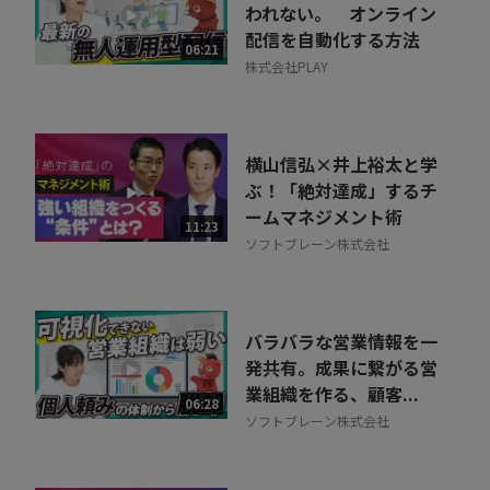
われない。 オンライン
配信を自動化する方法
06:21
株式会社PLAY
横山信弘×井上裕太と学
ぶ！「絶対達成」するチ
ームマネジメント術
11:23
ソフトブレーン株式会社
バラバラな営業情報を一
発共有。成果に繋がる営
業組織を作る、顧客...
06:28
ソフトブレーン株式会社