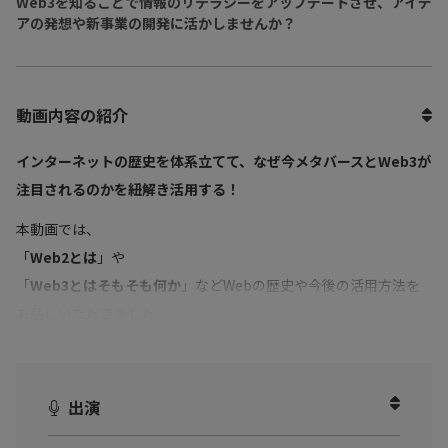
Web3を知ることで情報のリテラシーをアップデートさせ、アイデ
アの発想や新事業の開発に活かしませんか？
動画内容の紹介
インターネットの歴史を体系立てて、なぜ今メタバースとWeb3が
注目されるのかを紐解き活用する！
本動画では、
「
Web2とは
」や
「
Web3とはそもそも何か
」などWebの歴史や今後の活用方法を
お話しいただきました。
さらに、Web3の活用事例として
『
クラウドファンディング2.0 Fi
NANCiE
』
をご紹介いただきました!!
出演
今までのクラウドファンディングでは、やりたいことがある人が