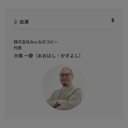
それはただ、商品を押し付けているだけの広告になってしまいま
す。
お客様が求めているのは、単なる「商品」ではなく、その商品の
出演
利用によって得られる「嬉しい未来」なのです。
大事なのは、お客様を◯◯にして考えることを探ることです。
株式会社みんなのコピー
本動画では、
「そもそもセールスコピーって何？」
という基礎的
代表
なことから
大橋 一慶（おおはし・かずよし）
「売れるセールスコピーをつくる3ステップ」
「顧客タイプ別のキャッチコピーの作り方」
「ペルソナの絞り方」 など、実践的な知識までをご紹介しま
す。
本動画のポイントを抑えることで、売れるセールスコピーは必
然と舞い降りてきます!