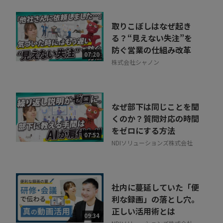
取りこぼしはなぜ起き
る？“見えない失注”を
防ぐ営業の仕組み改革
07:20
株式会社シャノン
なぜ部下は同じことを聞
くのか？質問対応の時間
をゼロにする方法
07:52
NDIソリューションズ株式会社
社内に蔓延していた「便
利な録画」の落とし穴。
正しい活用術とは
09:34