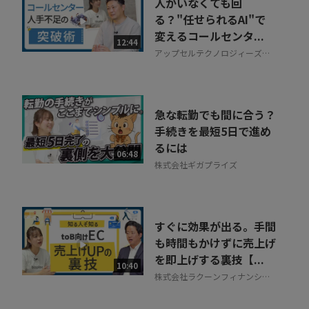
人がいなくても回
る？"任せられるAI"で
変えるコールセンタ...
12:44
アップセルテクノロジィーズ株
式会社
急な転勤でも間に合う？
手続きを最短5日で進め
るには
06:48
株式会社ギガプライズ
すぐに効果が出る。手間
も時間もかけずに売上げ
を即上げする裏技【...
10:40
株式会社ラクーンフィナンシャ
ル