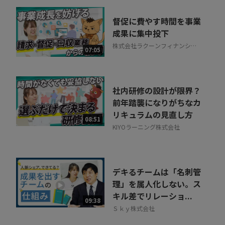
督促に費やす時間を事業
成果に集中投下
株式会社ラクーンフィナンシャ
07:05
ル
社内研修の設計が限界？
前年踏襲になりがちなカ
リキュラムの見直し方
08:51
KIYOラーニング株式会社
デキるチームは「名刺管
理」を属人化しない。ス
キル差でリレーショ...
09:38
Ｓｋｙ株式会社