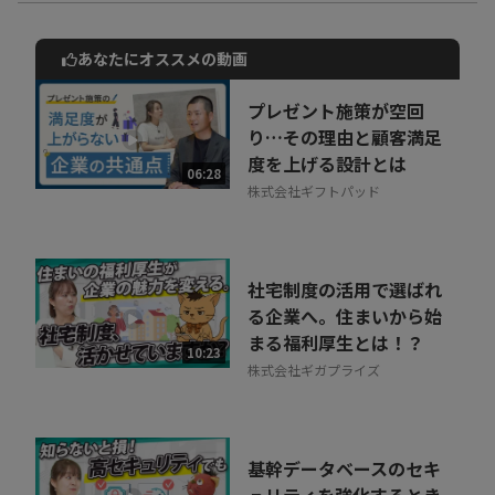
あなたにオススメの動画
動画でご紹介しているサービスについて
お気軽にご相談・ご質問いただけます！
プレゼント施策が空回
30秒でお申し込み可能
り…その理由と顧客満足
度を上げる設計とは
相談を希望する
06:28
無料
株式会社ギフトパッド
社宅制度の活用で選ばれ
る企業へ。住まいから始
まる福利厚生とは！？
10:23
株式会社ギガプライズ
基幹データベースのセキ