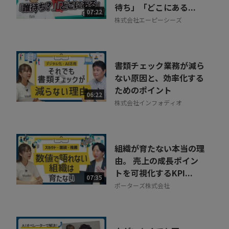
待ち」「どこにある...
07:22
株式会社エーピーシーズ
書類チェック業務が減ら
ない原因と、効率化する
ためのポイント
06:22
株式会社インフォディオ
組織が育たない本当の理
由。 売上の成長ポイン
トを可視化するKPI...
07:35
ポーターズ株式会社