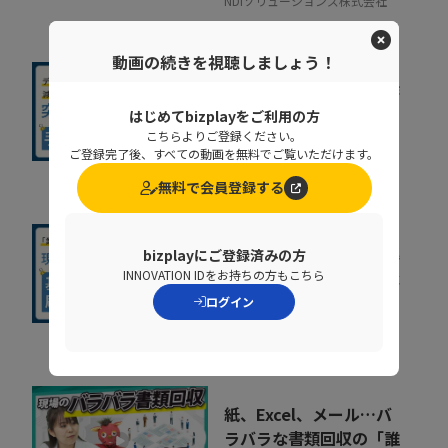
NDIソリューションズ株式会社
動画の続きを視聴しましょう！
人事給与システムで手作
業が残る原因とは？デー
はじめてbizplayをご利用の方
タの分断対策、業...
こちらよりご登録ください。
08:36
ご登録完了後、すべての動画を無料でご覧いただけます。
株式会社ニッセイコム
無料で会員登録する
基幹システムの刷新が進
bizplayにご登録済みの方
まない原因とは？要件整
INNOVATION IDをお持ちの方もこちら
理で手戻りを防ぐポ...
ログイン
14:29
コベルコシステム株式会社
紙、Excel、メール…バ
ラバラな書類回収の「誰