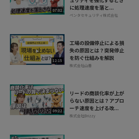
ュリティを強化するとき
に処理速度を落と...
07:02
ペンタセキュリティ株式会社
工場の設備停止による損
失の原因とは？突発停止
を防ぐ仕組みを解説
12:15
株式会社山善
リードの商談化率が上が
らない原因とは？アプロ
ーチ速度を上げる改...
09:22
株式会社Brizzy