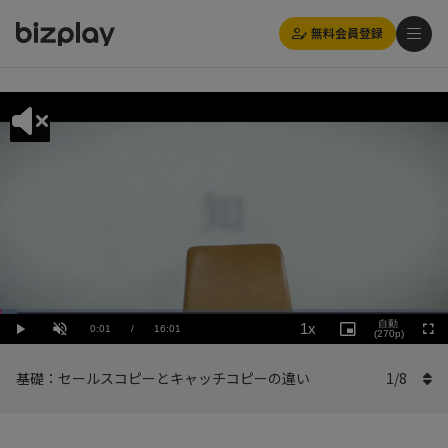
無料会員登録
Loaded
:
Playback
3.75%
自動
1x
Current
0:01
/
Duration
16:01
Rate
Play
Unmute
Picture-
(270p)
Full
in-
Picture
Time
基礎：セールスコピーとキャッチコピーの違い
1
/
8