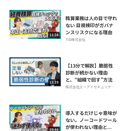
精算業務は人の目で守れ
ない 目視検印がガバナ
ンスリスクになる理由
11:26
TISI株式会社
【13分で解説】脆弱性
診断が続かない理由
と、“組織で回す”方法
13:39
株式会社エーアイセキュリティ
ラボ
導入するだけじゃ意味が
ない。ノーコードツール
が使われない理由と...
09:44