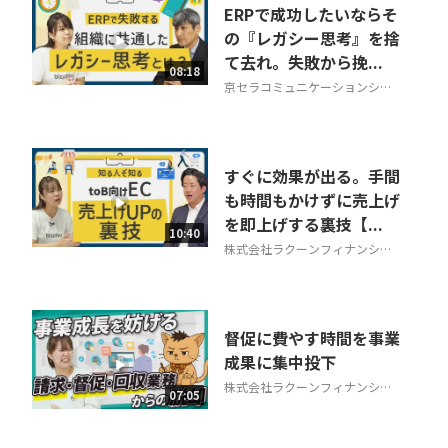
ERPで成功したいならそ
の『レガシー思考』を捨
て去れ。失敗から挽...
08:18
京セラコミュニケーションシス
テム株式会社
すぐに効果が出る。手間
も時間もかけずに売上げ
を即上げする裏技【...
10:40
株式会社ラクーンフィナンシャ
ル
督促に費やす時間を事業
成果に集中投下
株式会社ラクーンフィナンシャ
07:05
ル