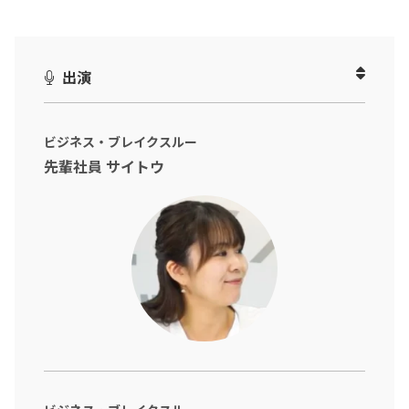
DXというと“現場を変えること”が前提になりがちですが、
実は“今のやり方をそのまま活かす”ことが、浸透と定着の鍵にな
る場合もあります。
出演
本編では、建設現場の記録・共有を効率化する施工管理アプリ「e
YACHO for Business」を取り上げ、
ビジネス・ブレイクスルー
・紙の野帳をそのままデジタル化できる仕組み
先輩社員 サイトウ
・図面や写真、音声を一元管理する“紙以上に使いやすい”操作感
・遠隔臨場やリアルタイム共有で“現場がつながる”仕組み
など、現場の文化や作業を壊さずにDXを進める具体策を解説しま
す。
“変えることだけがDXじゃない”――
現場の力をそのまま活かして進化させたい方は、ぜひご覧くださ
い。
※動画内のデータや実数、所属・肩書は撮影当時のものです。