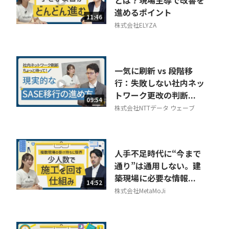
とは？現場主導で改善を
進めるポイント
11:46
株式会社ELYZA
一気に刷新 vs 段階移
行：失敗しない社内ネッ
トワーク更改の判断...
09:54
株式会社NTTデータ ウェーブ
人手不足時代に“今まで
通り”は通用しない。建
築現場に必要な情報...
14:52
株式会社MetaMoJi