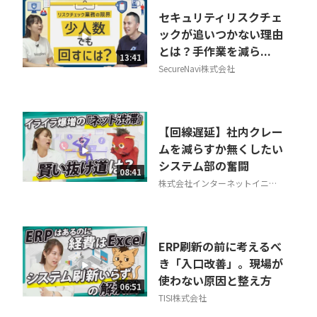
セキュリティリスクチェ
ックが追いつかない理由
とは？手作業を減ら...
13:41
SecureNavi株式会社
【回線遅延】社内クレー
ムを減らすか無くしたい
システム部の奮闘
08:41
株式会社インターネットイニシ
アティブ
ERP刷新の前に考えるべ
き「入口改善」。現場が
使わない原因と整え方
06:51
TISI株式会社