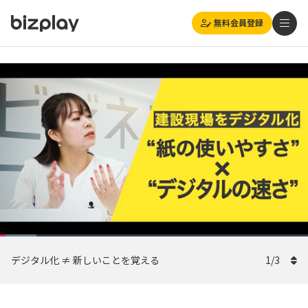
無料会員登録
Loaded
:
Playback
自動
11.86%
1x
Current
0:08
/
Duration
6:45
Rate
Pause
Unmute
Picture-
(270p)
Full
デジタル化 ≠ 新しいことを覚える
in-
1
/
3
Picture
Time