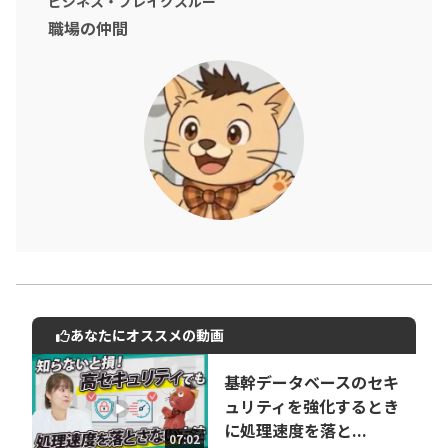
ビジネス・ブレイクスルー
職場の仲間
あなたにオススメの動画
動画でご紹介しているサービスについて
お気軽にご相談・ご質問いただけます！
基幹データベースのセキ
30秒でお申し込み可能
ュリティを強化するとき
に処理速度を落と...
相談を希望する
07:02
無料