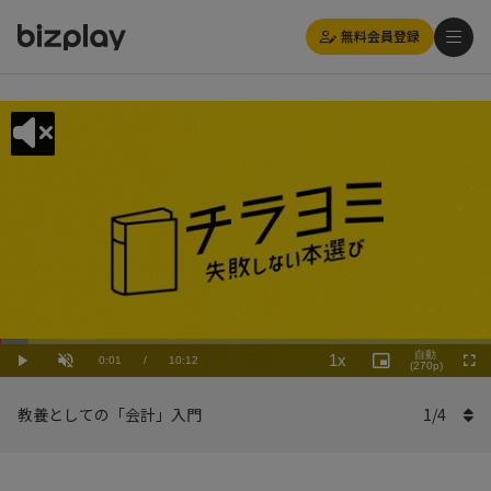
無料会員登録
Loaded
:
Playback
5.89%
自動
1x
Current
0:01
/
Duration
10:12
Rate
Play
Unmute
Picture-
(270p)
Full
in-
Picture
Time
教養としての「会計」入門
1
/
4