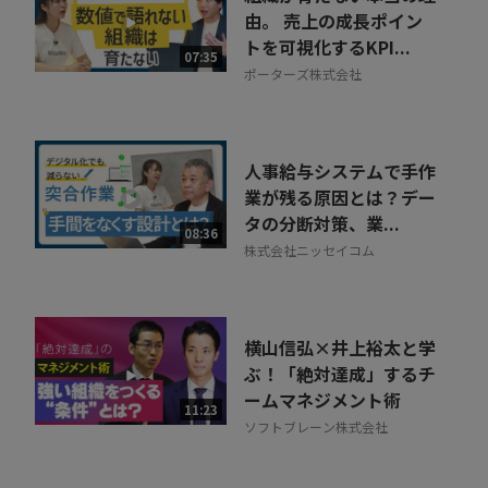
由。 売上の成長ポイン
トを可視化するKPI...
07:35
ポーターズ株式会社
人事給与システムで手作
業が残る原因とは？デー
タの分断対策、業...
08:36
株式会社ニッセイコム
横山信弘×井上裕太と学
ぶ！「絶対達成」するチ
ームマネジメント術
11:23
ソフトブレーン株式会社