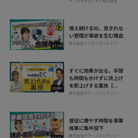
ペンタセキュリティ株式会社
増え続けるID、見きれな
い管理が事故を生む理由
株式会社インターネットイニシ
07:34
アティブ
すぐに効果が出る。手間
も時間もかけずに売上げ
を即上げする裏技【...
10:40
株式会社ラクーンフィナンシャ
ル
督促に費やす時間を事業
成果に集中投下
株式会社ラクーンフィナンシャ
07:05