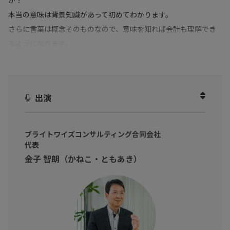
本当の意味は背景知識があって初めてわかります。
さらに言葉は概念そのものなので、意味を知れば会計も理解でき
るようになります。
本動画では、「
言葉の概念を理解することが会計入門の第一歩
」
や、「
失敗事例から学べ
」についてお伺いしました。
出演
会計に苦手意識がある。会計を学んで業務に生かそうと思った
が、難しくて退屈で挫折した。
会計に携わっていてもっと本質を深めたり人に説明して簡単に理
ブライトワイズコンサルティング合同会社
解してほしい。そんなビジネスパーソンの方へ！
代表
ビジネスを語る基本となる、会計。超基本から論点まで本質的に
金子 智朗（かねこ・ともあき）
学んだ先を見据え
業務内に散見する専門用語を理解し、判断が正しく出来る自分に
なりましょう!