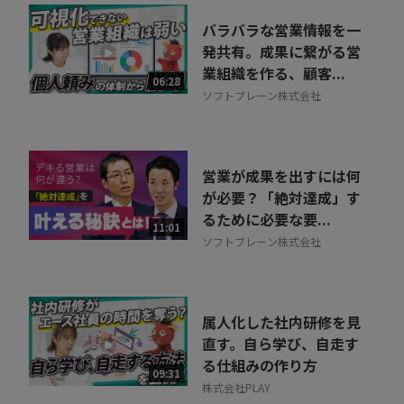
バラバラな営業情報を一
発共有。成果に繋がる営
業組織を作る、顧客...
06:28
ソフトブレーン株式会社
営業が成果を出すには何
が必要？「絶対達成」す
るために必要な要...
11:01
ソフトブレーン株式会社
属人化した社内研修を見
直す。自ら学び、自走す
る仕組みの作り方
09:31
株式会社PLAY