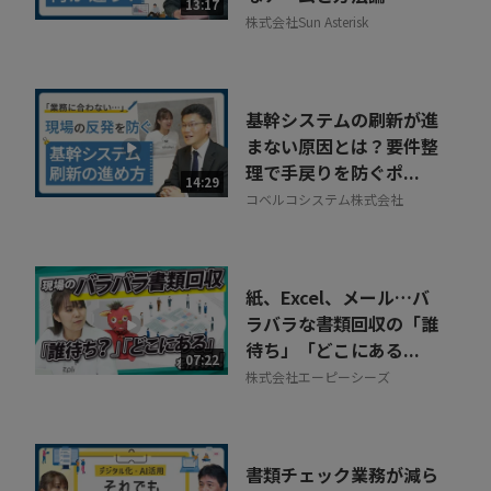
13:17
株式会社Sun Asterisk
基幹システムの刷新が進
まない原因とは？要件整
理で手戻りを防ぐポ...
14:29
コベルコシステム株式会社
紙、Excel、メール…バ
ラバラな書類回収の「誰
待ち」「どこにある...
07:22
株式会社エーピーシーズ
書類チェック業務が減ら