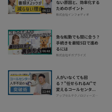
ない原因と、効率化する
ためのポイント
06:22
株式会社インフォディオ
急な転勤でも間に合う？
手続きを最短5日で進め
るには
06:48
株式会社ギガプライズ
人がいなくても回
る？"任せられるAI"で
変えるコールセンタ...
12:44
アップセルテクノロジィーズ株
式会社