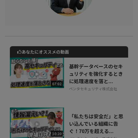
あなたにオススメの動画
動画でご紹介しているサービスについて
お気軽にご相談・ご質問いただけます！
基幹データベースのセキ
30秒でお申し込み可能
ュリティを強化するとき
に処理速度を落と...
相談を希望する
07:02
無料
ペンタセキュリティ株式会社
「私たちは安全だ」と思
い込んでいる組織に告
ぐ！70万を超える...
10:20