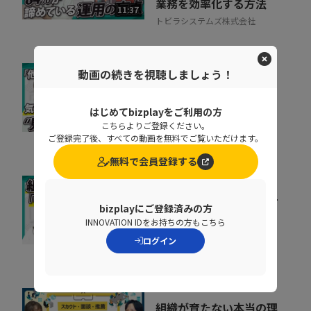
業務を効率化する方法
11:37
トビラシステムズ株式会社
動画の続きを視聴しましょう！
取りこぼしはなぜ起き
る？“見えない失注”を
はじめてbizplayをご利用の方
防ぐ営業の仕組み改革
07:20
こちらよりご登録ください。
株式会社シャノン
ご登録完了後、すべての動画を無料でご覧いただけます。
無料で会員登録する
キャリア迷子を防ぐ！組
bizplayにご登録済みの方
織をあげた「リスキリン
INNOVATION IDをお持ちの方もこちら
グ」のヒントとは
07:07
ログイン
株式会社ベネッセコーポレーシ
ョン
組織が育たない本当の理