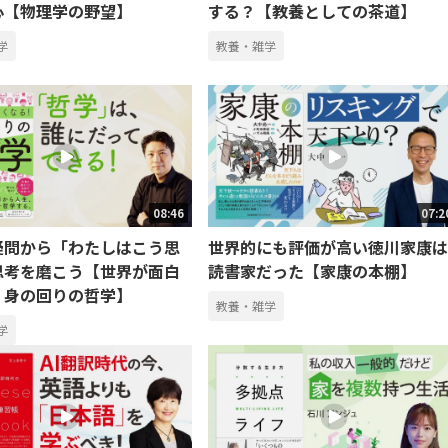
心【物理学の野望】
する？【教養としての茶道】
学
教養・雑学
08:46
07:2
疑問から「わたしはこう思
世界的にも評価が高い徳川家康は
思考を磨こう【世界が面白
読書家だった【家康の本棚】
！身の回りの哲学】
教養・雑学
学