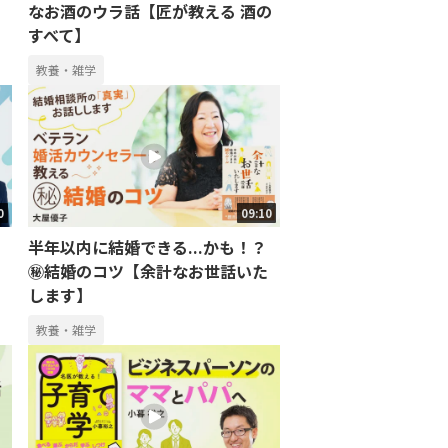
なお酒のウラ話【匠が教える 酒の
すべて】
教養・雑学
0
09:10
半年以内に結婚できる...かも！？
㊙結婚のコツ【余計なお世話いた
します】
教養・雑学