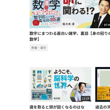
07:
数字にまつわる面白い雑学、裏話【身の回り
数学】
教養・雑学
10:25
歳を取ると頭が固くなるのはな
過去の