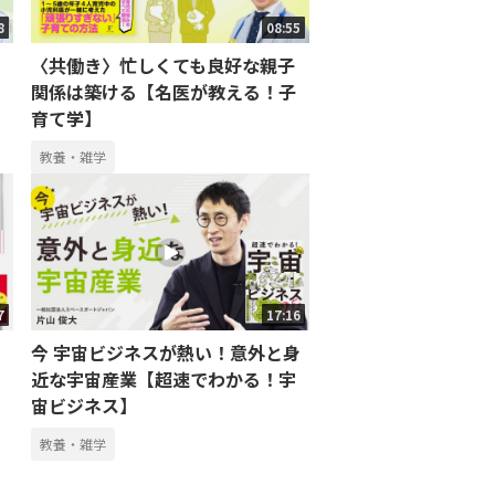
8
08:55
〈共働き〉忙しくても良好な親子
関係は築ける【名医が教える！子
育て学】
教養・雑学
7
17:16
今 宇宙ビジネスが熱い！意外と身
近な宇宙産業【超速でわかる！宇
宙ビジネス】
教養・雑学