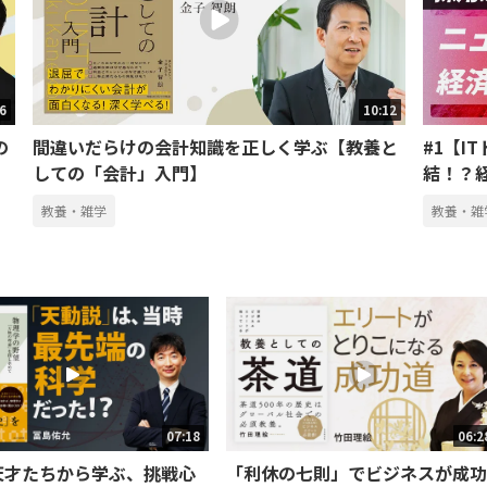
46
10:12
の
間違いだらけの会計知識を正しく学ぶ【教養と
#1【I
しての「会計」入門】
結！？
教養・雑学
教養・雑
07:18
06:2
天才たちから学ぶ、挑戦心
「利休の七則」でビジネスが成功