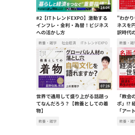
14:04
#2【ITトレンドEXPO】激動する
"わか
インフレ・金利・為替！ビジネス
ネスを円
への活かし方
訳時代
教養・雑学
社会経済
ITトレンドEXPO
教養・雑
07:26
世界で通用して盛り上がる話題っ
「教会
てなんだろう？【教養としての着
ポ」!?
物】
「アート
教養・雑学
教養・雑