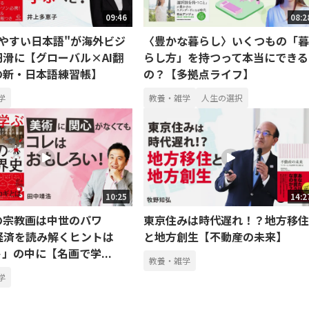
09:46
08:2
りやすい日本語"が海外ビジ
〈豊かな暮らし〉いくつもの「暮
滑に【グローバル×AI翻
らし方」を持つって本当にできる
の新・日本語練習帳】
の？【多拠点ライフ】
学
教養・雑学
人生の選択
10:25
14:2
の宗教画は中世のパワ
東京住みは時代遅れ！？地方移住
 経済を読み解くヒントは
と地方創生【不動産の未来】
」の中に【名画で学...
教養・雑学
学