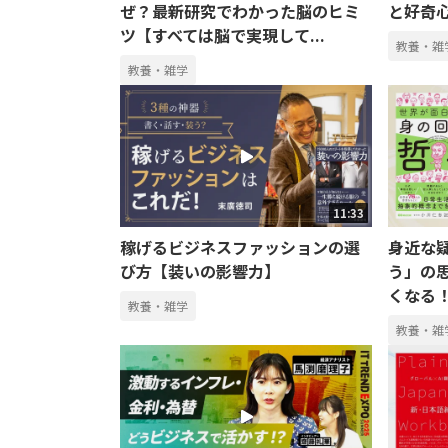
ぜ？最新研究でわかった脳のヒミ
と好奇
ツ【すべては脳で実現して...
教養・雑
教養・雑学
11:33
稼げるビジネスファッションの選
身近な
び方【装いの影響力】
う」の
くなる
教養・雑学
教養・雑