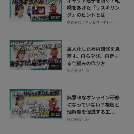
キャリア迷子を防ぐ！組
30秒でお申し込み可能
織をあげた「リスキリン
グ」のヒントとは
相談を希望する
07:07
無料
株式会社ベネッセコーポレーシ
ョン
属人化した社内研修を見
直す。自ら学び、自走す
る仕組みの作り方
09:31
株式会社PLAY
無意味なオンライン研修
になっていない？視聴と
理解度を促進する工...
07:22
株式会社PLAY