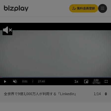
無料会員登録
Loaded
:
Playback
2.17%
自動
1x
Current
0:01
/
Duration
27:40
Rate
Play
Unmute
Picture-
(270p)
Full
in-
Picture
Time
全世界で9億3,000万人が利用する「LinkedIn」
1
/
14