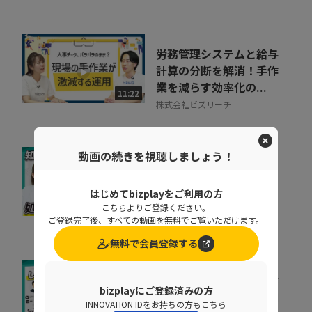
労務管理システムと給与
計算の分断を解消！手作
業を減らす効率化の...
11:22
株式会社ビズリーチ
動画の続きを視聴しましょう！
基幹データベースのセキ
ュリティを強化するとき
はじめてbizplayをご利用の方
に処理速度を落と...
07:02
こちらよりご登録ください。
ペンタセキュリティ株式会社
ご登録完了後、すべての動画を無料でご覧いただけます。
無料で会員登録する
増え続けるID、見きれな
bizplayにご登録済みの方
い管理が事故を生む理由
INNOVATION IDをお持ちの方もこちら