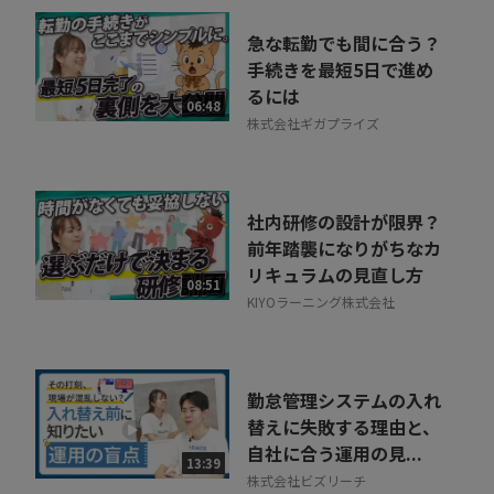
急な転勤でも間に合う？
手続きを最短5日で進め
るには
06:48
株式会社ギガプライズ
社内研修の設計が限界？
前年踏襲になりがちなカ
リキュラムの見直し方
08:51
KIYOラーニング株式会社
勤怠管理システムの入れ
替えに失敗する理由と、
自社に合う運用の見...
13:39
株式会社ビズリーチ