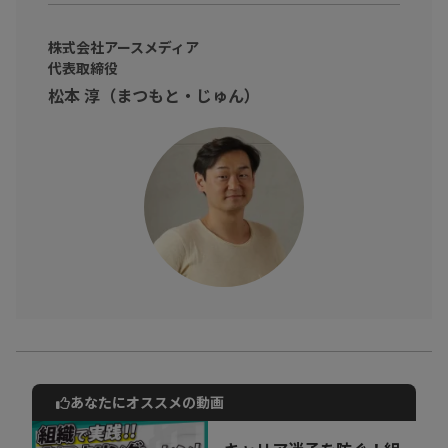
本動画では、より多くのビジネスパーソンが有効に「LinkedIn」
を使えるように、採用の視点から活用方法をお伺いしました。
株式会社アースメディア
代表取締役
プロフィールの書き方を、アイコンからヘッドラインまで。オス
松本 淳（まつもと・じゅん）
スメの投稿頻度など。
プロフェッショナルネットワーキングの最
大手、LinkedInの活用術に迫ります。
あなたにオススメの動画
動画でご紹介しているサービスについて
お気軽にご相談・ご質問いただけます！