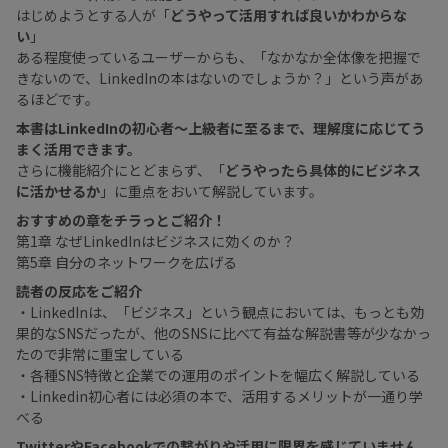
はじめようとする人が「
どうやって活用すれば良いかわからな
い
」
ある程度使っているユーザーからも、「なかなか全体像を把握で
きないので、LinkedInの本はないのでしょうか？」という声があ
るほどです。
本書はLinkedInの初心者〜上級者に至るまで、理解度に応じてう
まく活用できます。
さらに機能紹介にとどまらず、「
どうやったら具体的にビジネス
に活かせるか
」に重点をおいて解説しています。
おすすめの章をチラっとご紹介！
第1章 なぜLinkedInはビジネスに効くのか？
第5章 自分のネットワークを広げる
読者の反応をご紹介
・LinkedInは、「ビジネス」という観点においては、もっとも効
果的なSNSだったが、他のSNSに比べて有益な解説書等が少なかっ
たので非常に重宝している
・各種SNS特徴と企業での運用のポイントを幅広く解説している
・Linkedin初心者には必須の本で、活用するメリットが一通り学
べる
TwitterやFacebookでの繋がりや活用に限界を感じていません