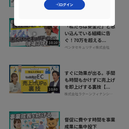
株式会社インターネットイニシ
07:34
ログイン
アティブ
「私たちは安全だ」と思
い込んでいる組織に告
ぐ！70万を超える...
10:20
ペンタセキュリティ株式会社
すぐに効果が出る。手間
も時間もかけずに売上げ
を即上げする裏技【...
10:40
株式会社ラクーンフィナンシャ
ル
督促に費やす時間を事業
成果に集中投下