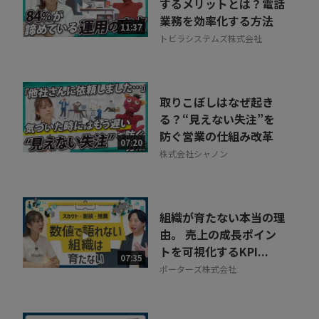
するメリットとは？電話
業務を効率化する方法
11:37
トビラシステムズ株式会社
取りこぼしはなぜ起き
る？“見えない失注”を
防ぐ営業の仕組み改革
07:20
株式会社シャノン
組織が育たない本当の理
由。 売上の成長ポイン
トを可視化するKPI...
07:35
ポーターズ株式会社