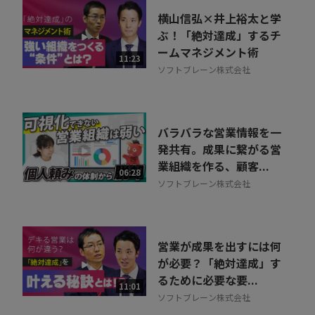
横山信弘×井上裕太と学
ぶ！「絶対達成」するチ
ームマネジメント術
11:23
ソフトブレーン株式会社
バラバラな営業情報を一
発共有。成果に繋がる営
業組織を作る、顧客...
06:28
ソフトブレーン株式会社
営業が成果を出すには何
が必要？「絶対達成」す
るために必要な要...
11:01
ソフトブレーン株式会社