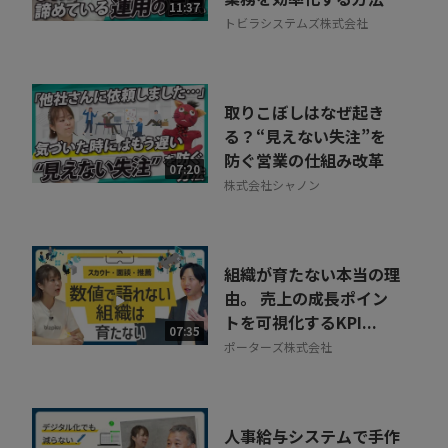
11:37
トビラシステムズ株式会社
取りこぼしはなぜ起き
る？“見えない失注”を
防ぐ営業の仕組み改革
07:20
株式会社シャノン
組織が育たない本当の理
由。 売上の成長ポイン
トを可視化するKPI...
07:35
ポーターズ株式会社
人事給与システムで手作