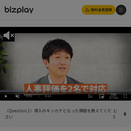
無料会員登録
Loaded
:
Playback
6.64%
自動
1x
Current
0:01
/
Duration
9:03
Rate
Play
Unmute
Picture-
(270p)
Full
in-
Picture
Time
〈Question.1〉導入のキッカケとなった課題を教えてくだ
1
/
さい
5