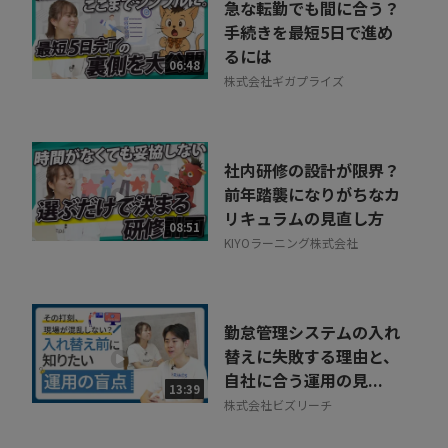
急な転勤でも間に合う？
手続きを最短5日で進め
るには
06:48
株式会社ギガプライズ
社内研修の設計が限界？
前年踏襲になりがちなカ
リキュラムの見直し方
08:51
KIYOラーニング株式会社
勤怠管理システムの入れ
替えに失敗する理由と、
自社に合う運用の見...
13:39
株式会社ビズリーチ