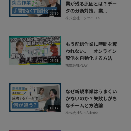
業が残る原因とは？デー
タの分断対策、業...
08:36
株式会社ニッセイコム
もう配信作業に時間を奪
われない。 オンライン
配信を自動化する方法
06:21
株式会社PLAY
なぜ新規事業はうまくい
かないのか？失敗しがち
なチームと方法論
13:17
株式会社Sun Asterisk