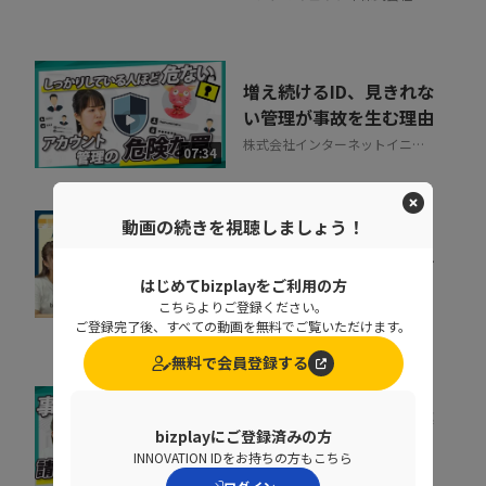
増え続けるID、見きれな
い管理が事故を生む理由
株式会社インターネットイニシ
07:34
アティブ
動画の続きを視聴しましょう！
すぐに効果が出る。手間
も時間もかけずに売上げ
はじめてbizplayをご利用の方
を即上げする裏技【...
10:40
こちらよりご登録ください。
株式会社ラクーンフィナンシャ
ご登録完了後、すべての動画を無料でご覧いただけます。
ル
無料で会員登録する
督促に費やす時間を事業
bizplayにご登録済みの方
成果に集中投下
INNOVATION IDをお持ちの方もこちら
株式会社ラクーンフィナンシャ
07:05