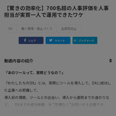
【驚きの効率化】700名超の人事評価を人事
担当が実質一人で運用できたワケ
DX
働く環境・風土づくり
生産性向上
シェア
ツイート
ブックマーク
動画内容の紹介
「あのツールって、実際どうなの？」
『わたしたちのDX』とは、実際にツールを導入して、DXに成功し
た企業へお邪魔して、
導入前の課題、ツールとの出会い、導入から運用までの道のりな
ど、 DXまでの成功体験 を ”忌憚なく”お伺いする企画です。
ツール導入企業の生の声は、あなたの／わたしたちの声でもあり