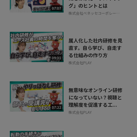
グ」のヒントとは
相談を希望する
07:07
無料
株式会社ベネッセコーポレーシ
ョン
属人化した社内研修を見
直す。自ら学び、自走す
る仕組みの作り方
09:31
株式会社PLAY
無意味なオンライン研修
になっていない？視聴と
理解度を促進する工...
07:22
株式会社PLAY