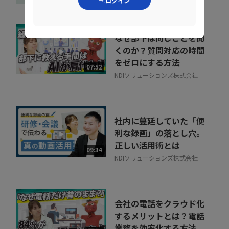
ログイン
ル
なぜ部下は同じことを聞
くのか？質問対応の時間
をゼロにする方法
07:52
NDIソリューションズ株式会社
社内に蔓延していた「便
利な録画」の落とし穴。
正しい活用術とは
09:34
NDIソリューションズ株式会社
会社の電話をクラウド化
するメリットとは？電話
業務を効率化する方法