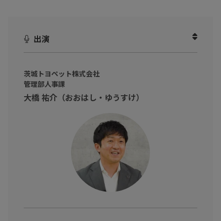
ます。
《発見》
「あ、この課題はわたしたちと同じだ！」
出演
《学び》
「なるほど、こうやって浸透させればいいのか」
《希望》
「ツールを導入したら、わたしたちの未来が変わるかも
しれない！」
茨城トヨペット株式会社
管理部人事課
今回は、入社から退職までの人事労務業務を一気通貫のワンスト
大橋 祐介（おおはし・ゆうすけ）
ップで支援する「One人事」を利用している
茨城トヨペット株
式会社様
にインタビューさせていただきました。
年2回の人事評価運用に年間800時間かかっていたという 茨城ト
ヨペット株式会社様 は、なぜ「One人事」を利用しているので
しょうか？
それでは、
『わたしたちのDX』
、伺っていきましょう。