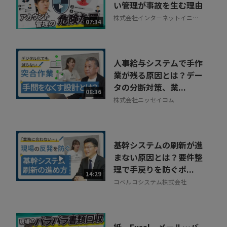
い管理が事故を生む理由
株式会社インターネットイニシ
07:34
アティブ
人事給与システムで手作
業が残る原因とは？デー
タの分断対策、業...
08:36
株式会社ニッセイコム
基幹システムの刷新が進
まない原因とは？要件整
理で手戻りを防ぐポ...
14:29
コベルコシステム株式会社