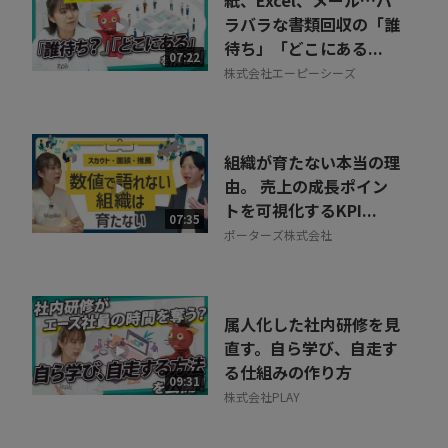
紙、Excel、メール…バ
ラバラな書類回収の「誰
待ち」「どこにある...
07:22
株式会社エーピーシーズ
組織が育たない本当の理
由。 売上の成長ポイン
トを可視化するKPI...
07:35
ポーターズ株式会社
属人化した社内研修を見
直す。自ら学び、自走す
る仕組みの作り方
09:31
株式会社PLAY