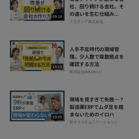
社、回り続ける会社。そ
の違いを生む仕組み...
09:28
アステリア株式会社
人手不足時代の現場管
理。少人数で複数拠点を
確認する方法
10:19
株式会社MetaMoJi
現場を見すぎて失敗…？
製造業ERPでムダ足を踏
まないためのイロハ
10:45
京セラコミュニケーションシス
テム株式会社