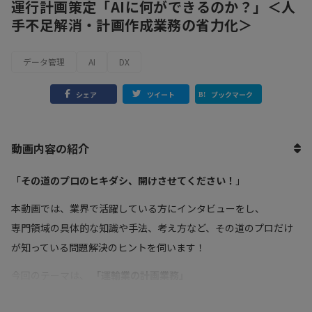
運行計画策定「AIに何ができるのか？」＜人
手不足解消・計画作成業務の省力化＞
データ管理
AI
DX
シェア
ツイート
ブックマーク
動画内容の紹介
「
その道のプロのヒキダシ、開けさせてください！
」
本動画では、業界で活躍している方にインタビューをし、
専門領域の具体的な知識や手法、考え方など、その道のプロだけ
が知っている問題解決のヒントを伺います！
今回のテーマは、
「運輸業の計画業務」
普段利用しているバスや鉄道の運行計画などを作成する”計画業