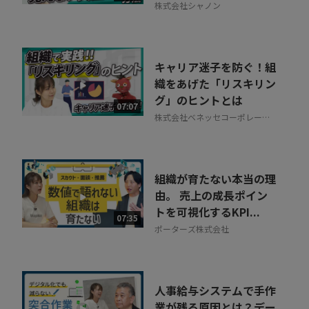
株式会社シャノン
キャリア迷子を防ぐ！組
織をあげた「リスキリン
グ」のヒントとは
07:07
株式会社ベネッセコーポレーシ
ョン
組織が育たない本当の理
由。 売上の成長ポイン
トを可視化するKPI...
07:35
ポーターズ株式会社
人事給与システムで手作
業が残る原因とは？デー