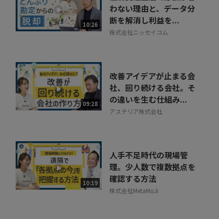
わない理由と、データ分
断を解消し利益を...
10:26
株式会社ニッセイコム
改善アイデアが止まる会
社、回り続ける会社。そ
の違いを生む仕組み...
09:28
アステリア株式会社
人手不足時代の現場管
理。少人数で複数拠点を
確認する方法
10:19
株式会社MetaMoJi