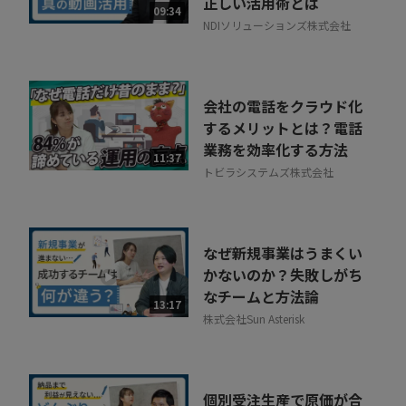
正しい活用術とは
09:34
NDIソリューションズ株式会社
会社の電話をクラウド化
するメリットとは？電話
業務を効率化する方法
11:37
トビラシステムズ株式会社
なぜ新規事業はうまくい
かないのか？失敗しがち
なチームと方法論
13:17
株式会社Sun Asterisk
個別受注生産で原価が合