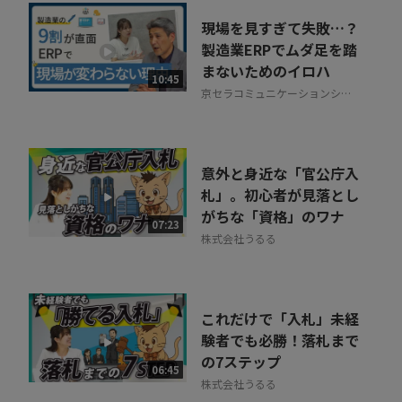
現場を見すぎて失敗…？
製造業ERPでムダ足を踏
まないためのイロハ
10:45
京セラコミュニケーションシス
テム株式会社
意外と身近な「官公庁入
札」。初心者が見落とし
がちな「資格」のワナ
07:23
株式会社うるる
これだけで「入札」未経
験者でも必勝！落札まで
の7ステップ
06:45
株式会社うるる