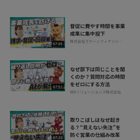
督促に費やす時間を事業
成果に集中投下
株式会社ラクーンフィナンシャ
07:05
ル
なぜ部下は同じことを聞
くのか？質問対応の時間
をゼロにする方法
07:52
NDIソリューションズ株式会社
取りこぼしはなぜ起き
る？“見えない失注”を
防ぐ営業の仕組み改革
07:20