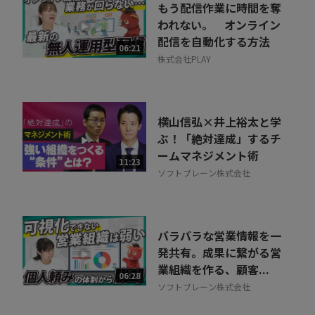
もう配信作業に時間を奪
われない。 オンライン
配信を自動化する方法
06:21
株式会社PLAY
横山信弘×井上裕太と学
ぶ！「絶対達成」するチ
ームマネジメント術
11:23
ソフトブレーン株式会社
バラバラな営業情報を一
発共有。成果に繋がる営
業組織を作る、顧客...
06:28
ソフトブレーン株式会社