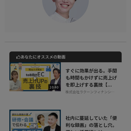
あなたにオススメの動画
動画でご紹介しているサービスについて
お気軽にご相談・ご質問いただけます！
すぐに効果が出る。手間
30秒でお申し込み可能
も時間もかけずに売上げ
を即上げする裏技【...
相談を希望する
10:40
無料
株式会社ラクーンフィナンシャ
ル
社内に蔓延していた「便
利な録画」の落とし穴。