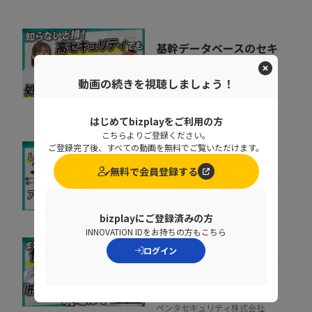
基幹データベースのセキ
ュリティを強化するとき
に処理速度を落と...
動画の続きを視聴しましょう！
07:02
ペンタセキュリティ株式会社
はじめてbizplayをご利用の方
こちらよりご登録ください。
ご登録完了後、すべての動画を無料でご覧いただけます。
増え続けるID、見きれな
無料で会員登録する
い管理が事故を生む理由
株式会社インターネットイニシ
07:34
アティブ
bizplayにご登録済みの方
INNOVATION IDをお持ちの方もこちら
ログイン
「私たちは安全だ」と思
い込んでいる組織に告
ぐ！70万を超える...
10:20
ペンタセキュリティ株式会社