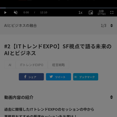
Loaded
:
Playback
4.94%
自動
1x
Current
0:00
/
Duration
12:10
Rate
Play
Unmute
Picture-
(270p)
Full
in-
Picture
Time
AIとビジネスの融合
1
/
3
#2【ITトレンドEXPO】SF視点で語る未来の
AIとビジネス
AI
ITトレンドEXPO
経営戦略
シェア
ツイート
ブックマーク
動画内容の紹介
過去に開催したITトレンドEXPOのセッションの中から
事務局おすすめの厳選セッションをお届け！