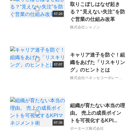
取りこぼしはなぜ起き
る？“見えない失注”を防
07:20
ぐ営業の仕組み改革
株式会社シャノン
キャリア迷子を防ぐ！組
織をあげた「リスキリン
07:07
グ」のヒントとは
株式会社ベネッセコーポレーシ
ョン
組織が育たない本当の理
由。 売上の成長ポイン
トを可視化するKPI...
07:35
ポーターズ株式会社