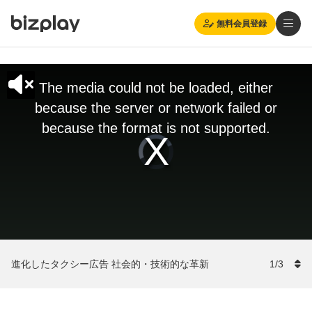
無料会員登録
This
is
The media could not be loaded, either
a
modal
because the server or network failed or
window.
because the format is not supported.
Video
Player
is
loading.
進化したタクシー広告 社会的・技術的な革新
1
/
3