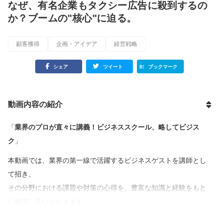
なぜ、有名企業もタクシー広告に殺到するの
か？ブームの"核心"に迫る。
顧客獲得
企画・アイデア
経営戦略
シェア
ツイート
ブックマーク
動画内容の紹介
「
業界のプロが直々に講義！ビジネススクール、略してビジス
ク
」
本動画では、業界の第一線で活躍するビジネスゲストを講師とし
て招き、
その分野における課題や対策の心得を、豊富な知識と経験をもと
に解説していただきます。