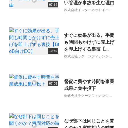
い管理が事故を生む理由
07:34
株式会社インターネットイニシ
アティブ
すぐに効果が出る。手間
も時間もかけずに売上げ
を即上げする裏技【...
10:40
株式会社ラクーンフィナンシャ
ル
督促に費やす時間を事業
07:05
成果に集中投下
株式会社ラクーンフィナンシャ
ル
なぜ部下は同じことを聞
くのか？質問対応の時間