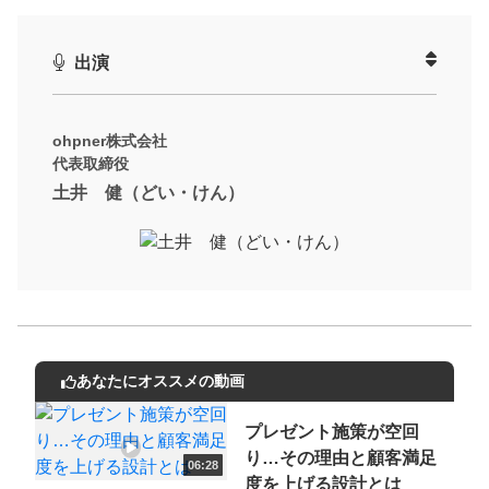
今回のテーマは、「**タクシー広告の最前線 **」
今や目にする機会が増えたタクシー広告。
出演
タブレット端末の普及や著名タレントの起用などにより、視聴体
験は大きく進化しています。
認知拡大にとどまらず、採用活動やインナーブランディングにも
ohpner株式会社
代表取締役
活用の幅が広がっているタクシー広告の実態に迫ります！
土井 健（どい・けん）
今回のビジネスゲストは、タクシー広告の現場に精通する土井 健
氏。
タクシー広告がここまで普及した背景から、活用の最新トレン
ド、出稿時の注意点まで、
実践的なノウハウをわかりやすく解説していただきます。
あなたにオススメの動画
動画でご紹介しているサービスについて
お気軽にご相談・ご質問いただけます！
プレゼント施策が空回
30秒でお申し込み可能
り…その理由と顧客満足
06:28
度を上げる設計とは