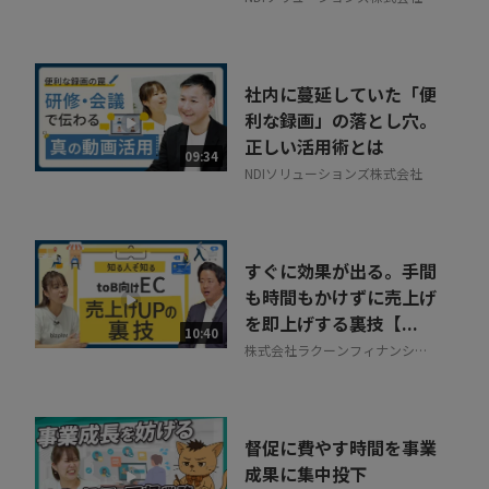
社内に蔓延していた「便
利な録画」の落とし穴。
正しい活用術とは
09:34
NDIソリューションズ株式会社
すぐに効果が出る。手間
も時間もかけずに売上げ
を即上げする裏技【...
10:40
株式会社ラクーンフィナンシャ
ル
督促に費やす時間を事業
成果に集中投下