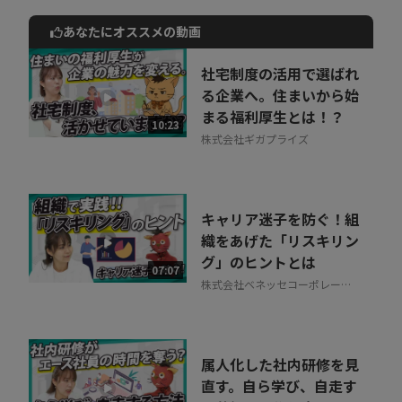
あなたにオススメの動画
動画でご紹介しているサービスについて
お気軽にご相談・ご質問いただけます！
社宅制度の活用で選ばれ
30秒でお申し込み可能
る企業へ。住まいから始
まる福利厚生とは！？
相談を希望する
10:23
無料
株式会社ギガプライズ
キャリア迷子を防ぐ！組
織をあげた「リスキリン
グ」のヒントとは
07:07
株式会社ベネッセコーポレーシ
ョン
属人化した社内研修を見
直す。自ら学び、自走す