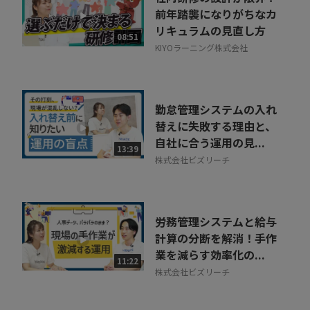
前年踏襲になりがちなカ
リキュラムの見直し方
08:51
KIYOラーニング株式会社
勤怠管理システムの入れ
替えに失敗する理由と、
自社に合う運用の見...
13:39
株式会社ビズリーチ
労務管理システムと給与
計算の分断を解消！手作
業を減らす効率化の...
11:22
株式会社ビズリーチ