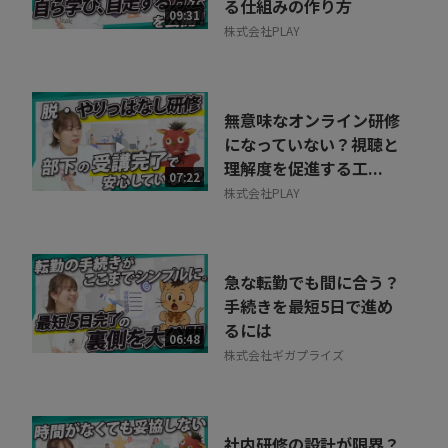
る仕組みの作り方
09:31
株式会社PLAY
無意味なオンライン研修
になっていない？視聴と
理解度を促進する工...
07:22
株式会社PLAY
急な転勤でも間に合う？
手続きを最短5日で進め
るには
06:48
株式会社ギガプライズ
社内研修の設計が限界？