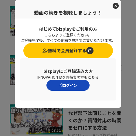
動画の続きを視聴しましょう！
取りこぼしはなぜ起き
る？“見えない失注”を
防ぐ営業の仕組み改革
はじめてbizplayをご利用の方
07:20
こちらよりご登録ください。
株式会社シャノン
ご登録完了後、すべての動画を無料でご覧いただけます。
無料で会員登録する
会社の電話をクラウド化
するメリットとは？電話
bizplayにご登録済みの方
INNOVATION IDをお持ちの方もこちら
業務を効率化する方法
11:37
ログイン
トビラシステムズ株式会社
なぜ部下は同じことを聞
くのか？質問対応の時間
をゼロにする方法
07:52
NDIソリューションズ株式会社