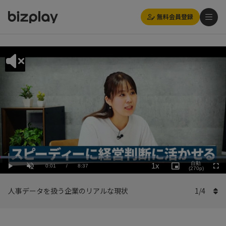
無料会員登録
Loaded
:
Playback
6.97%
自動
1x
Current
0:01
/
Duration
8:37
Rate
Play
Unmute
Picture-
(270p)
Full
in-
Picture
Time
人事データを扱う企業のリアルな現状
1
/
4