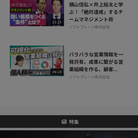
横山信弘×井上裕太と学
ぶ！「絶対達成」するチ
ームマネジメント術
11:23
ソフトブレーン株式会社
バラバラな営業情報を一
発共有。成果に繋がる営
業組織を作る、顧客...
06:28
ソフトブレーン株式会社
特集