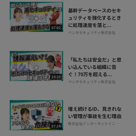
基幹データベースのセキ
ュリティを強化するとき
に処理速度を落と...
07:02
ペンタセキュリティ株式会社
「私たちは安全だ」と思
い込んでいる組織に告
ぐ！70万を超える...
10:20
ペンタセキュリティ株式会社
増え続けるID、見きれな
い管理が事故を生む理由
株式会社インターネットイニシ
07:34
アティブ