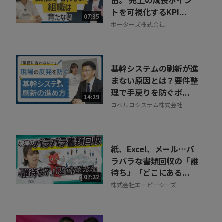
由。 売上の成長ポイン
トを可視化するKPI...
07:35
ポーターズ株式会社
基幹システムの刷新が進
まない原因とは？要件整
理で手戻りを防ぐポ...
14:29
コベルコシステム株式会社
紙、Excel、メール…バ
ラバラな書類回収の「誰
待ち」「どこにある...
07:22
株式会社エーピーシーズ