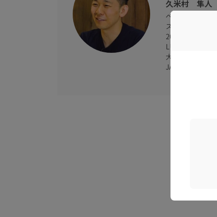
久米村 隼人
ベネッセ、マク
ス領域の新規事
2019年、デー
LUCTを設立。
大阪府立大学大
JAXA J-SPA