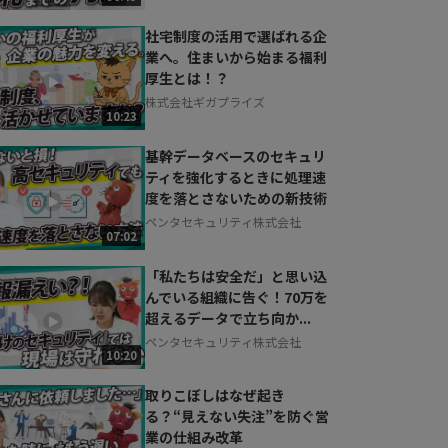
社宅制度の活用で選ばれる企
業へ。住まいから始まる福利
厚生とは！？
株式会社ギガプライズ
10:23
基幹データベースのセキュリ
ティを強化するときに処理速
度を落とさないための新技術
ペンタセキュリティ株式会社
07:02
「私たちは安全だ」と思い込
んでいる組織に告ぐ！70万を
超えるデータで立ち向か...
ペンタセキュリティ株式会社
10:20
取りこぼしはなぜ起き
る？“見えない失注”を防ぐ営
業の仕組み改革