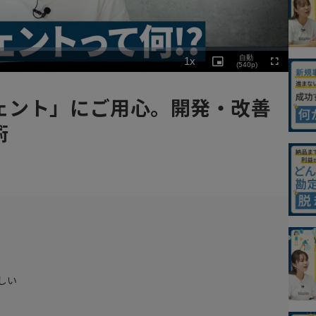
Playback
自動
1x
Rate
Picture-
(540p)
Fullscreen
in-
Picture
ェント」にご用心。開発・改善
術
しい