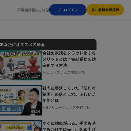
ログイン
無料会員登録
動画掲載のご相談
あなたにオススメの動画
会社の電話をクラウド化する
メリットとは？電話業務を効
動画でご紹介しているサービスについて
率化する方法
お気軽にご相談・ご質問いただけます！
トビラシステムズ株式会社
30秒でお申し込み可能
11:37
相談を希望する
無料
社内に蔓延していた「便利な
録画」の落とし穴。正しい活
用術とは
NDIソリューションズ株式会社
09:34
すぐに効果が出る。手間も時
間もかけずに売上げを即上げ