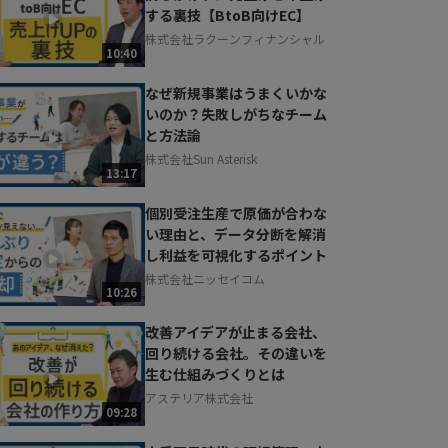
する裏技【BtoB向けEC】
株式会社ラクーンフィナンシャル
10:40
なぜ新規事業はうまくいかな
いのか？失敗しがちなチーム
と方法論
株式会社Sun Asterisk
13:17
個別受注生産で原価が合わな
い理由と、データ分断を解消
し利益を可視化するポイント
株式会社ニッセイコム
10:26
改善アイデアが止まる会社、
回り続ける会社。その違いを
生む仕組みづくりとは
アステリア株式会社
09:28