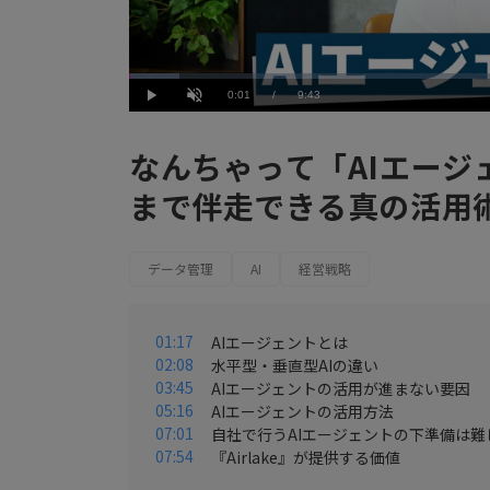
Loaded
:
6.18%
Current
0:01
/
Duration
9:43
Play
Unmute
Time
なんちゃって「AIエージ
まで伴走できる真の活用
データ管理
AI
経営戦略
01:17
AIエージェントとは
02:08
水平型・垂直型AIの違い
03:45
AIエージェントの活用が進まない要因
05:16
AIエージェントの活用方法
07:01
自社で行うAIエージェントの下準備は難
07:54
『Airlake』が提供する価値