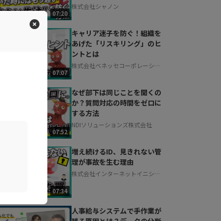
株式会社シャノン
07:20
キャリア迷子を防ぐ！組織を
あげた「リスキリング」のヒ
ントとは
株式会社ベネッセコーポレーショ
07:07
ン
なぜ部下は同じことを聞くの
か？質問対応の時間をゼロに
する方法
NDIソリューションズ株式会社
07:52
増え続けるID、見きれない管
理が事故を生む理由
株式会社インターネットイニシア
ティブ
07:34
人事給与システムで手作業が
残る原因とは？データの分断