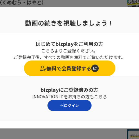
（くめむら・はやと）
ロミル、リクルート、日本経済新聞社などでデータサイエン
業を多数創出
動画の続きを視聴しましょう！
タとサイエンスの力で社会課題を解決するべく株式会社DATAF
JAXAベンチャーとして、幅広い業界で30超の事業をローンチ
学院（数理工学）、早稲田大学大学院（MBA）修了
RCプロデューサー
はじめてbizplayをご利用の方
こちらよりご登録ください。
ご登録完了後、すべての動画を無料でご覧いただけます。
無料で会員登録する
bizplayにご登録済みの方
INNOVATION IDをお持ちの方もこちら
ログイン