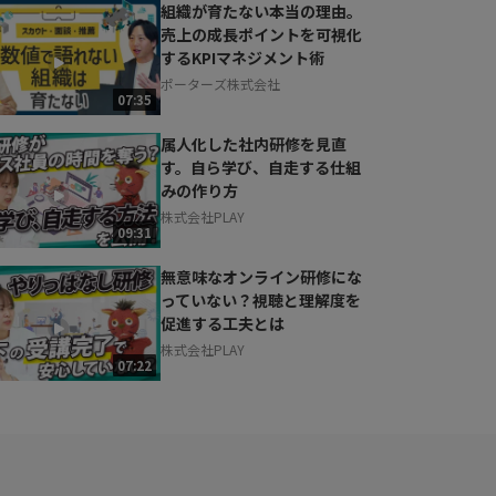
組織が育たない本当の理由。
売上の成長ポイントを可視化
するKPIマネジメント術
ポーターズ株式会社
07:35
属人化した社内研修を見直
す。自ら学び、自走する仕組
みの作り方
株式会社PLAY
09:31
無意味なオンライン研修にな
っていない？視聴と理解度を
促進する工夫とは
株式会社PLAY
07:22