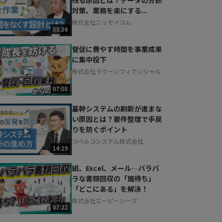
対策、業務を楽にする...
株式会社ニッセイコム
08:36
督促に費やす時間を事業成果
に集中投下
株式会社ラクーンフィナンシャル
07:05
基幹システムの刷新が進まな
い原因とは？要件整理で手戻
りを防ぐポイント
コベルコシステム株式会社
14:29
紙、Excel、メール…バラバ
ラな書類回収の「誰待ち」
「どこにある」を解決！
株式会社エーピーシーズ
07:22