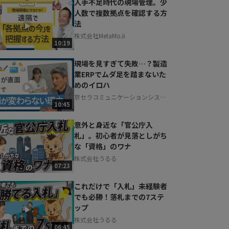
人手不足時代の現場管理。少
人数で複数拠点を確認する方
法
株式会社MetaMoJi
10:19
現場を見すぎて失敗…？製造
業ERPでムダ足を踏まないた
めのイロハ
京セラコミュニケーションシステ
10:45
ム株式会社
意外と身近な「官公庁入
札」。初心者が見落としがち
な「資格」のワナ
株式会社うるる
07:23
これだけで「入札」未経験者
でも必勝！落札までの7ステ
ップ
株式会社うるる
06:45