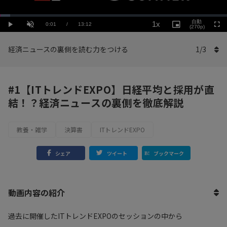
Loaded
:
Playback
4.55%
自動
1x
Current
0:01
/
Duration
13:12
Rate
Play
Unmute
Picture-
(270p)
Full
in-
Picture
Time
経済ニュースの裏側を読む力をつける
1
/
3
#1【ITトレンドEXPO】日経平均と採用が直
結！？経済ニュースの裏側を徹底解説
教養・雑学
決算書
ITトレンドEXPO
シェア
ツイート
ブックマーク
動画内容の紹介
過去に開催したITトレンドEXPOのセッションの中から