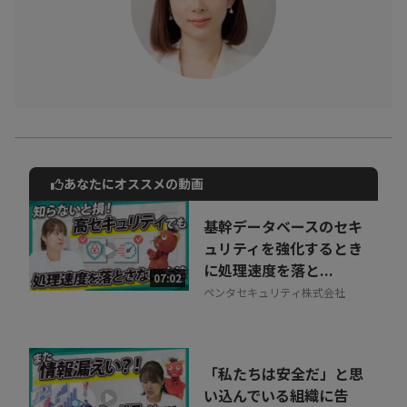
あなたにオススメの動画
動画でご紹介しているサービスについて
お気軽にご相談・ご質問いただけます！
基幹データベースのセキ
30秒でお申し込み可能
ュリティを強化するとき
に処理速度を落と...
相談を希望する
07:02
無料
ペンタセキュリティ株式会社
「私たちは安全だ」と思
い込んでいる組織に告