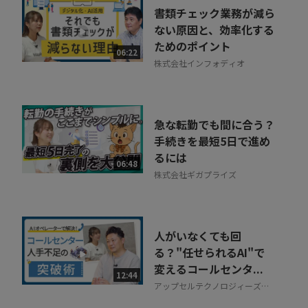
書類チェック業務が減ら
ない原因と、効率化する
ためのポイント
06:22
株式会社インフォディオ
急な転勤でも間に合う？
手続きを最短5日で進め
るには
06:48
株式会社ギガプライズ
人がいなくても回
る？"任せられるAI"で
変えるコールセンタ...
12:44
アップセルテクノロジィーズ株
式会社