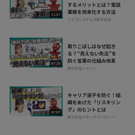
するメリットとは？電話
業務を効率化する方法
11:37
トビラシステムズ株式会社
取りこぼしはなぜ起き
る？“見えない失注”を
防ぐ営業の仕組み改革
07:20
株式会社シャノン
キャリア迷子を防ぐ！組
織をあげた「リスキリン
グ」のヒントとは
07:07
株式会社ベネッセコーポレーシ
ョン