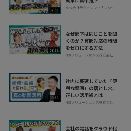
成果に集中投下
株式会社ラクーンフィナンシャ
07:05
ル
なぜ部下は同じことを聞
くのか？質問対応の時間
をゼロにする方法
07:52
NDIソリューションズ株式会社
社内に蔓延していた「便
利な録画」の落とし穴。
正しい活用術とは
09:34
NDIソリューションズ株式会社
会社の電話をクラウド化