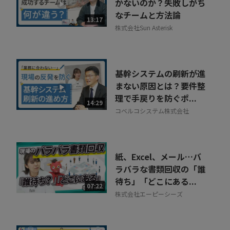
かないのか？失敗しがち
なチームと方法論
13:17
株式会社Sun Asterisk
基幹システムの刷新が進
まない原因とは？要件整
理で手戻りを防ぐポ...
14:29
コベルコシステム株式会社
紙、Excel、メール…バ
ラバラな書類回収の「誰
待ち」「どこにある...
07:22
株式会社エーピーシーズ