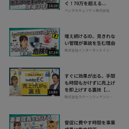
ぐ！70万を超える...
10:20
ペンタセキュリティ株式会社
増え続けるID、見きれな
い管理が事故を生む理由
株式会社インターネットイニシ
07:34
アティブ
すぐに効果が出る。手間
も時間もかけずに売上げ
を即上げする裏技【...
10:40
株式会社ラクーンフィナンシャ
ル
督促に費やす時間を事業