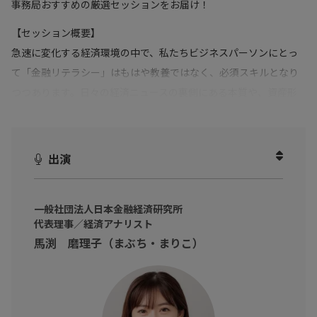
事務局おすすめの厳選セッションをお届け！
【セッション概要】
急速に変化する経済環境の中で、私たちビジネスパーソンにとっ
て「金融リテラシー」はもはや教養ではなく、必須スキルとなり
つつあります。日々の経済ニュースの裏側にある本質や、資産形
成・投資判断に必要な考え方を、どれだけ理解できているでしょ
うか？本講演では、経済アナリストとして多数のメディア出演や
執筆を通じて「わかりやすく経済を伝える」ことに定評のある馬
出演
渕磨理子さんをお迎えし、金融・経済の基礎を“今すぐ使える視
点”で解説いただきます。インフレ、金利、為替、金融政策…一見
一般社団法人日本金融経済研究所
難しそうなキーワードも、ビジネスと生活に直結するテーマとし
代表理事／経済アナリスト
て学べる絶好の機会。経済の流れを自分ごととして捉え、未来を
馬渕 磨理子（まぶち・まりこ）
切り拓くためのヒントをぜひ受け取ってください。