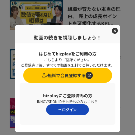
組織が育たない本当の理
由。 売上の成長ポイン
トを可視化するKPI...
07:35
ポーターズ株式会社
動画の続きを視聴しましょう！
はじめてbizplayをご利用の方
人事給与システムで手作
こちらよりご登録ください。
業が残る原因とは？デー
ご登録完了後、すべての動画を無料でご覧いただけます。
タの分断対策、業...
無料で会員登録する
08:36
株式会社ニッセイコム
bizplayにご登録済みの方
INNOVATION IDをお持ちの方もこちら
横山信弘×井上裕太と学
ログイン
ぶ！「絶対達成」するチ
ームマネジメント術
11:23
ソフトブレーン株式会社