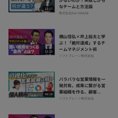
かないのか？失敗しがち
なチームと方法論
13:17
株式会社Sun Asterisk
横山信弘×井上裕太と学
ぶ！「絶対達成」するチ
ームマネジメント術
11:23
ソフトブレーン株式会社
バラバラな営業情報を一
発共有。成果に繋がる営
業組織を作る、顧客...
06:28
ソフトブレーン株式会社