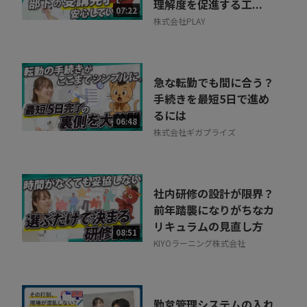
理解度を促進する工...
07:22
株式会社PLAY
急な転勤でも間に合う？
手続きを最短5日で進め
るには
06:48
株式会社ギガプライズ
社内研修の設計が限界？
前年踏襲になりがちなカ
リキュラムの見直し方
08:51
KIYOラーニング株式会社
勤怠管理システムの入れ