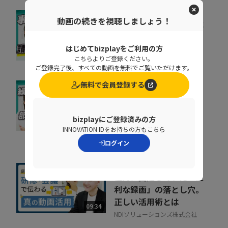
動画の続きを視聴しましょう！
督促に費やす時間を事業
成果に集中投下
はじめてbizplayをご利用の方
株式会社ラクーンフィナンシャ
07:05
こちらよりご登録ください。
ル
ご登録完了後、すべての動画を無料でご覧いただけます。
無料で会員登録する
なぜ部下は同じことを聞
くのか？質問対応の時間
をゼロにする方法
bizplayにご登録済みの方
07:52
INNOVATION IDをお持ちの方もこちら
NDIソリューションズ株式会社
ログイン
社内に蔓延していた「便
利な録画」の落とし穴。
正しい活用術とは
09:34
NDIソリューションズ株式会社