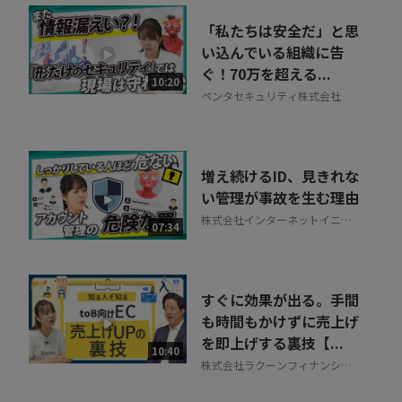
「私たちは安全だ」と思
い込んでいる組織に告
ぐ！70万を超える...
10:20
ペンタセキュリティ株式会社
増え続けるID、見きれな
い管理が事故を生む理由
株式会社インターネットイニシ
07:34
アティブ
すぐに効果が出る。手間
も時間もかけずに売上げ
を即上げする裏技【...
10:40
株式会社ラクーンフィナンシャ
ル