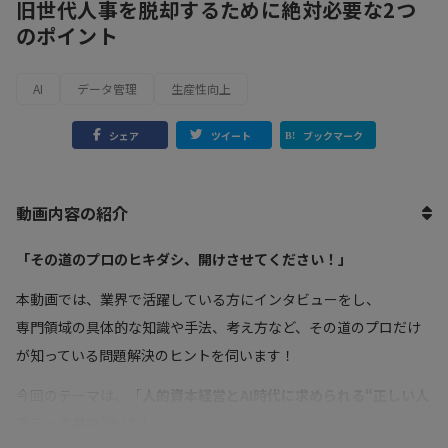
旧世代人事を脱却するために絶対必要な2つ
のポイント
AI
データ管理
生産性向上
シェア
ツイート
ブックマーク
動画内容の紹介
「その道のプロのヒキダシ、開けさせてください！」
本動画では、業界で活躍している方にインタビューをし、
専門領域の具体的な知識や手法、考え方など、その道のプロだけ
が知っている問題解決のヒントを伺います！
今回のテーマは、「
人的資本経営とAI時代に求められる“正しい人
事データ基盤”とは？
」