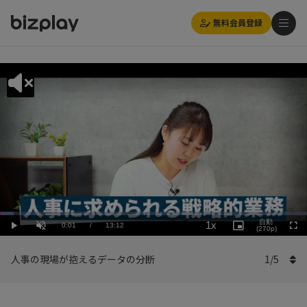
無料会員登録
Loaded
:
Playback
4.55%
自動
1x
Current
0:01
/
Duration
13:12
Rate
Play
Unmute
Picture-
(270p)
Full
in-
Picture
Time
人事の現場が抱えるデータの分断
1
/
5