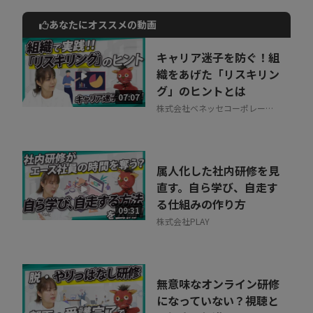
あなたにオススメの動画
動画でご紹介しているサービスについて
お気軽にご相談・ご質問いただけます！
キャリア迷子を防ぐ！組
30秒でお申し込み可能
織をあげた「リスキリン
グ」のヒントとは
相談を希望する
07:07
無料
株式会社ベネッセコーポレーシ
ョン
属人化した社内研修を見
直す。自ら学び、自走す
る仕組みの作り方
09:31
株式会社PLAY
無意味なオンライン研修
になっていない？視聴と