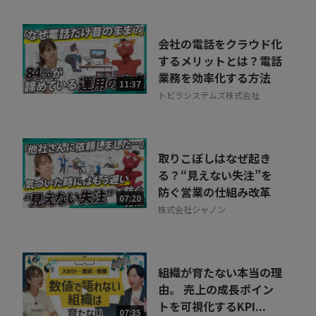
会社の電話をクラウド化
するメリットとは？電話
業務を効率化する方法
11:37
トビラシステムズ株式会社
取りこぼしはなぜ起き
る？“見えない失注”を
防ぐ営業の仕組み改革
07:20
株式会社シャノン
組織が育たない本当の理
由。 売上の成長ポイン
トを可視化するKPI...
07:35