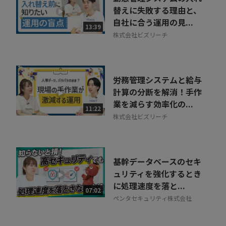
替えに失敗する理由と、
自社に合う運用の見...
13:39
株式会社ビズリーチ
労務管理システムと給与
計算の分断を解消！手作
業を減らす効率化の...
11:22
株式会社ビズリーチ
基幹データベースのセキ
ュリティを強化するとき
に処理速度を落と...
07:02
ペンタセキュリティ株式会社