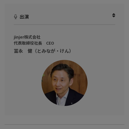
人的資本経営やAI活用が注目される中で、
現場の多くが直面しているのが「情報バラバラ問題」です。
出演
勤怠・給与・評価…それぞれシステムはあるのに連携されず、
CSVをかき集め、整合性を取る作業に追われてしまう。
その結果、経営判断に必要な問いに“すぐ答えられない”という深
jinjer株式会社
代表取締役社長 CEO
刻な課題が生まれています。
冨永 健（とみなが・けん）
本動画では、冨永 健 氏（jinjer株式会社 代表取締役社長 CEO）を
お招きし、
「データの分断」をどう解消し、AIが本来の力を発揮できる“正し
い人事データ基盤”をどう整えるのか。
そして、AI時代の人事がどのように変化していくのかについて、
具体的に伺いました！
※動画内のデータや実数、所属・肩書は撮影当時のものです。