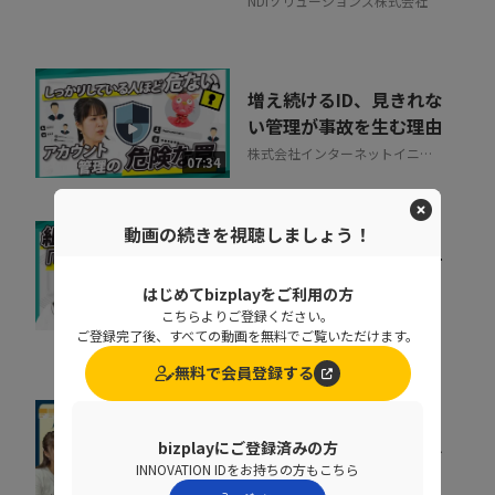
NDIソリューションズ株式会社
増え続けるID、見きれな
い管理が事故を生む理由
株式会社インターネットイニシ
07:34
アティブ
動画の続きを視聴しましょう！
キャリア迷子を防ぐ！組
織をあげた「リスキリン
はじめてbizplayをご利用の方
グ」のヒントとは
こちらよりご登録ください。
07:07
株式会社ベネッセコーポレーシ
ご登録完了後、すべての動画を無料でご覧いただけます。
ョン
無料で会員登録する
すぐに効果が出る。手間
bizplayにご登録済みの方
も時間もかけずに売上げ
INNOVATION IDをお持ちの方もこちら
を即上げする裏技【...
10:40