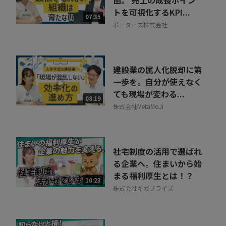
由。 売上の成長ポイン
トを可視化するKPI...
相談を希望する
07:35
無料
ポーターズ株式会社
建設業の属人化脱却に第
一歩を。自分が使えなく
ても現場が変わる...
08:19
株式会社MetaMoJi
社宅制度の活用で選ばれ
る企業へ。住まいから始
まる福利厚生とは！？
10:23
株式会社ギガプライズ