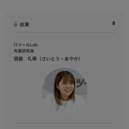
本動画では、Googleの生成AI「Gemini」をはじめ、情報を整
理・構造化する「NotebookLM」、AIによる動画生成ツール「Go
出演
ogle Vids」を組み合わせた最新のワークフローをデモで公開。膨
大なCSVデータからボトルネックを数秒で特定し、そのまま経営
層向けのレポートや動画プレゼン資料へ落とし込む具体的な手順
ITツールLab.
を提示します。
先輩研究員
齋藤 礼華（さいとう・あやか）
また、AIから精度の高い回答を引き出すための「プロンプトの4要
素」など、
実務に役立つ具体的なポイント
も紹介。個人の時短に
留まらず、チームの意思決定を加速させる「超高タイパ組織」へ
の転換を提案します。
※動画内のデータや実数、所属・肩書は撮影当時のものです