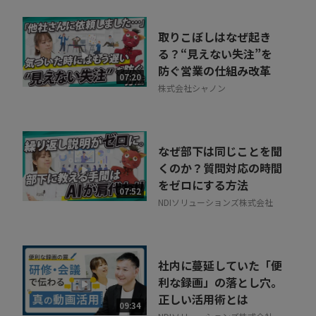
取りこぼしはなぜ起き
る？“見えない失注”を
防ぐ営業の仕組み改革
07:20
株式会社シャノン
なぜ部下は同じことを聞
くのか？質問対応の時間
をゼロにする方法
07:52
NDIソリューションズ株式会社
社内に蔓延していた「便
利な録画」の落とし穴。
正しい活用術とは
09:34