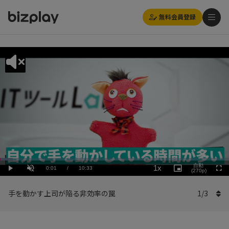
無料会員登録
Loaded
:
Playback
5.69%
自動
1x
Current
0:01
/
Duration
10:33
Rate
Play
Unmute
Picture-
(270p)
Full
in-
Picture
Time
手を動かす上司が陥る非効率の罠
1
/
3