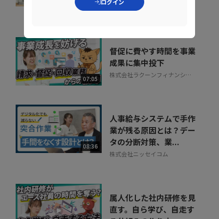
ログイン
株式会社ラクーンフィナンシャ
ル
督促に費やす時間を事業
成果に集中投下
株式会社ラクーンフィナンシャ
07:05
ル
人事給与システムで手作
業が残る原因とは？デー
タの分断対策、業...
08:36
株式会社ニッセイコム
属人化した社内研修を見
直す。自ら学び、自走す