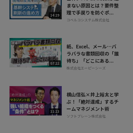
まない原因とは？要件整
理で手戻りを防ぐポ...
14:29
コベルコシステム株式会社
紙、Excel、メール…バ
ラバラな書類回収の「誰
待ち」「どこにある...
07:22
株式会社エーピーシーズ
横山信弘×井上裕太と学
ぶ！「絶対達成」するチ
ームマネジメント術
11:23
ソフトブレーン株式会社