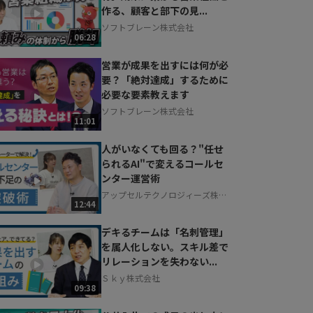
作る、顧客と部下の見...
ソフトブレーン株式会社
06:28
営業が成果を出すには何が必
要？「絶対達成」するために
必要な要素教えます
ソフトブレーン株式会社
11:01
人がいなくても回る？"任せ
られるAI"で変えるコールセ
ンター運営術
アップセルテクノロジィーズ株式
12:44
会社
デキるチームは「名刺管理」
を属人化しない。スキル差で
リレーションを失わない...
Ｓｋｙ株式会社
09:38