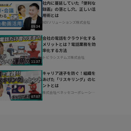
社内に蔓延していた「便利な
録画」の落とし穴。正しい活
用術とは
NDIソリューションズ株式会社
09:34
会社の電話をクラウド化する
メリットとは？電話業務を効
率化する方法
トビラシステムズ株式会社
11:37
キャリア迷子を防ぐ！組織を
あげた「リスキリング」のヒ
ントとは
株式会社ベネッセコーポレーショ
07:07
ン