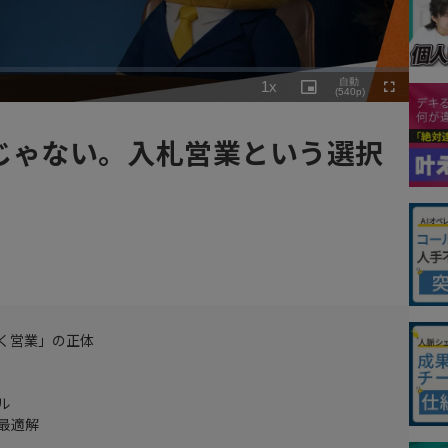
Playback
自動
1x
Rate
Picture-
(540p)
Fullscreen
in-
Picture
じゃない。入札営業という選択
く営業」の正体
ル
最適解