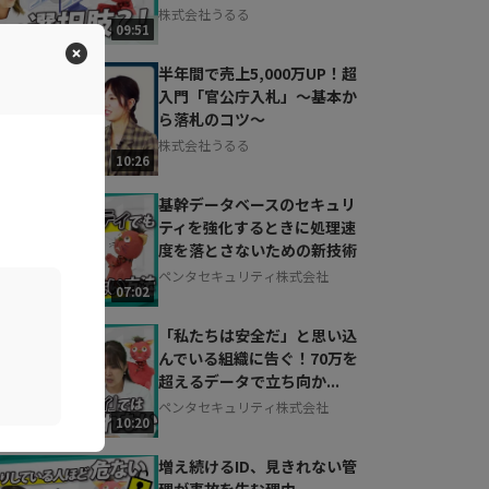
株式会社うるる
09:51
半年間で売上5,000万UP！超
入門「官公庁入札」～基本か
ら落札のコツ～
株式会社うるる
10:26
基幹データベースのセキュリ
ティを強化するときに処理速
度を落とさないための新技術
ペンタセキュリティ株式会社
07:02
「私たちは安全だ」と思い込
んでいる組織に告ぐ！70万を
超えるデータで立ち向か...
ペンタセキュリティ株式会社
10:20
増え続けるID、見きれない管
理が事故を生む理由