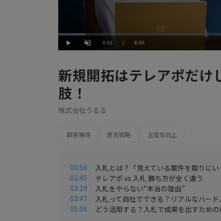
Loaded
:
7.41%
Current
0:01
/
Duration
8:06
Play
Unmute
Time
新規開拓はテレアポだけ
肢！
株式会社うるる
顧客獲得
経営戦略
生産性向上
00:56
入札とは？「見えている案件を取りにい
01:45
テレアポ vs 入札 勝ち方が全く違う
03:19
入札をやらない“本当の理由”
03:47
入札って自社でできる？リアルなハード
05:06
どう活用する？入札で成果を出すための