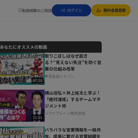
ログイン
無料会員登録
動画掲載のご相談
あなたにオススメの動画
取りこぼしはなぜ起き
る？“見えない失注”を防ぐ営
動画でご紹介しているサービスについて
業の仕組み改革
お気軽にご相談・ご質問いただけます！
株式会社シャノン
30秒でお申し込み可能
07:20
相談を希望する
無料
横山信弘×井上裕太と学ぶ！
「絶対達成」するチームマネ
ジメント術
ソフトブレーン株式会社
11:23
バラバラな営業情報を一発共
有。成果に繋がる営業組織を