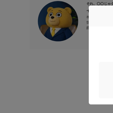
それ、〇〇じゃ
イノベア
本動画のMC
世の中の製品や
歯に衣着せぬ物