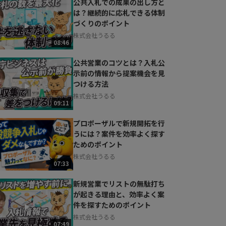
公共入札での成果の出し方と
は？継続的に応札できる体制
づくりのポイント
株式会社うるる
08:46
公共営業のコツとは？入札公
示前の情報から提案機会を見
つける方法
株式会社うるる
09:11
プロポーザルで新規開拓を行
うには？案件を効率よく探す
ためのポイント
株式会社うるる
07:33
新規営業でリストの無駄打ち
が起きる理由と、効率よく案
件を探すためのポイント
株式会社うるる
07:49