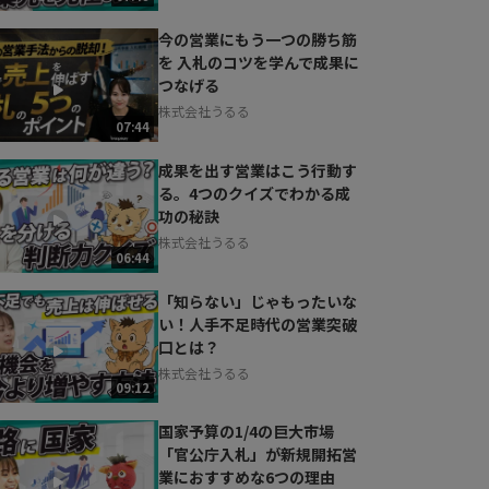
今の営業にもう一つの勝ち筋
を 入札のコツを学んで成果に
つなげる
株式会社うるる
07:44
成果を出す営業はこう行動す
る。4つのクイズでわかる成
功の秘訣
株式会社うるる
06:44
「知らない」じゃもったいな
い！人手不足時代の営業突破
口とは？
株式会社うるる
09:12
国家予算の1/4の巨大市場
「官公庁入札」が新規開拓営
業におすすめな6つの理由