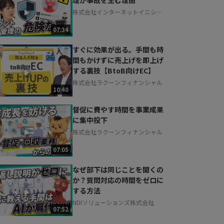
株式会社インターネットイニシア
ティブ
07:34
すぐに効果が出る。手間も時
間もかけずに売上げを即上げ
する裏技【BtoB向けEC】
株式会社ラクーンフィナンシャル
10:40
督促に費やす時間を事業成果
に集中投下
株式会社ラクーンフィナンシャル
07:05
なぜ部下は同じことを聞くの
か？質問対応の時間をゼロに
する方法
NDIソリューションズ株式会社
07:52