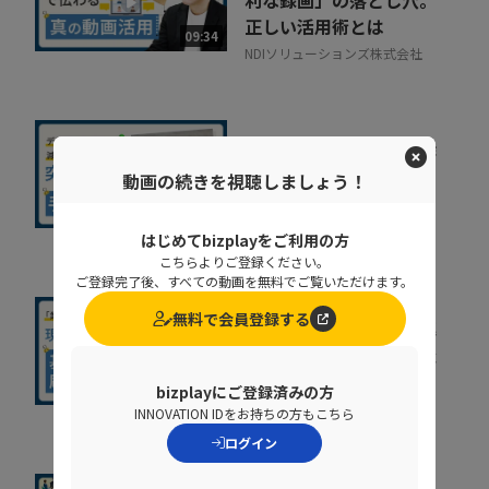
正しい活用術とは
09:34
NDIソリューションズ株式会社
人事給与システムで手作
業が残る原因とは？デー
動画の続きを視聴しましょう！
タの分断対策、業...
08:36
株式会社ニッセイコム
はじめてbizplayをご利用の方
こちらよりご登録ください。
ご登録完了後、すべての動画を無料でご覧いただけます。
無料で会員登録する
基幹システムの刷新が進
まない原因とは？要件整
理で手戻りを防ぐポ...
14:29
bizplayにご登録済みの方
コベルコシステム株式会社
INNOVATION IDをお持ちの方もこちら
ログイン