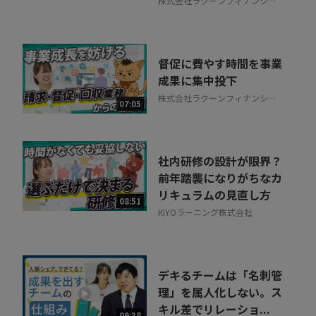
株式会社ラクーンフィナンシャ
ル
督促に費やす時間を事業
成果に集中投下
株式会社ラクーンフィナンシャ
07:05
ル
社内研修の設計が限界？
前年踏襲になりがちなカ
リキュラムの見直し方
08:51
KIYOラーニング株式会社
デキるチームは「名刺管
理」を属人化しない。ス
キル差でリレーショ...
09:38