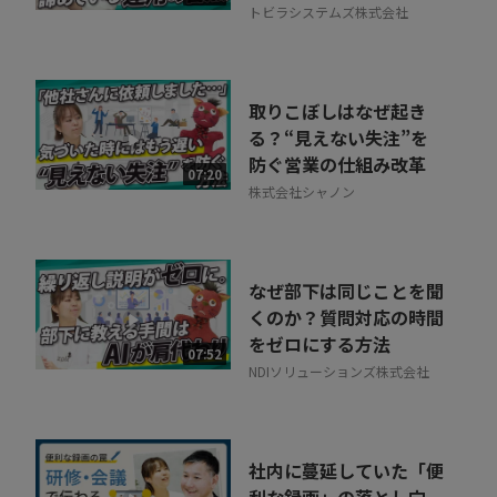
トビラシステムズ株式会社
取りこぼしはなぜ起き
る？“見えない失注”を
防ぐ営業の仕組み改革
07:20
株式会社シャノン
なぜ部下は同じことを聞
くのか？質問対応の時間
をゼロにする方法
07:52
NDIソリューションズ株式会社
社内に蔓延していた「便
利な録画」の落とし穴。