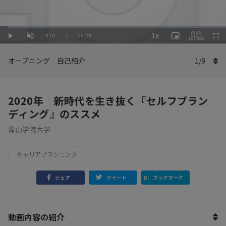
Loaded
:
Playback
3.64%
自動
1x
Current
0:01
/
Duration
16:29
Rate
Play
Unmute
Picture-
(270p)
Full
in-
Picture
Time
オープニング 自己紹介
1
/
9
2020年 新時代を生き抜く『セルフブラン
ディング』のススメ
青山学院大学
キャリアプランニング
シェア
ツイート
ブックマーク
動画内容の紹介