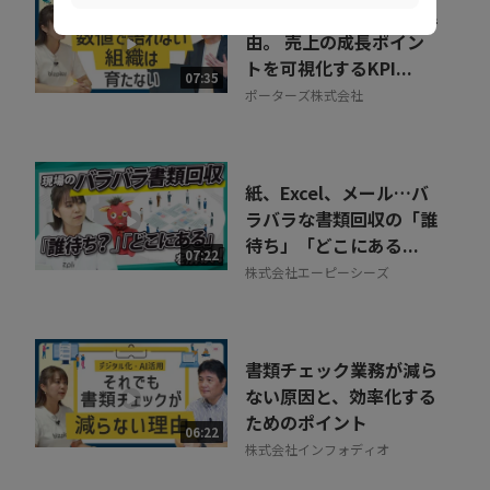
組織が育たない本当の理
由。 売上の成長ポイン
トを可視化するKPI...
07:35
ポーターズ株式会社
紙、Excel、メール…バ
ラバラな書類回収の「誰
待ち」「どこにある...
07:22
株式会社エーピーシーズ
書類チェック業務が減ら
ない原因と、効率化する
ためのポイント
06:22
株式会社インフォディオ