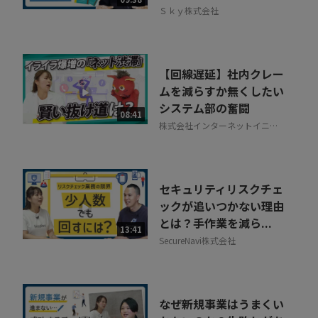
Ｓｋｙ株式会社
【回線遅延】社内クレー
ムを減らすか無くしたい
システム部の奮闘
08:41
株式会社インターネットイニシ
アティブ
セキュリティリスクチェ
ックが追いつかない理由
とは？手作業を減ら...
13:41
SecureNavi株式会社
なぜ新規事業はうまくい