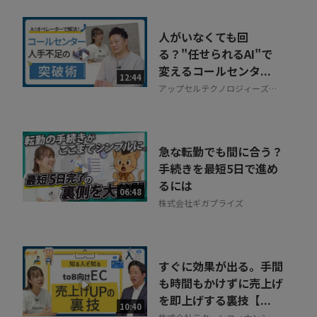
人がいなくても回
る？"任せられるAI"で
変えるコールセンタ...
12:44
アップセルテクノロジィーズ株
式会社
急な転勤でも間に合う？
手続きを最短5日で進め
るには
06:48
株式会社ギガプライズ
すぐに効果が出る。手間
も時間もかけずに売上げ
を即上げする裏技【...
10:40