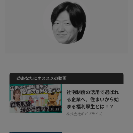
あなたにオススメの動画
動画でご紹介しているサービスについて
お気軽にご相談・ご質問いただけます！
社宅制度の活用で選ばれ
30秒でお申し込み可能
る企業へ。住まいから始
まる福利厚生とは！？
相談を希望する
10:23
無料
株式会社ギガプライズ