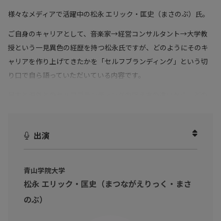
様々なメディアで活躍中の松永 エリック・匡史（まさのぶ）氏。
ご自身のキャリアとして、音楽家→経営コンサルタント→大学教
授という一見異色の経歴を持つ松永氏ですが、どのようにそのキ
ャリアを作り上げてきたかを「セルフブランディング」という切
り口で自ら語っていただいている内容です。
日本と海外とのセルフブランディングの捉え方の違いから、どの
ようにセルフブランディングを確立させるのか、また、「成功」
とはどういうものかといった哲学的な内容まで幅広くお話いただ
出演
いております。
ご自身のキャリアやブランディングを高めていかれたい方にはも
ちろん、人生をより豊かにしていきたい全てのビジネスパーソン
青山学院大学
松永 エリック・匡史（まつながえりっく・まさ
に楽しんでいただけるような動画です。
のぶ）
是非、今後のキャリア作り・ブランディング構築のヒントとして
ご覧ください。