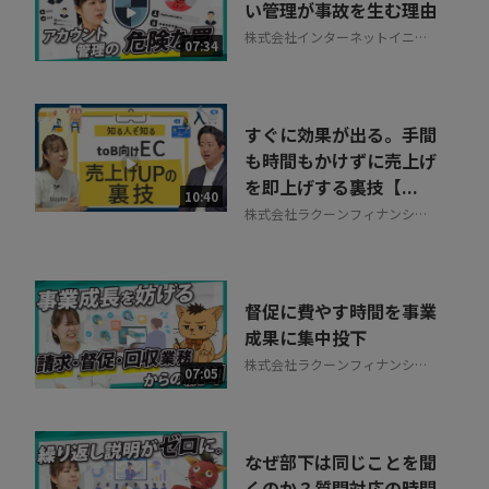
い管理が事故を生む理由
株式会社インターネットイニシ
07:34
アティブ
すぐに効果が出る。手間
も時間もかけずに売上げ
を即上げする裏技【...
10:40
株式会社ラクーンフィナンシャ
ル
督促に費やす時間を事業
成果に集中投下
株式会社ラクーンフィナンシャ
07:05
ル
なぜ部下は同じことを聞
くのか？質問対応の時間