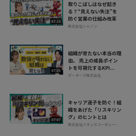
取りこぼしはなぜ起き
る？“見えない失注”を
防ぐ営業の仕組み改革
07:20
株式会社シャノン
組織が育たない本当の理
由。 売上の成長ポイン
トを可視化するKPI...
07:35
ポーターズ株式会社
キャリア迷子を防ぐ！組
織をあげた「リスキリン
グ」のヒントとは
07:07
株式会社ベネッセコーポレーシ
ョン