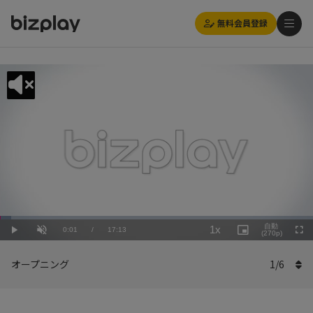
無料会員登録
Loaded
:
Playback
3.49%
自動
1x
Current
0:01
/
Duration
17:13
Rate
Play
Unmute
Picture-
(270p)
Full
in-
Picture
Time
オープニング
1
/
6