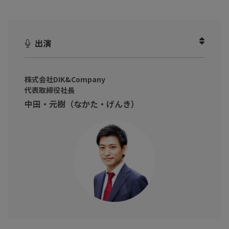
著書に「神速Excel」、「上位1%を目指す！ExcelCamp」を運営
しているExcelのスペシャリスト中田元樹氏に上位0.1％を目指すた
出演
めにExcelの基本操作について解説を頂きました。
是非、お手元にExcelを開きながらご視聴頂けますと、実際に操作
しながら学ぶことが出来ます。
株式会社DIK&Company
代表取締役社長
#3では、Excelにおいて最も大切な「セルの移動、選択、編集」に
中田・元樹（なかた・げんき）
ついて実際に操作しながら解説します。