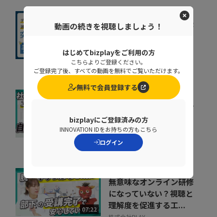
人事給与システムで手作
動画の続きを視聴しましょう！
業が残る原因とは？デー
タの分断対策、業...
はじめてbizplayをご利用の方
08:36
株式会社ニッセイコム
こちらよりご登録ください。
ご登録完了後、すべての動画を無料でご覧いただけます。
無料で会員登録する
属人化した社内研修を見
直す。自ら学び、自走す
bizplayにご登録済みの方
る仕組みの作り方
INNOVATION IDをお持ちの方もこちら
09:31
株式会社PLAY
ログイン
無意味なオンライン研修
になっていない？視聴と
理解度を促進する工...
07:22
株式会社PLAY