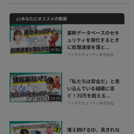
あなたにオススメの動画
動画でご紹介しているサービスについて
お気軽にご相談・ご質問いただけます！
基幹データベースのセキ
30秒でお申し込み可能
ュリティを強化するとき
に処理速度を落と...
相談を希望する
07:02
無料
ペンタセキュリティ株式会社
「私たちは安全だ」と思
い込んでいる組織に告
ぐ！70万を超える...
10:20
ペンタセキュリティ株式会社
増え続けるID、見きれな