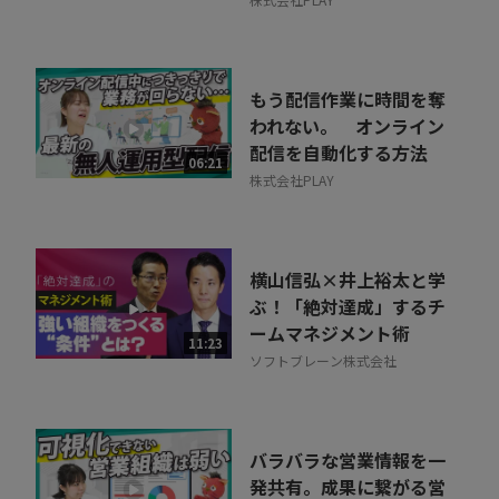
もう配信作業に時間を奪
われない。 オンライン
配信を自動化する方法
06:21
株式会社PLAY
横山信弘×井上裕太と学
ぶ！「絶対達成」するチ
ームマネジメント術
11:23
ソフトブレーン株式会社
バラバラな営業情報を一
発共有。成果に繋がる営