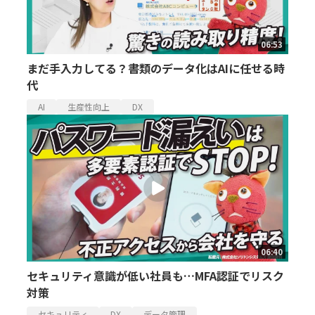
06:53
まだ手入力してる？書類のデータ化はAIに任せる時
代
AI
生産性向上
DX
06:40
セキュリティ意識が低い社員も…MFA認証でリスク
対策
セキュリティ
DX
データ管理