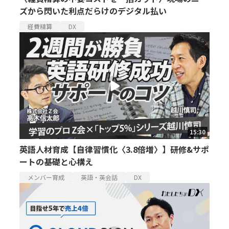
ズから閃いた利点だらけのデジタル払い
経費精算
DX
15:30
英語人材育成【自律習慣化〈3.8倍増〉】研修&サポ
ートの基礎と心構え
メンバー育成
英語・英会話
DX