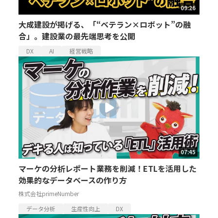
09:26
大成建設が掲げる、「“ベテラン×ロボット”の融
合」。建設業の最先端思考を公開
DX
AI
経営戦略
07:45
マーケの分析レポート業務を削減！ETLを活用した
効果的なデータベースの作り方
株式会社primeNumber
データ分析
生産性向上
DX