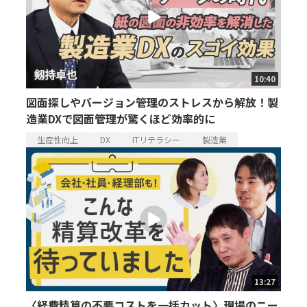
10:40
図面探しやバージョン管理のストレスから解放！製
造業DXで図面管理が驚くほど効率的に
生産性向上
DX
ITリテラシー
製造業
13:27
〈経費精算の不要コストを一括カット〉現場のニー